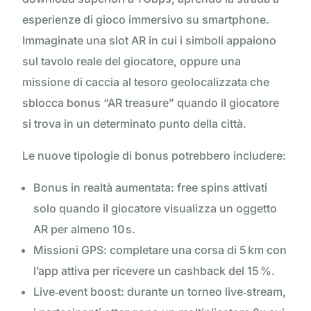
esperienze di gioco immersivo su smartphone.
Immaginate una slot AR in cui i simboli appaiono
sul tavolo reale del giocatore, oppure una
missione di caccia al tesoro geolocalizzata che
sblocca bonus “AR treasure” quando il giocatore
si trova in un determinato punto della città.
Le nuove tipologie di bonus potrebbero includere:
Bonus in realtà aumentata: free spins attivati
solo quando il giocatore visualizza un oggetto
AR per almeno 10 s.
Missioni GPS: completare una corsa di 5 km con
l’app attiva per ricevere un cashback del 15 %.
Live‑event boost: durante un torneo live‑stream,