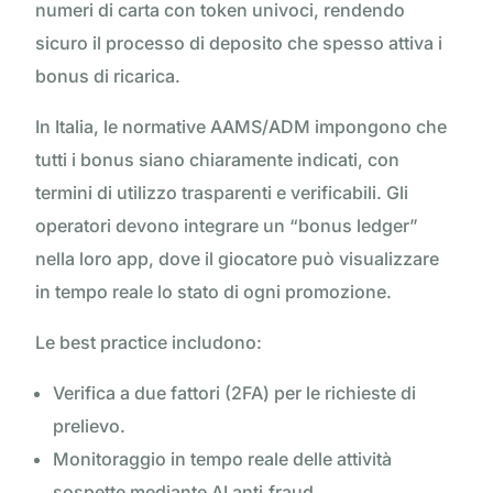
numeri di carta con token univoci, rendendo
sicuro il processo di deposito che spesso attiva i
bonus di ricarica.
In Italia, le normative AAMS/ADM impongono che
tutti i bonus siano chiaramente indicati, con
termini di utilizzo trasparenti e verificabili. Gli
operatori devono integrare un “bonus ledger”
nella loro app, dove il giocatore può visualizzare
in tempo reale lo stato di ogni promozione.
Le best practice includono:
Verifica a due fattori (2FA) per le richieste di
prelievo.
Monitoraggio in tempo reale delle attività
sospette mediante AI anti‑fraud.