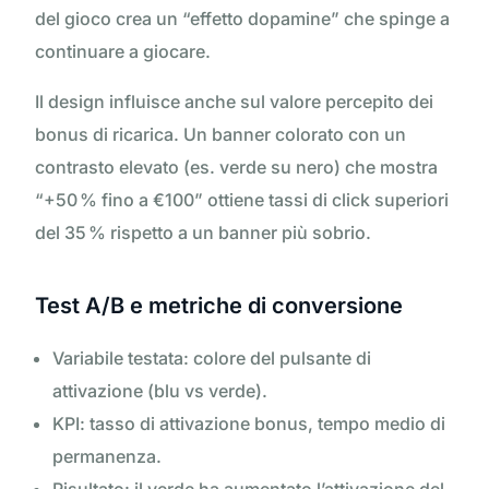
del gioco crea un “effetto dopamine” che spinge a
continuare a giocare.
Il design influisce anche sul valore percepito dei
bonus di ricarica. Un banner colorato con un
contrasto elevato (es. verde su nero) che mostra
“+50 % fino a €100” ottiene tassi di click superiori
del 35 % rispetto a un banner più sobrio.
Test A/B e metriche di conversione
Variabile testata: colore del pulsante di
attivazione (blu vs verde).
KPI: tasso di attivazione bonus, tempo medio di
permanenza.