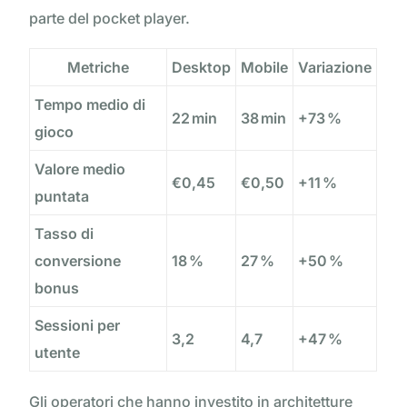
parte del pocket player.
Metriche
Desktop
Mobile
Variazione
Tempo medio di
22 min
38 min
+73 %
gioco
Valore medio
€0,45
€0,50
+11 %
puntata
Tasso di
conversione
18 %
27 %
+50 %
bonus
Sessioni per
3,2
4,7
+47 %
utente
Gli operatori che hanno investito in architetture