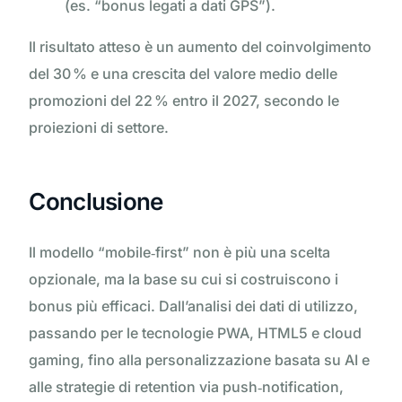
(es. “bonus legati a dati GPS”).
Il risultato atteso è un aumento del coinvolgimento
del 30 % e una crescita del valore medio delle
promozioni del 22 % entro il 2027, secondo le
proiezioni di settore.
Conclusione
Il modello “mobile‑first” non è più una scelta
opzionale, ma la base su cui si costruiscono i
bonus più efficaci. Dall’analisi dei dati di utilizzo,
passando per le tecnologie PWA, HTML5 e cloud
gaming, fino alla personalizzazione basata su AI e
alle strategie di retention via push‑notification,