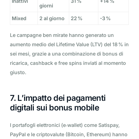
Inattivi
31 %
+14 %
giorni
Mixed
2 al giorno
22 %
-3 %
Le campagne ben mirate hanno generato un
aumento medio del Lifetime Value (LTV) del 18 % in
sei mesi, grazie a una combinazione di bonus di
ricarica, cashback e free spins inviati al momento
giusto.
7. L’impatto dei pagamenti
digitali sui bonus mobile
I portafogli elettronici (e‑wallet) come Satispay,
PayPal e le criptovalute (Bitcoin, Ethereum) hanno