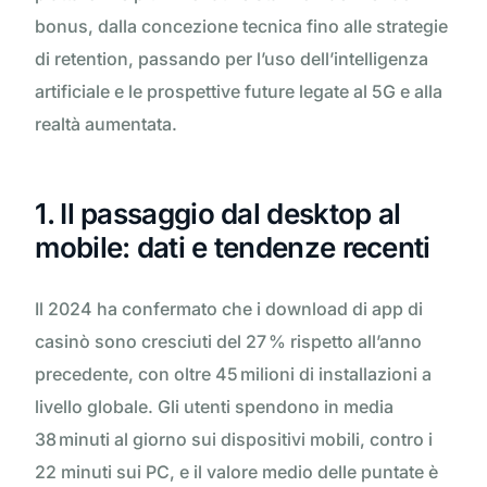
bonus, dalla concezione tecnica fino alle strategie
di retention, passando per l’uso dell’intelligenza
artificiale e le prospettive future legate al 5G e alla
realtà aumentata.
1. Il passaggio dal desktop al
mobile: dati e tendenze recenti
Il 2024 ha confermato che i download di app di
casinò sono cresciuti del 27 % rispetto all’anno
precedente, con oltre 45 milioni di installazioni a
livello globale. Gli utenti spendono in media
38 minuti al giorno sui dispositivi mobili, contro i
22 minuti sui PC, e il valore medio delle puntate è