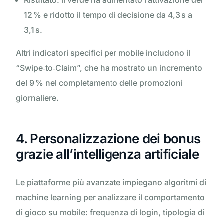
Risultato: il verde ha aumentato l’attivazione del
12 % e ridotto il tempo di decisione da 4,3 s a
3,1 s.
Altri indicatori specifici per mobile includono il
“Swipe‑to‑Claim”, che ha mostrato un incremento
del 9 % nel completamento delle promozioni
giornaliere.
4. Personalizzazione dei bonus
grazie all’intelligenza artificiale
Le piattaforme più avanzate impiegano algoritmi di
machine learning per analizzare il comportamento
di gioco su mobile: frequenza di login, tipologia di