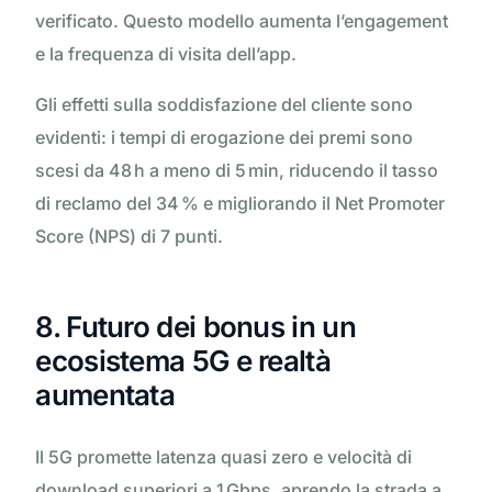
verificato. Questo modello aumenta l’engagement
e la frequenza di visita dell’app.
Gli effetti sulla soddisfazione del cliente sono
evidenti: i tempi di erogazione dei premi sono
scesi da 48 h a meno di 5 min, riducendo il tasso
di reclamo del 34 % e migliorando il Net Promoter
Score (NPS) di 7 punti.
8. Futuro dei bonus in un
ecosistema 5G e realtà
aumentata
Il 5G promette latenza quasi zero e velocità di
download superiori a 1 Gbps, aprendo la strada a