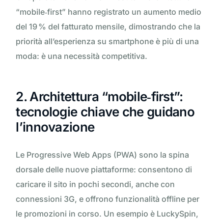
“mobile‑first” hanno registrato un aumento medio
del 19 % del fatturato mensile, dimostrando che la
priorità all’esperienza su smartphone è più di una
moda: è una necessità competitiva.
2. Architettura “mobile‑first”:
tecnologie chiave che guidano
l’innovazione
Le Progressive Web Apps (PWA) sono la spina
dorsale delle nuove piattaforme: consentono di
caricare il sito in pochi secondi, anche con
connessioni 3G, e offrono funzionalità offline per
le promozioni in corso. Un esempio è LuckySpin,