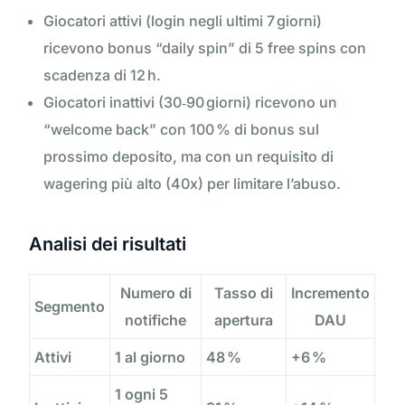
Giocatori attivi (login negli ultimi 7 giorni)
ricevono bonus “daily spin” di 5 free spins con
scadenza di 12 h.
Giocatori inattivi (30‑90 giorni) ricevono un
“welcome back” con 100 % di bonus sul
prossimo deposito, ma con un requisito di
wagering più alto (40x) per limitare l’abuso.
Analisi dei risultati
Numero di
Tasso di
Incremento
Segmento
notifiche
apertura
DAU
Attivi
1 al giorno
48 %
+6 %
1 ogni 5