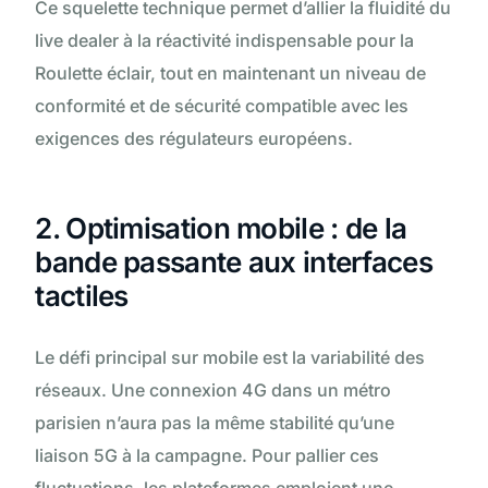
Ce squelette technique permet d’allier la fluidité du
live dealer à la réactivité indispensable pour la
Roulette éclair, tout en maintenant un niveau de
conformité et de sécurité compatible avec les
exigences des régulateurs européens.
2. Optimisation mobile : de la
bande passante aux interfaces
tactiles
Le défi principal sur mobile est la variabilité des
réseaux. Une connexion 4G dans un métro
parisien n’aura pas la même stabilité qu’une
liaison 5G à la campagne. Pour pallier ces