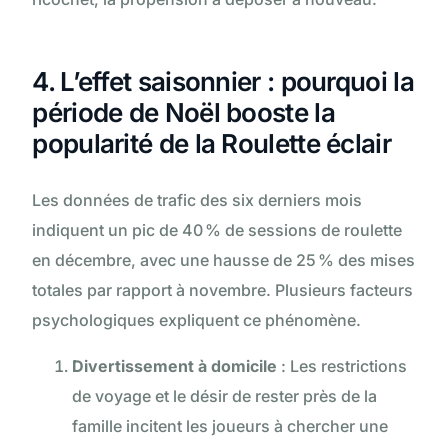
4. L’effet saisonnier : pourquoi la
période de Noël booste la
popularité de la Roulette éclair
Les données de trafic des six derniers mois
indiquent un pic de 40 % de sessions de roulette
en décembre, avec une hausse de 25 % des mises
totales par rapport à novembre. Plusieurs facteurs
psychologiques expliquent ce phénomène.
Divertissement à domicile
: Les restrictions
de voyage et le désir de rester près de la
famille incitent les joueurs à chercher une