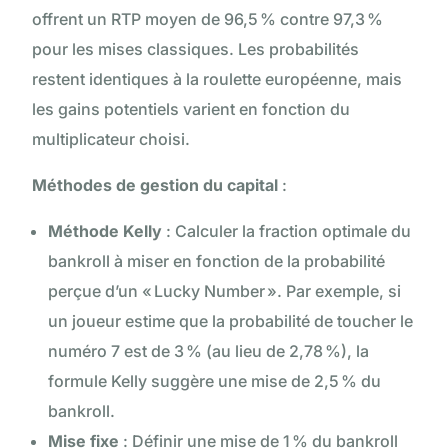
offrent un RTP moyen de 96,5 % contre 97,3 %
pour les mises classiques. Les probabilités
restent identiques à la roulette européenne, mais
les gains potentiels varient en fonction du
multiplicateur choisi.
Méthodes de gestion du capital
:
Méthode Kelly
: Calculer la fraction optimale du
bankroll à miser en fonction de la probabilité
perçue d’un « Lucky Number ». Par exemple, si
un joueur estime que la probabilité de toucher le
numéro 7 est de 3 % (au lieu de 2,78 %), la
formule Kelly suggère une mise de 2,5 % du
bankroll.
Mise fixe
: Définir une mise de 1 % du bankroll