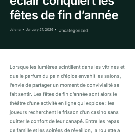
éclair conquiert les
fêtes de fin d’année
Jelena
January 27, 2026
Uncategorized
Lorsque les lumières scintillent dans les vitrines et
que le parfum du pain d’épice envahit les salons,
l’envie de partager un moment de convivialité se
fait sentir. Les fêtes de fin d’année sont alors le
théâtre d’une activité en ligne qui explose : les
joueurs recherchent le frisson d’un casino sans
quitter le confort de leur canapé. Entre les repas
de famille et les soirées de réveillon, la roulette a