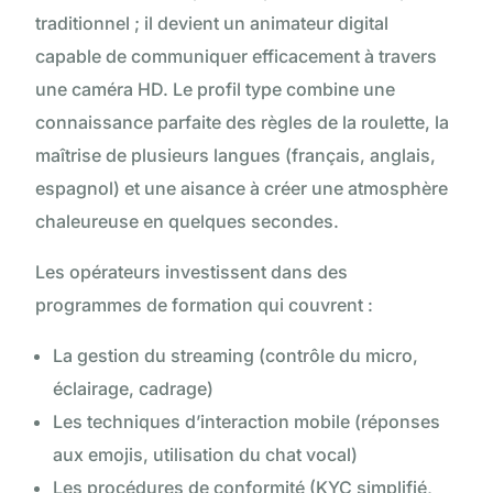
traditionnel ; il devient un animateur digital
capable de communiquer efficacement à travers
une caméra HD. Le profil type combine une
connaissance parfaite des règles de la roulette, la
maîtrise de plusieurs langues (français, anglais,
espagnol) et une aisance à créer une atmosphère
chaleureuse en quelques secondes.
Les opérateurs investissent dans des
programmes de formation qui couvrent :
La gestion du streaming (contrôle du micro,
éclairage, cadrage)
Les techniques d’interaction mobile (réponses
aux emojis, utilisation du chat vocal)
Les procédures de conformité (KYC simplifié,