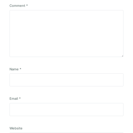
Comment
*
Name
*
Email
*
Website