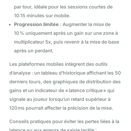
par tour, idéale pour les sessions courtes de
10‑15 minutes sur mobile.
Progression limitée
: Augmenter la mise de
10 % uniquement après un gain sur une zone à
multiplicateur 5x, puis revenir à la mise de base
après un perdant.
Les plateformes mobiles intègrent des outils
d’analyse : un tableau d’historique affichant les 50
derniers tours, des graphiques de distribution des
gains et un indicateur de « latence critique » qui
signale au joueur lorsqu’un retard supérieur à
120 ms pourrait affecter la précision de la mise.
Conseils pratiques pour éviter les pertes liées à la
latence ou aux erreurs de saisie tactile :