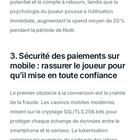
potentiel et le compte à rebours, tandis que la
psychologie du joueur pousse à l’utilisation
immédiate, augmentant le spend moyen de 20 %
pendant la période de Noël.
3. Sécurité des paiements sur
mobile : rassurer le joueur pour
qu’il mise en toute confiance
Le premier obstacle à la conversion est la crainte
de la fraude. Les casinos mobiles modernes
misent sur le cryptage SSL/TLS 256‑bits pour
protéger chaque échange de données entre le
smartphone et le serveur. La tokenisation
remplace les numéros de carte par des jetons