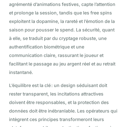
agrémenté d’animations festives, capte l’attention
et prolonge la session, tandis que les free spins
exploitent la dopamine, la rareté et l’émotion de la
saison pour pousser le spend. La sécurité, quant
à elle, se traduit par du cryptage robuste, une
authentification biométrique et une
communication claire, rassurant le joueur et
facilitant le passage au jeu argent réel et au retrait
instantané.
L’équilibre est la clé : un design séduisant doit
rester transparent, les incitations attractives
doivent être responsables, et la protection des
données doit être inébranlable. Les opérateurs qui
intègrent ces principes transformeront leurs