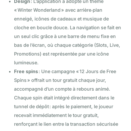
Design
: L’application a adopté un thème
« Winter Wonderland » avec arrière‑plan
enneigé, icônes de cadeaux et musique de
cloche en boucle douce. La navigation se fait en
un seul clic grâce à une barre de menu fixe en
bas de l’écran, où chaque catégorie (Slots, Live,
Promotions) est représentée par une icône
lumineuse.
Free spins
: Une campagne « 12 Jours de Free
Spins » offrait un tour gratuit chaque jour,
accompagné d’un compte à rebours animé.
Chaque spin était intégré directement dans le
tunnel de dépôt : après le paiement, le joueur
recevait immédiatement le tour gratuit,
renforçant le lien entre la transaction sécurisée