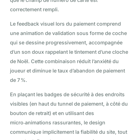
que le champ de numéro de carte est
correctement rempli.
Le feedback visuel lors du paiement comprend
une animation de validation sous forme de coche
qui se dessine progressivement, accompagnée
d’un son doux rappelant le tintement d’une cloche
de Noël. Cette combinaison réduit l’anxiété du
joueur et diminue le taux d’abandon de paiement
de 7 %.
En plaçant les badges de sécurité à des endroits
visibles (en haut du tunnel de paiement, à côté du
bouton de retrait) et en utilisant des
micro‑animations rassurantes, le design
communique implicitement la fiabilité du site, tout