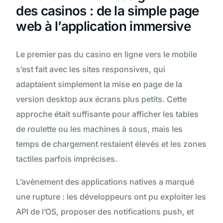
des casinos : de la simple page
web à l’application immersive
Le premier pas du casino en ligne vers le mobile
s’est fait avec les sites responsives, qui
adaptaient simplement la mise en page de la
version desktop aux écrans plus petits. Cette
approche était suffisante pour afficher les tables
de roulette ou les machines à sous, mais les
temps de chargement restaient élevés et les zones
tactiles parfois imprécises.
L’avènement des applications natives a marqué
une rupture : les développeurs ont pu exploiter les
API de l’OS, proposer des notifications push, et