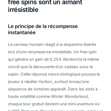
free spins sont un aimant
irrésistible
Le principe de la récompense
instantanée
Le cerveau humain réagit à la dopamine libérée
lors d’une récompense immédiate. Un free spin
qui génère un gain de 0,25 € déclenche le même
circuit que la découverte d’un cadeau sous le
sapin. Cette réponse neuro‑biologique pousse le
joueur à répéter l’action, surtout lorsqu’une
séquence de victoires apparaît. Dans les slots à
haute volatilité comme
Winter Wonderland
,
chaque tour gratuit devient une mini‑aventure où