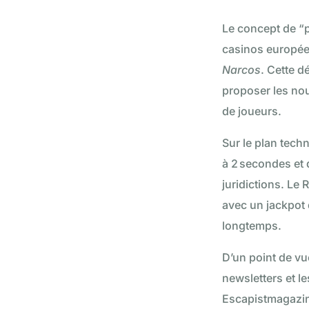
Le concept de “p
casinos européen
Narcos
. Cette 
proposer les nou
de joueurs.
Sur le plan tech
à 2 secondes et 
juridictions. Le 
avec un jackpot 
longtemps.
D’un point de vu
newsletters et le
Escapistmagazin