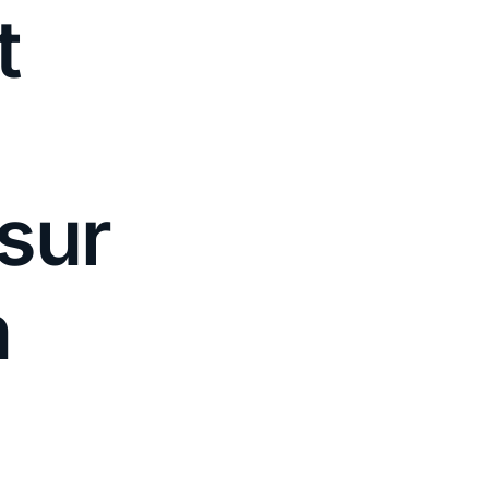
t
sur
n