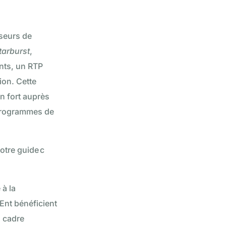
seurs de
tarburst
,
nts, un RTP
ion. Cette
n fort auprès
 programmes de
tre guide c​
 à la
Ent bénéficient
n cadre