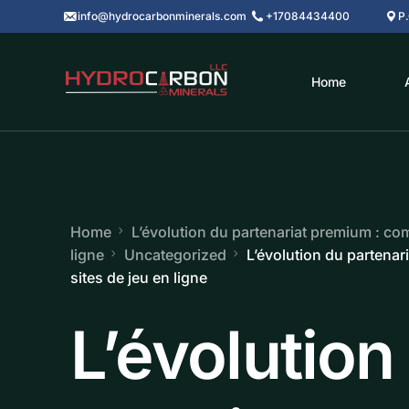
info@hydrocarbonminerals.com
+17084434400
P.
Home
Home
L’évolution du partenariat premium : co
ligne
Uncategorized
L’évolution du partenar
sites de jeu en ligne
L’évolution