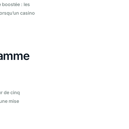
e boostée : les
orsqu’un casino
gramme
r de cinq
 une mise