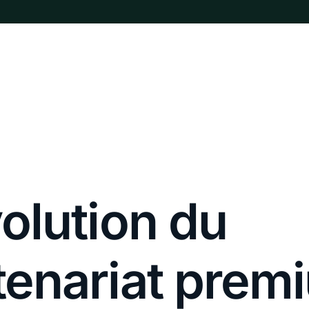
volution du
tenariat prem