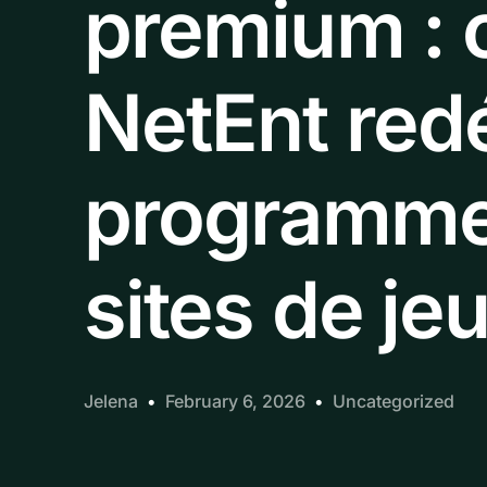
premium :
NetEnt redé
programmes
sites de jeu
Jelena
February 6, 2026
Uncategorized