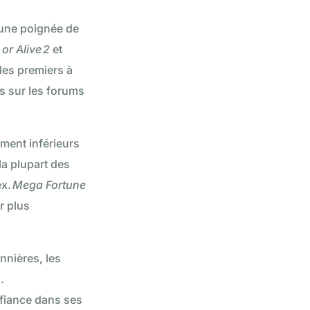
’une poignée de
or Alive 2
et
les premiers à
s sur les forums
ment inférieurs
la plupart des
ex.
Mega Fortune
r plus
nnières, les
.
fiance dans ses