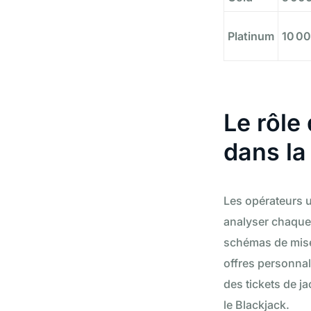
Platinum
10 00
Le rôl
dans la
Les opérateurs u
analyser chaque s
schémas de mise 
offres personnali
des tickets de j
le Blackjack.