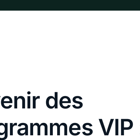
venir des
grammes VIP 