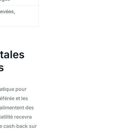
levées,
tales
s
matique pour
éférée et les
 alimentent des
tilité recevra
de cash‑back sur