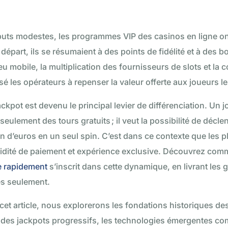
buts modestes, les programmes VIP des casinos en ligne o
départ, ils se résumaient à des points de fidélité et à des 
eu mobile, la multiplication des fournisseurs de slots et la 
é les opérateurs à repenser la valeur offerte aux joueurs l
jackpot est devenu le principal levier de différenciation. Un
eulement des tours gratuits ; il veut la possibilité de décle
on d’euros en un seul spin. C’est dans ce contexte que les 
apidité de paiement et expérience exclusive. Découvrez co
e rapidement
s’inscrit dans cette dynamique, en livrant les 
s seulement.
 cet article, nous explorerons les fondations historiques 
on des jackpots progressifs, les technologies émergentes com