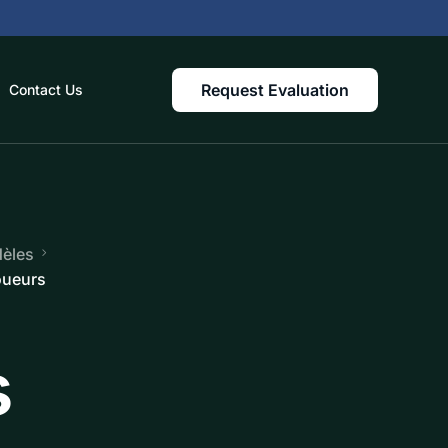
Request Evaluation
Contact Us
dèles
oueurs
s