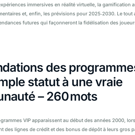
xpériences immersives en réalité virtuelle, la gamification 
entaires et, enfin, les prévisions pour 2025‑2030. Le tout
tendances futures qui façonneront la fidélisation des joueur
ndations des programmes
mple statut à une vraie
nauté – 260 mots
ogrammes VIP apparaissent au début des années 2000, lor
nt des lignes de crédit et des bonus de dépôt à leurs gros p