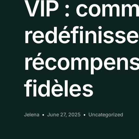
VIP : comm
redéfinisse
récompens
fidèles
Jelena
June 27, 2025
Uncategorized