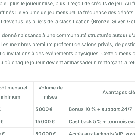
le : plus le joueur mise, plus il reçoit de crédits de jeu. Au f
affinés : le volume de jeu mensuel, la fréquence des dépôts 
t devenus les piliers de la classification (Bronze, Silver, Go
 a donné naissance à une communauté structurée autour d’
 Les membres premium profitent de salons privés, de gesti
 d’invitations à des événements physiques. Cette dimensio
au où chaque joueur devient ambassadeur, renforçant la réte
.
pôt mensuel
Volume de
Avantages cl
minimum
mises
€
5 000 €
Bonus 10 % + support 24/7
 €
15 000 €
Cashback 5 % + tournois exc
 €
50 000 €
Accès aux jackpots VIP, vo