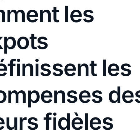
ment les
kpots
éfinissent les
ompenses de
eurs fidèles