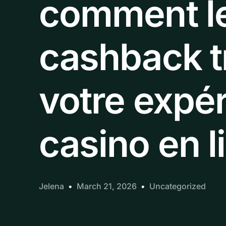
comment le 
cashback t
votre expé
casino en l
Jelena
March 21, 2026
Uncategorized