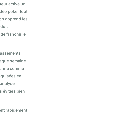
ueur active un
vidéo poker tout
’on apprend les
duit
e franchir le
classements
aque semaine
itionne comme
éguisées en
 analyse
s évitera bien
ent rapidement