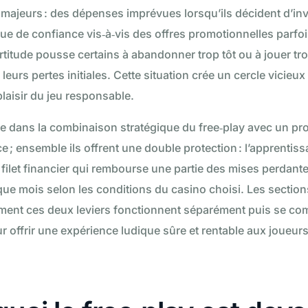
ajeurs : des dépenses imprévues lorsqu’ils décident d’inve
ue de confiance vis‑à‑vis des offres promotionnelles parfo
rtitude pousse certains à abandonner trop tôt ou à jouer t
urs pertes initiales. Cette situation crée un cercle vicieux 
plaisir du jeu responsable.
de dans la combinaison stratégique du free‑play avec un 
 ; ensemble ils offrent une double protection : l’apprentiss
 filet financier qui rembourse une partie des mises perdan
e mois selon les conditions du casino choisi. Les section
mment ces deux leviers fonctionnent séparément puis se co
r offrir une expérience ludique sûre et rentable aux joueurs