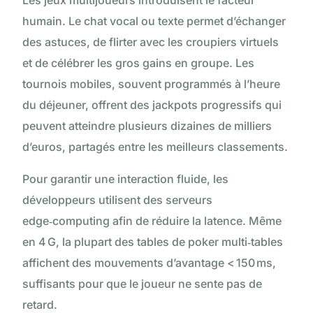
Les jeux multijoueurs introduisent le facteur
humain. Le chat vocal ou texte permet d’échanger
des astuces, de flirter avec les croupiers virtuels
et de célébrer les gros gains en groupe. Les
tournois mobiles, souvent programmés à l’heure
du déjeuner, offrent des jackpots progressifs qui
peuvent atteindre plusieurs dizaines de milliers
d’euros, partagés entre les meilleurs classements.
Pour garantir une interaction fluide, les
développeurs utilisent des serveurs
edge‑computing afin de réduire la latence. Même
en 4 G, la plupart des tables de poker multi‑tables
affichent des mouvements d’avantage < 150 ms,
suffisants pour que le joueur ne sente pas de
retard.