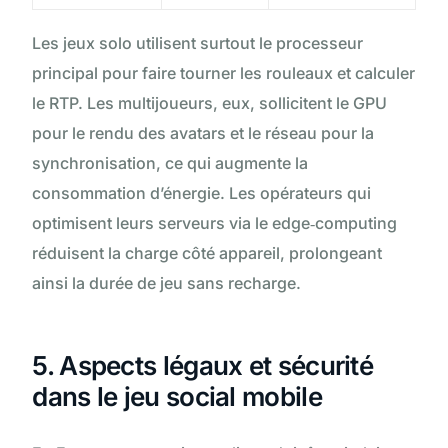
Les jeux solo utilisent surtout le processeur
principal pour faire tourner les rouleaux et calculer
le RTP. Les multijoueurs, eux, sollicitent le GPU
pour le rendu des avatars et le réseau pour la
synchronisation, ce qui augmente la
consommation d’énergie. Les opérateurs qui
optimisent leurs serveurs via le edge‑computing
réduisent la charge côté appareil, prolongeant
ainsi la durée de jeu sans recharge.
5. Aspects légaux et sécurité
dans le jeu social mobile