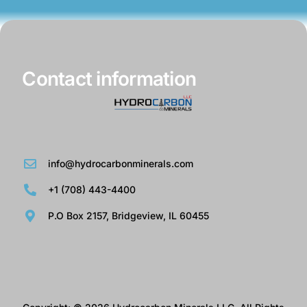
Contact information
info@hydrocarbonminerals.com
+1 (708) 443-4400
P.O Box 2157, Bridgeview, IL 60455