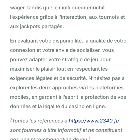
wager, tandis que le multijoueur enrichit
l’expérience grâce à l’interaction, aux tournois et
aux jackpots partagés.
En évaluant votre disponibilité, la qualité de votre
connexion et votre envie de socialiser, vous
pouvez adapter votre stratégie de jeu pour
maximiser le plaisir tout en respectant les
exigences légales et de sécurité. N’hésitez pas à
explorer les deux approches via les plateformes
mobiles, en gardant à l’esprit la protection de vos
données et la légalité du casino en ligne.
(Toutes les références à
https://www.2340.fr/
sont fournies à titre informatif et ne constituent
pas une recommandation de jeu.)