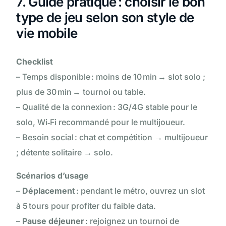
7. Guide pratique : choisir le bon
type de jeu selon son style de
vie mobile
Checklist
– Temps disponible : moins de 10 min → slot solo ;
plus de 30 min → tournoi ou table.
– Qualité de la connexion : 3G/4G stable pour le
solo, Wi‑Fi recommandé pour le multijoueur.
– Besoin social : chat et compétition → multijoueur
; détente solitaire → solo.
Scénarios d’usage
–
Déplacement
: pendant le métro, ouvrez un slot
à 5 tours pour profiter du faible data.
–
Pause déjeuner
: rejoignez un tournoi de