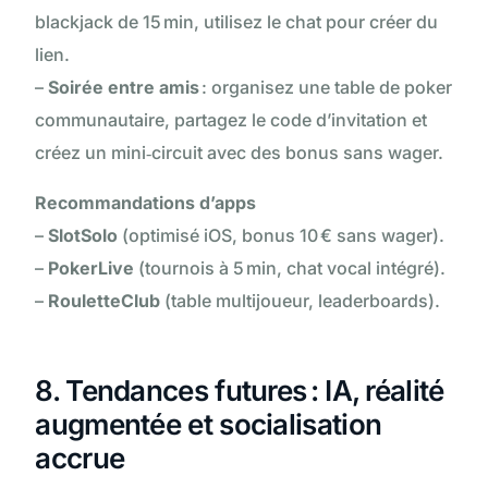
blackjack de 15 min, utilisez le chat pour créer du
lien.
–
Soirée entre amis
: organisez une table de poker
communautaire, partagez le code d’invitation et
créez un mini‑circuit avec des bonus sans wager.
Recommandations d’apps
–
SlotSolo
(optimisé iOS, bonus 10 € sans wager).
–
PokerLive
(tournois à 5 min, chat vocal intégré).
–
RouletteClub
(table multijoueur, leaderboards).
8. Tendances futures : IA, réalité
augmentée et socialisation
accrue