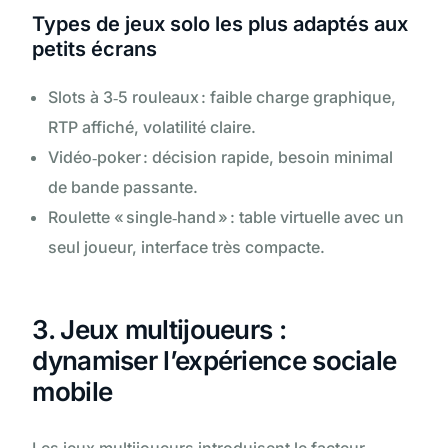
Types de jeux solo les plus adaptés aux
petits écrans
Slots à 3‑5 rouleaux : faible charge graphique,
RTP affiché, volatilité claire.
Vidéo‑poker : décision rapide, besoin minimal
de bande passante.
Roulette « single‑hand » : table virtuelle avec un
seul joueur, interface très compacte.
3. Jeux multijoueurs :
dynamiser l’expérience sociale
mobile