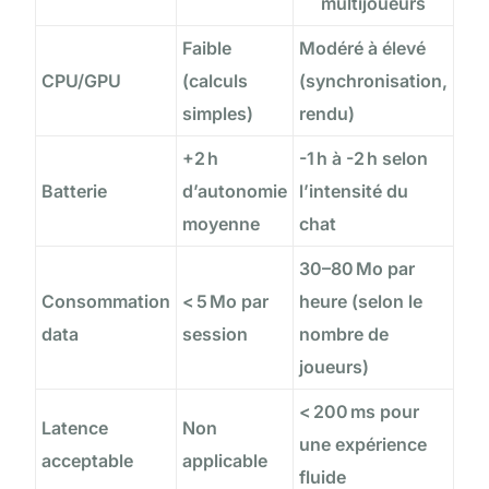
multijoueurs
Faible
Modéré à élevé
CPU/GPU
(calculs
(synchronisation,
simples)
rendu)
+2 h
-1 h à -2 h selon
Batterie
d’autonomie
l’intensité du
moyenne
chat
30–80 Mo par
Consommation
< 5 Mo par
heure (selon le
data
session
nombre de
joueurs)
< 200 ms pour
Latence
Non
une expérience
acceptable
applicable
fluide