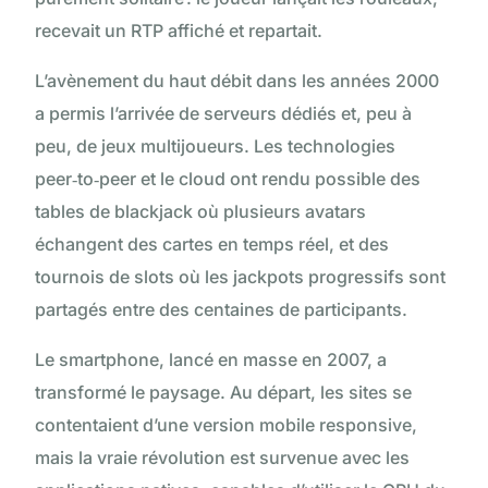
recevait un RTP affiché et repartait.
L’avènement du haut débit dans les années 2000
a permis l’arrivée de serveurs dédiés et, peu à
peu, de jeux multijoueurs. Les technologies
peer‑to‑peer et le cloud ont rendu possible des
tables de blackjack où plusieurs avatars
échangent des cartes en temps réel, et des
tournois de slots où les jackpots progressifs sont
partagés entre des centaines de participants.
Le smartphone, lancé en masse en 2007, a
transformé le paysage. Au départ, les sites se
contentaient d’une version mobile responsive,
mais la vraie révolution est survenue avec les