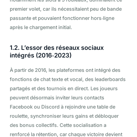
premier volet, car ils nécessitaient peu de bande
passante et pouvaient fonctionner hors‑ligne
après le chargement initial.
1.2. L’essor des réseaux sociaux
intégrés (2016‑2023)
À partir de 2016, les plateformes ont intégré des
fonctions de chat texte et vocal, des leaderboards
partagés et des tournois en direct. Les joueurs
peuvent désormais inviter leurs contacts
Facebook ou Discord à rejoindre une table de
roulette, synchroniser leurs gains et débloquer
des bonus collectifs. Cette socialisation a
renforcé la rétention, car chaque victoire devient