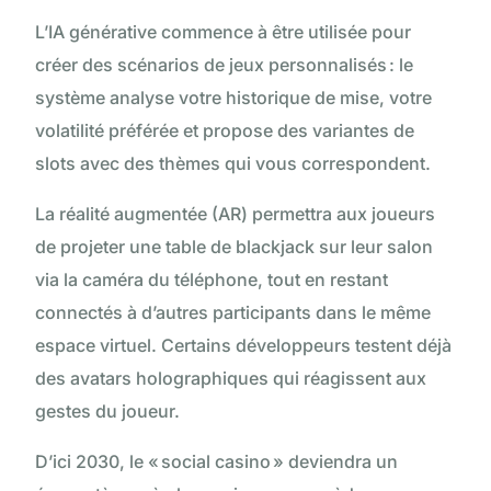
L’IA générative commence à être utilisée pour
créer des scénarios de jeux personnalisés : le
système analyse votre historique de mise, votre
volatilité préférée et propose des variantes de
slots avec des thèmes qui vous correspondent.
La réalité augmentée (AR) permettra aux joueurs
de projeter une table de blackjack sur leur salon
via la caméra du téléphone, tout en restant
connectés à d’autres participants dans le même
espace virtuel. Certains développeurs testent déjà
des avatars holographiques qui réagissent aux
gestes du joueur.
D’ici 2030, le « social casino » deviendra un