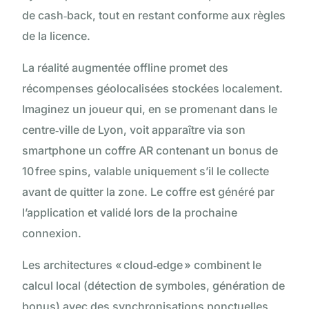
de cash‑back, tout en restant conforme aux règles
de la licence.
La réalité augmentée offline promet des
récompenses géolocalisées stockées localement.
Imaginez un joueur qui, en se promenant dans le
centre‑ville de Lyon, voit apparaître via son
smartphone un coffre AR contenant un bonus de
10 free spins, valable uniquement s’il le collecte
avant de quitter la zone. Le coffre est généré par
l’application et validé lors de la prochaine
connexion.
Les architectures « cloud‑edge » combinent le
calcul local (détection de symboles, génération de
bonus) avec des synchronisations ponctuelles