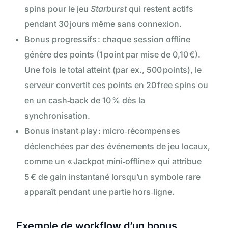
spins pour le jeu
Starburst
qui restent actifs
pendant 30 jours même sans connexion.
Bonus progressifs : chaque session offline
génère des points (1 point par mise de 0,10 €).
Une fois le total atteint (par ex., 500 points), le
serveur convertit ces points en 20 free spins ou
en un cash‑back de 10 % dès la
synchronisation.
Bonus instant‑play : micro‑récompenses
déclenchées par des événements de jeu locaux,
comme un « Jackpot mini‑offline » qui attribue
5 € de gain instantané lorsqu’un symbole rare
apparaît pendant une partie hors‑ligne.
Exemple de workflow d’un bonus