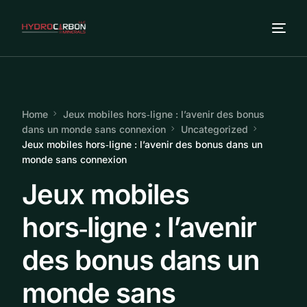
Home
Jeux mobiles hors‑ligne : l’avenir des bonus
dans un monde sans connexion
Uncategorized
Jeux mobiles hors‑ligne : l’avenir des bonus dans un
monde sans connexion
Jeux mobiles
hors‑ligne : l’avenir
des bonus dans un
monde sans