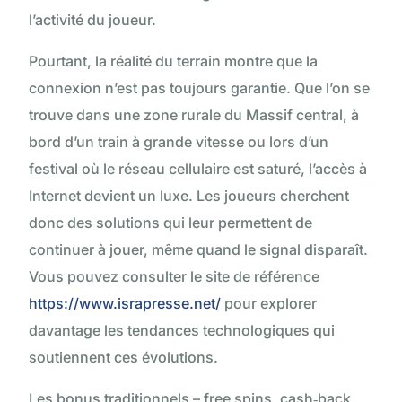
l’activité du joueur.
Pourtant, la réalité du terrain montre que la
connexion n’est pas toujours garantie. Que l’on se
trouve dans une zone rurale du Massif central, à
bord d’un train à grande vitesse ou lors d’un
festival où le réseau cellulaire est saturé, l’accès à
Internet devient un luxe. Les joueurs cherchent
donc des solutions qui leur permettent de
continuer à jouer, même quand le signal disparaît.
Vous pouvez consulter le site de référence
https://www.israpresse.net/
pour explorer
davantage les tendances technologiques qui
soutiennent ces évolutions.
Les bonus traditionnels – free spins, cash‑back,