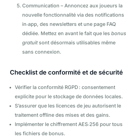
Communication – Annoncez aux joueurs la
nouvelle fonctionnalité via des notifications
in‑app, des newsletters et une page FAQ
dédiée. Mettez en avant le fait que les
bonus
gratuit
sont désormais utilisables même
sans connexion.
Checklist de conformité et de sécurité
Vérifier la conformité RGPD : consentement
explicite pour le stockage de données locales.
S’assurer que les licences de jeu autorisent le
traitement offline des mises et des gains.
Implémenter le chiffrement AES‑256 pour tous
les fichiers de bonus.