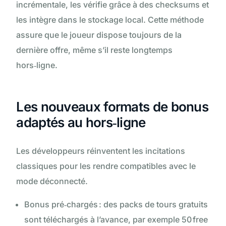
incrémentale, les vérifie grâce à des checksums et
les intègre dans le stockage local. Cette méthode
assure que le joueur dispose toujours de la
dernière offre, même s’il reste longtemps
hors‑ligne.
Les nouveaux formats de bonus
adaptés au hors‑ligne
Les développeurs réinventent les incitations
classiques pour les rendre compatibles avec le
mode déconnecté.
Bonus pré‑chargés : des packs de tours gratuits
sont téléchargés à l’avance, par exemple 50 free