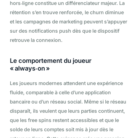
hors‑ligne constitue un différenciateur majeur. La
rétention s’en trouve renforcée, le churn diminue
et les campagnes de marketing peuvent s’appuyer
sur des notifications push dès que le dispositif
retrouve la connexion.
Le comportement du joueur
« always‑on »
Les joueurs modernes attendent une expérience
fluide, comparable à celle d’une application
bancaire ou d’un réseau social. Même si le réseau
disparaît, ils veulent que leurs parties continuent,
que les free spins restent accessibles et que le
solde de leurs comptes soit mis à jour dès le