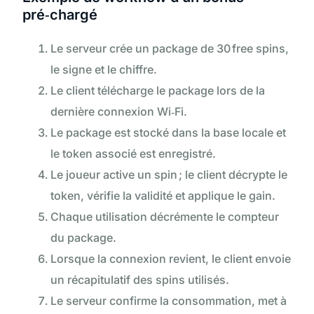
pré‑chargé
Le serveur crée un package de 30 free spins,
le signe et le chiffre.
Le client télécharge le package lors de la
dernière connexion Wi‑Fi.
Le package est stocké dans la base locale et
le token associé est enregistré.
Le joueur active un spin ; le client décrypte le
token, vérifie la validité et applique le gain.
Chaque utilisation décrémente le compteur
du package.
Lorsque la connexion revient, le client envoie
un récapitulatif des spins utilisés.
Le serveur confirme la consommation, met à