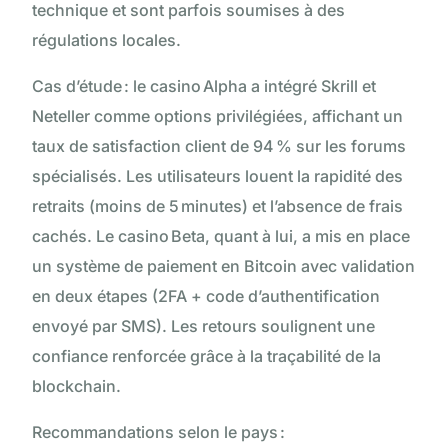
technique et sont parfois soumises à des
régulations locales.
Cas d’étude : le casino Alpha a intégré Skrill et
Neteller comme options privilégiées, affichant un
taux de satisfaction client de 94 % sur les forums
spécialisés. Les utilisateurs louent la rapidité des
retraits (moins de 5 minutes) et l’absence de frais
cachés. Le casino Beta, quant à lui, a mis en place
un système de paiement en Bitcoin avec validation
en deux étapes (2FA + code d’authentification
envoyé par SMS). Les retours soulignent une
confiance renforcée grâce à la traçabilité de la
blockchain.
Recommandations selon le pays :