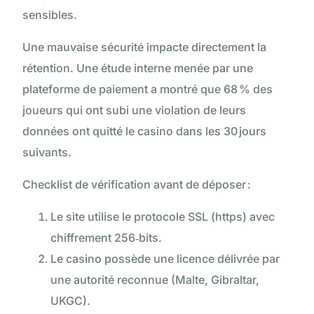
sensibles.
Une mauvaise sécurité impacte directement la
rétention. Une étude interne menée par une
plateforme de paiement a montré que 68 % des
joueurs qui ont subi une violation de leurs
données ont quitté le casino dans les 30 jours
suivants.
Checklist de vérification avant de déposer :
Le site utilise le protocole SSL (https) avec
chiffrement 256‑bits.
Le casino possède une licence délivrée par
une autorité reconnue (Malte, Gibraltar,
UKGC).