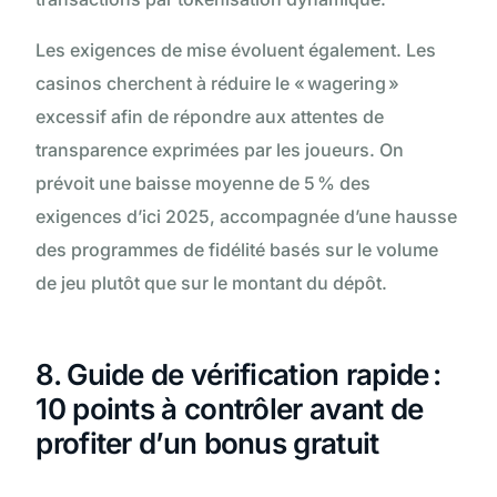
Les exigences de mise évoluent également. Les
casinos cherchent à réduire le « wagering »
excessif afin de répondre aux attentes de
transparence exprimées par les joueurs. On
prévoit une baisse moyenne de 5 % des
exigences d’ici 2025, accompagnée d’une hausse
des programmes de fidélité basés sur le volume
de jeu plutôt que sur le montant du dépôt.
8. Guide de vérification rapide :
10 points à contrôler avant de
profiter d’un bonus gratuit