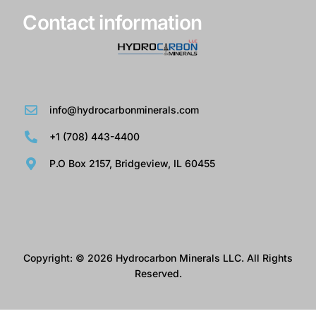
Contact information
info@hydrocarbonminerals.com
+1 (708) 443-4400
P.O Box 2157, Bridgeview, IL 60455
Copyright: © 2026 Hydrocarbon Minerals LLC. All Rights
Reserved.