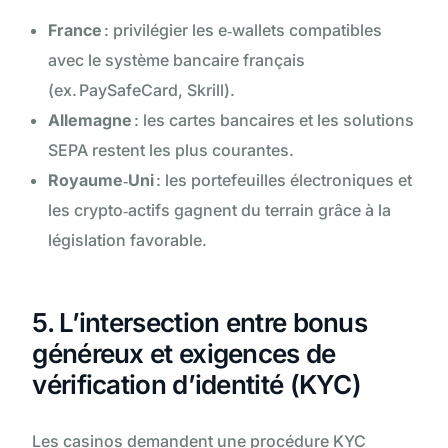
France
: privilégier les e‑wallets compatibles
avec le système bancaire français
(ex. PaySafeCard, Skrill).
Allemagne
: les cartes bancaires et les solutions
SEPA restent les plus courantes.
Royaume‑Uni
: les portefeuilles électroniques et
les crypto‑actifs gagnent du terrain grâce à la
législation favorable.
5. L’intersection entre bonus
généreux et exigences de
vérification d’identité (KYC)
Les casinos demandent une procédure KYC