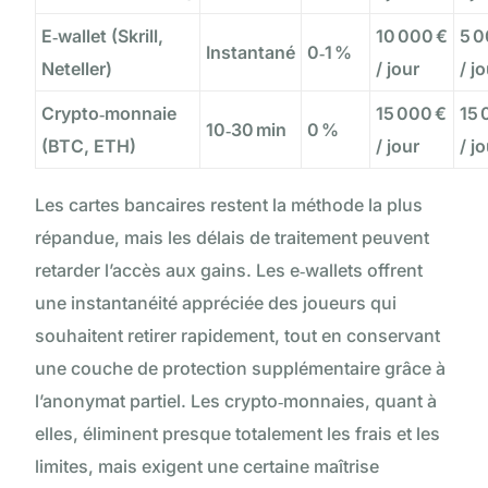
E‑wallet (Skrill,
10 000 €
5 0
Instantané
0‑1 %
Neteller)
/ jour
/ j
Crypto‑monnaie
15 000 €
15 
10‑30 min
0 %
(BTC, ETH)
/ jour
/ j
Les cartes bancaires restent la méthode la plus
répandue, mais les délais de traitement peuvent
retarder l’accès aux gains. Les e‑wallets offrent
une instantanéité appréciée des joueurs qui
souhaitent retirer rapidement, tout en conservant
une couche de protection supplémentaire grâce à
l’anonymat partiel. Les crypto‑monnaies, quant à
elles, éliminent presque totalement les frais et les
limites, mais exigent une certaine maîtrise