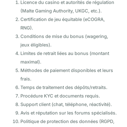
Licence du casino et autorités de régulation
(Malte Gaming Authority, UKGC, etc.).
Certification de jeu équitable (eCOGRA,
RNG).
Conditions de mise du bonus (wagering,
jeux éligibles).
Limites de retrait liées au bonus (montant
maximal).
Méthodes de paiement disponibles et leurs
frais.
Temps de traitement des dépôts/retraits.
Procédure KYC et documents requis.
Support client (chat, téléphone, réactivité).
Avis et réputation sur les forums spécialisés.
Politique de protection des données (RGPD,