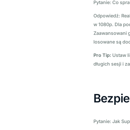
Pytanie: Co spr
Odpowiedź: Real
w 1080p. Dla poc
Zaawansowani gr
losowane są do
Pro Tip:
Ustaw li
długich sesji i
Bezpie
Pytanie: Jak Su