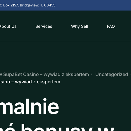
O Box 2157, Bridgeview, IL 60455
About Us
Services
Why Sell
FAQ
w SupaBet Casino – wywiad z ekspertem
Uncategorized
sino – wywiad z ekspertem
malnie