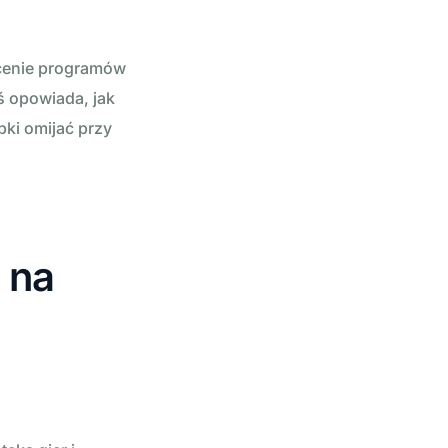
 ocenie programów
ś opowiada, jak
pki omijać przy
 na