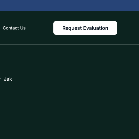
Request Evaluation
Contact Us
Jak