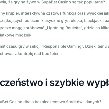
awia, że gry na żywo w SupaBet Casino są tak popularne?
ny krupier, interaktywna czatowa funkcja oraz wysokiej ja
zątkujących polecam klasyczne gry: ruletka, blackjack i ba
acze mogą spróbować „Lightning Roulette”, gdzie co kilk
datkowe mnożniki.
mit czasu gry w sekcji “Responsible Gaming”. Dzięki temu 
 zachowasz kontrolę nad budżetem.
czeństwo i szybkie wypł
paBet Casino dba o bezpieczeństwo środków i danych?