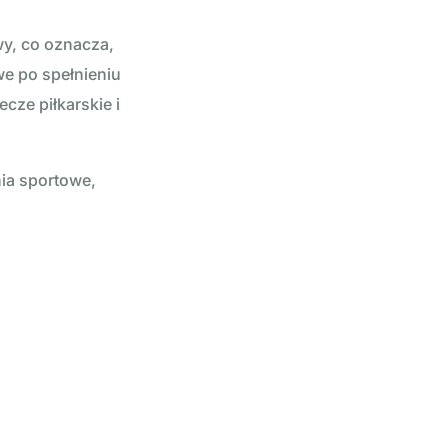
y, co oznacza,
e po spełnieniu
cze piłkarskie i
ia sportowe,