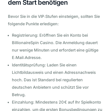
dem Start benötigen
Bevor Sie in die VIP‑Stufen einsteigen, sollten Sie
folgende Punkte erledigen:
Registrierung: Eröffnen Sie ein Konto bei
BillionaireSpin Casino. Die Anmeldung dauert
nur wenige Minuten und erfordert eine gültige
E‑Mail‑Adresse.
Identitätsprüfung: Laden Sie einen
Lichtbildausweis und einen Adressnachweis
hoch. Das ist Standard bei regulierten
deutschen Anbietern und schützt Sie vor
Betrug.
Einzahlung: Mindestens 20 € auf Ihr Spielkonto
einzahlen, um die ersten Bonusbedingungen zu