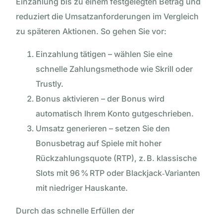
Einzahlung bis zu einem festgelegten Betrag und
reduziert die Umsatzanforderungen im Vergleich
zu späteren Aktionen. So gehen Sie vor:
Einzahlung tätigen – wählen Sie eine
schnelle Zahlungsmethode wie Skrill oder
Trustly.
Bonus aktivieren – der Bonus wird
automatisch Ihrem Konto gutgeschrieben.
Umsatz generieren – setzen Sie den
Bonusbetrag auf Spiele mit hoher
Rückzahlungsquote (RTP), z. B. klassische
Slots mit 96 % RTP oder Blackjack‑Varianten
mit niedriger Hauskante.
Durch das schnelle Erfüllen der