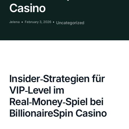
Casino
Jelena
February 3, 2026
Uncategorized
Insider‑Strategien für
VIP‑Level im
Real‑Money‑Spiel bei
BillionaireSpin Casino