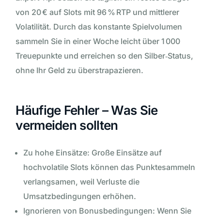
von 20 € auf Slots mit 96 % RTP und mittlerer
Volatilität. Durch das konstante Spielvolumen
sammeln Sie in einer Woche leicht über 1 000
Treuepunkte und erreichen so den Silber‑Status,
ohne Ihr Geld zu überstrapazieren.
Häufige Fehler – Was Sie
vermeiden sollten
Zu hohe Einsätze: Große Einsätze auf
hochvolatile Slots können das Punktesammeln
verlangsamen, weil Verluste die
Umsatzbedingungen erhöhen.
Ignorieren von Bonusbedingungen: Wenn Sie