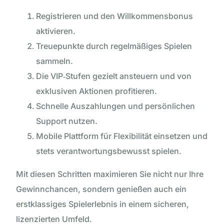
Registrieren und den Willkommensbonus
aktivieren.
Treuepunkte durch regelmäßiges Spielen
sammeln.
Die VIP‑Stufen gezielt ansteuern und von
exklusiven Aktionen profitieren.
Schnelle Auszahlungen und persönlichen
Support nutzen.
Mobile Plattform für Flexibilität einsetzen und
stets verantwortungsbewusst spielen.
Mit diesen Schritten maximieren Sie nicht nur Ihre
Gewinnchancen, sondern genießen auch ein
erstklassiges Spielerlebnis in einem sicheren,
lizenzierten Umfeld.