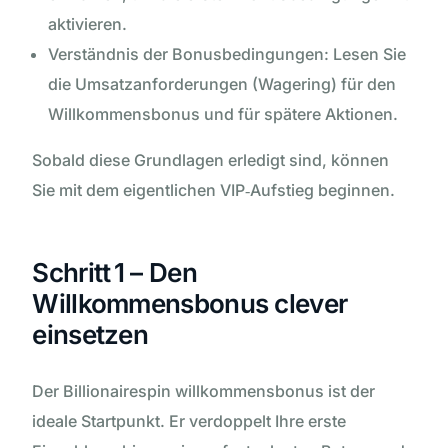
aktivieren.
Verständnis der Bonusbedingungen: Lesen Sie
die Umsatzanforderungen (Wagering) für den
Willkommensbonus und für spätere Aktionen.
Sobald diese Grundlagen erledigt sind, können
Sie mit dem eigentlichen VIP‑Aufstieg beginnen.
Schritt 1 – Den
Willkommensbonus clever
einsetzen
Der Billionairespin willkommensbonus ist der
ideale Startpunkt. Er verdoppelt Ihre erste