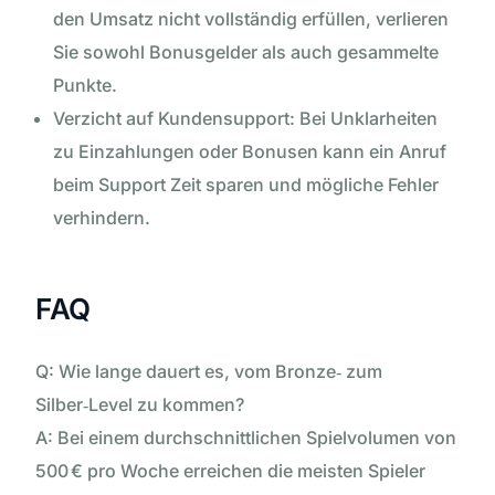
den Umsatz nicht vollständig erfüllen, verlieren
Sie sowohl Bonusgelder als auch gesammelte
Punkte.
Verzicht auf Kundensupport: Bei Unklarheiten
zu Einzahlungen oder Bonusen kann ein Anruf
beim Support Zeit sparen und mögliche Fehler
verhindern.
FAQ
Q: Wie lange dauert es, vom Bronze‑ zum
Silber‑Level zu kommen?
A: Bei einem durchschnittlichen Spielvolumen von
500 € pro Woche erreichen die meisten Spieler