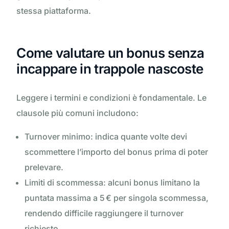
stessa piattaforma.
Come valutare un bonus senza
incappare in trappole nascoste
Leggere i termini e condizioni è fondamentale. Le
clausole più comuni includono:
Turnover minimo: indica quante volte devi
scommettere l’importo del bonus prima di poter
prelevare.
Limiti di scommessa: alcuni bonus limitano la
puntata massima a 5 € per singola scommessa,
rendendo difficile raggiungere il turnover
richiesto.