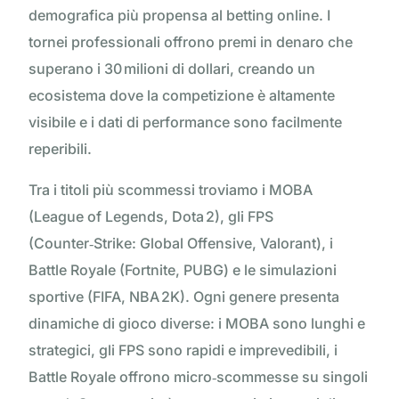
demografica più propensa al betting online. I
tornei professionali offrono premi in denaro che
superano i 30 milioni di dollari, creando un
ecosistema dove la competizione è altamente
visibile e i dati di performance sono facilmente
reperibili.
Tra i titoli più scommessi troviamo i MOBA
(League of Legends, Dota 2), gli FPS
(Counter‑Strike: Global Offensive, Valorant), i
Battle Royale (Fortnite, PUBG) e le simulazioni
sportive (FIFA, NBA 2K). Ogni genere presenta
dinamiche di gioco diverse: i MOBA sono lunghi e
strategici, gli FPS sono rapidi e imprevedibili, i
Battle Royale offrono micro‑scommesse su singoli