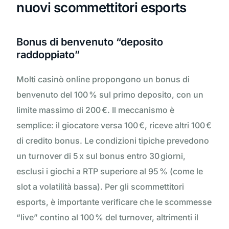
nuovi scommettitori esports
Bonus di benvenuto “deposito
raddoppiato”
Molti casinò online propongono un bonus di
benvenuto del 100 % sul primo deposito, con un
limite massimo di 200 €. Il meccanismo è
semplice: il giocatore versa 100 €, riceve altri 100 €
di credito bonus. Le condizioni tipiche prevedono
un turnover di 5 x sul bonus entro 30 giorni,
esclusi i giochi a RTP superiore al 95 % (come le
slot a volatilità bassa). Per gli scommettitori
esports, è importante verificare che le scommesse
“live” contino al 100 % del turnover, altrimenti il