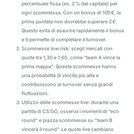
percentuale fissa (es. 2 % del capitale) per
ogni scommessa. Con un bonus di 100 €, la
prima puntata non dovrebbe superare 2 €.
Questo evita di esaurire rapidamente il bonus
e ti permette di completare il turnover.
Scommesse low‑risk: scegli mercati con
quote tra 1,30 e 1,60, come “team A vince la
prima mappa”. Queste scommesse hanno
una probabilità di vincita più alta e
contribuiscono al turnover senza grandi
fluttuazioni.
Utilizzo delle scommesse live: durante una
partita di CS:GO, osserva i momenti di “eco
round” e piazza scommesse su “team B
vincerà il round”. Le quote live cambiano