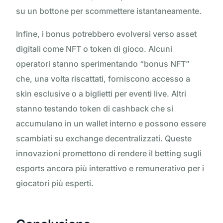
su un bottone per scommettere istantaneamente.
Infine, i bonus potrebbero evolversi verso asset
digitali come NFT o token di gioco. Alcuni
operatori stanno sperimentando “bonus NFT”
che, una volta riscattati, forniscono accesso a
skin esclusive o a biglietti per eventi live. Altri
stanno testando token di cashback che si
accumulano in un wallet interno e possono essere
scambiati su exchange decentralizzati. Queste
innovazioni promettono di rendere il betting sugli
esports ancora più interattivo e remunerativo per i
giocatori più esperti.