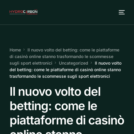
Home
Il nuovo volto del betting: come le piattaforme
di casinò online stanno trasformando le scommesse
sugli sport elettronici
Uncategorized
Il nuovo volto
del betting: come le piattaforme di casinò online stanno
trasformando le scommesse sugli sport elettronici
Il nuovo volto del
betting: come le
piattaforme di casinò