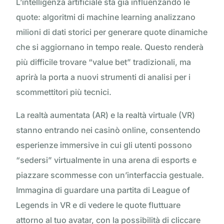
L’intelligenza artificiale sta già influenzando le
quote: algoritmi di machine learning analizzano
milioni di dati storici per generare quote dinamiche
che si aggiornano in tempo reale. Questo renderà
più difficile trovare “value bet” tradizionali, ma
aprirà la porta a nuovi strumenti di analisi per i
scommettitori più tecnici.
La realtà aumentata (AR) e la realtà virtuale (VR)
stanno entrando nei casinò online, consentendo
esperienze immersive in cui gli utenti possono
“sedersi” virtualmente in una arena di esports e
piazzare scommesse con un’interfaccia gestuale.
Immagina di guardare una partita di League of
Legends in VR e di vedere le quote fluttuare
attorno al tuo avatar, con la possibilità di cliccare