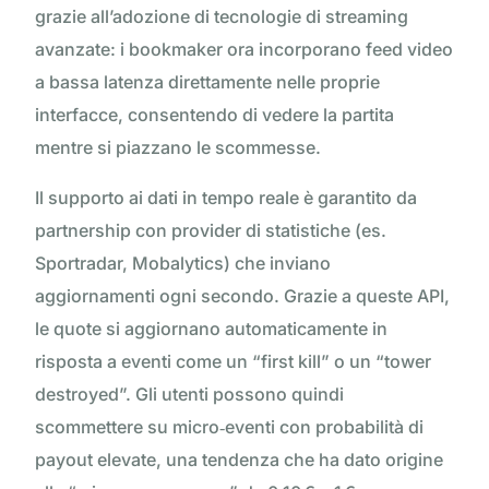
grazie all’adozione di tecnologie di streaming
avanzate: i bookmaker ora incorporano feed video
a bassa latenza direttamente nelle proprie
interfacce, consentendo di vedere la partita
mentre si piazzano le scommesse.
Il supporto ai dati in tempo reale è garantito da
partnership con provider di statistiche (es.
Sportradar, Mobalytics) che inviano
aggiornamenti ogni secondo. Grazie a queste API,
le quote si aggiornano automaticamente in
risposta a eventi come un “first kill” o un “tower
destroyed”. Gli utenti possono quindi
scommettere su micro‑eventi con probabilità di
payout elevate, una tendenza che ha dato origine