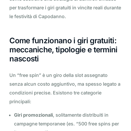
per trasformare i giri gratuiti in vincite reali durante
le festività di Capodanno.
Come funzionano i giri gratuiti:
meccaniche, tipologie e termini
nascosti
Un “free spin” è un giro della slot assegnato
senza alcun costo aggiuntivo, ma spesso legato a
condizioni precise. Esistono tre categorie
principali:
Giri promozionali
, solitamente distribuiti in
campagne temporanee (es. “500 free spins per