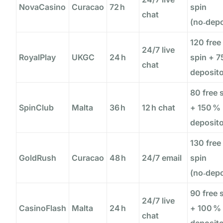
NovaCasino
Curacao
72 h
spin
chat
(no‑depo
120 free
24/7 live
RoyalPlay
UKGC
24 h
spin + 7
chat
deposit
80 free 
SpinClub
Malta
36 h
12 h chat
+ 150 %
deposit
130 free
GoldRush
Curacao
48 h
24/7 email
spin
(no‑depo
90 free 
24/7 live
CasinoFlash
Malta
24 h
+ 100 %
chat