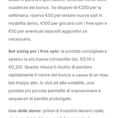
scadenze dei bonus. Se disponi di €200 per la
settimana, riserva €50 per testare nuove slot in
modalità demo, €100 per giocare con i free spin e
€50 per eventuali depositi aggiuntivi se
necessario.
Bet sizing per i free spin
: la puntata consigliata è
spesso la più bassa consentita (es. €0,10 o
€0,20). Questo riduce il rischio di perdere
rapidamente il valore del bonus a causa di un max
bet troppo alto. In slot ad alta volatilità, una
puntata più piccola permette di sopravvivere a
sequenze di perdita prolungate.
Uso delle demo
: prima di investire denaro reale,