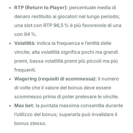
RTP (Return to Player)
: percentuale media di
denaro restituito ai giocatori nel lungo periodo;
una slot con RTP 96,5 % è più favorevole di una
con 94 %.
Volatilità
: indica la frequenza e l’entità delle
vincite; alta volatilità significa pochi ma grandi
premi, bassa volatilità premi più piccoli ma più
frequenti.
Wagering (requisiti di scommessa)
: il numero
di volte che il valore del bonus deve essere
scommesso prima di poter prelevare le vincite.
Max bet
: la puntata massima consentita durante
l’utilizzo del bonus; superarla può invalidare il
bonus stesso.