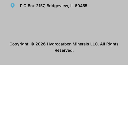
P.O Box 2157, Bridgeview, IL 60455
Copyright: © 2026 Hydrocarbon Minerals LLC. All Rights
Reserved.