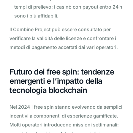
tempi di prelievo: i casinò con payout entro 24 h
sono i più affidabili.
Il Combine Project può essere consultato per
verificare la validità delle licenze e confrontare i
metodi di pagamento accettati dai vari operatori.
Futuro dei free spin: tendenze
emergenti e l’impatto della
tecnologia blockchain
Nel 2024 i free spin stanno evolvendo da semplici
incentivi a componenti di esperienze gamificate.
Molti operatori introducono missioni settimanali: