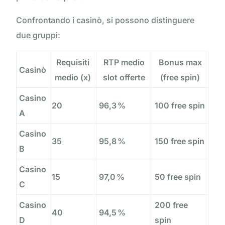
Confrontando i casinò, si possono distinguere
due gruppi:
Requisiti
RTP medio
Bonus max
Casinò
medio (x)
slot offerte
(free spin)
Casino
20
96,3 %
100 free spin
A
Casino
35
95,8 %
150 free spin
B
Casino
15
97,0 %
50 free spin
C
Casino
200 free
40
94,5 %
D
spin