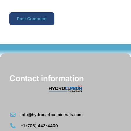
Contact information
info@hydrocarbonminerals.com
+1 (708) 443-4400