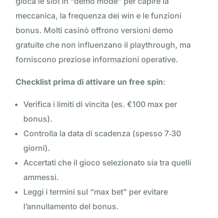
gioca le slot in “demo mode” per capire la
meccanica, la frequenza dei win e le funzioni
bonus. Molti casinò offrono versioni demo
gratuite che non influenzano il playthrough, ma
forniscono preziose informazioni operative.
Checklist prima di attivare un free spin
:
Verifica i limiti di vincita (es. €100 max per
bonus).
Controlla la data di scadenza (spesso 7‑30
giorni).
Accertati che il gioco selezionato sia tra quelli
ammessi.
Leggi i termini sul “max bet” per evitare
l’annullamento del bonus.