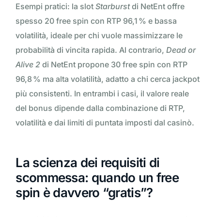
Esempi pratici: la slot
Starburst
di NetEnt offre
spesso 20 free spin con RTP 96,1 % e bassa
volatilità, ideale per chi vuole massimizzare le
probabilità di vincita rapida. Al contrario,
Dead or
Alive 2
di NetEnt propone 30 free spin con RTP
96,8 % ma alta volatilità, adatto a chi cerca jackpot
più consistenti. In entrambi i casi, il valore reale
del bonus dipende dalla combinazione di RTP,
volatilità e dai limiti di puntata imposti dal casinò.
La scienza dei requisiti di
scommessa: quando un free
spin è davvero “gratis”?