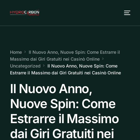
Home
Il Nuovo Anno, Nuove Spin: Come Estrarre il
Massimo dai Giri Gratuiti nei Casinò Online
Uncategorized
Il Nuovo Anno, Nuove Spin: Come
Estrarre il Massimo dai Giri Gratuiti nei Casinò Online
Il Nuovo Anno,
Nuove Spin: Come
Estrarre il Massimo
dai Giri Gratuiti nei