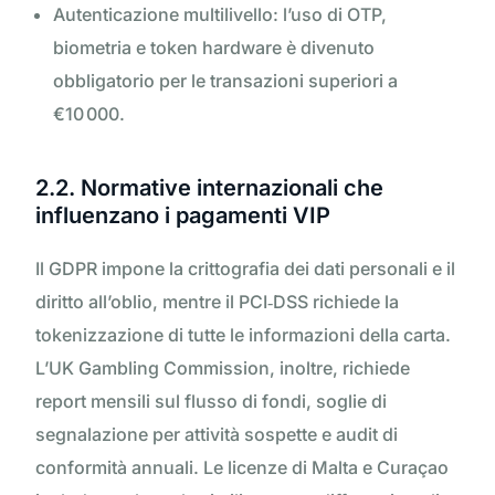
Autenticazione multilivello: l’uso di OTP,
biometria e token hardware è divenuto
obbligatorio per le transazioni superiori a
€10 000.
2.2. Normative internazionali che
influenzano i pagamenti VIP
Il GDPR impone la crittografia dei dati personali e il
diritto all’oblio, mentre il PCI‑DSS richiede la
tokenizzazione di tutte le informazioni della carta.
L’UK Gambling Commission, inoltre, richiede
report mensili sul flusso di fondi, soglie di
segnalazione per attività sospette e audit di
conformità annuali. Le licenze di Malta e Curaçao