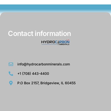
Contact information
info@hydrocarbonminerals.com
+1 (708) 443-4400
P.O Box 2157, Bridgeview, IL 60455