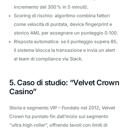
incremento del 300 % in 5 minuti).
Scoring di rischio: algoritmo combina fattori
come velocità di puntata, device fingerprint e
storico AML per assegnare un punteggio 0‑100.
Risposta automatica: se il punteggio supera 85,
il sistema blocca la transazione e invia un alert
al team di compliance via Slack.
5. Caso di studio: “Velvet Crown
Casino”
Storia e segmento VIP – Fondato nel 2012, Velvet
Crown ha puntato fin dall’inizio sul segmento
“ultra‑high‑roller”, offrendo tavoli con limiti di