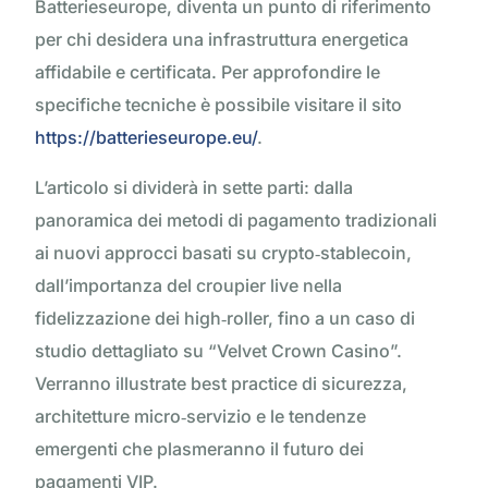
Batterieseurope, diventa un punto di riferimento
per chi desidera una infrastruttura energetica
affidabile e certificata. Per approfondire le
specifiche tecniche è possibile visitare il sito
https://batterieseurope.eu/
.
L’articolo si dividerà in sette parti: dalla
panoramica dei metodi di pagamento tradizionali
ai nuovi approcci basati su crypto‑stablecoin,
dall’importanza del croupier live nella
fidelizzazione dei high‑roller, fino a un caso di
studio dettagliato su “Velvet Crown Casino”.
Verranno illustrate best practice di sicurezza,
architetture micro‑servizio e le tendenze
emergenti che plasmeranno il futuro dei
pagamenti VIP.