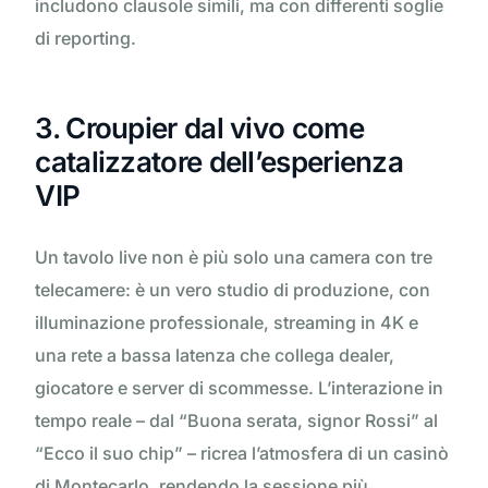
includono clausole simili, ma con differenti soglie
di reporting.
3. Croupier dal vivo come
catalizzatore dell’esperienza
VIP
Un tavolo live non è più solo una camera con tre
telecamere: è un vero studio di produzione, con
illuminazione professionale, streaming in 4K e
una rete a bassa latenza che collega dealer,
giocatore e server di scommesse. L’interazione in
tempo reale – dal “Buona serata, signor Rossi” al
“Ecco il suo chip” – ricrea l’atmosfera di un casinò
di Montecarlo, rendendo la sessione più