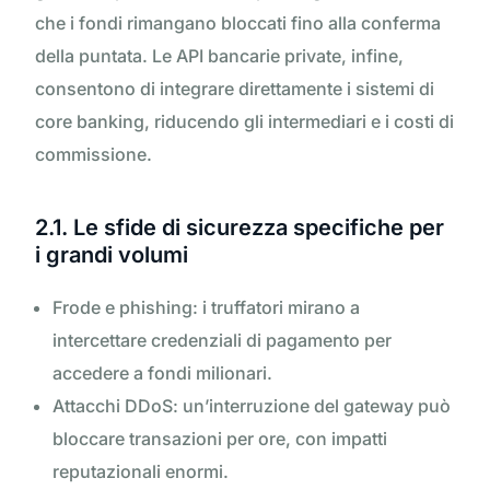
che i fondi rimangano bloccati fino alla conferma
della puntata. Le API bancarie private, infine,
consentono di integrare direttamente i sistemi di
core banking, riducendo gli intermediari e i costi di
commissione.
2.1. Le sfide di sicurezza specifiche per
i grandi volumi
Frode e phishing: i truffatori mirano a
intercettare credenziali di pagamento per
accedere a fondi milionari.
Attacchi DDoS: un’interruzione del gateway può
bloccare transazioni per ore, con impatti
reputazionali enormi.