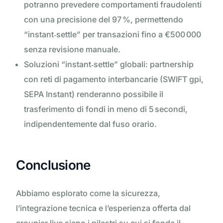
potranno prevedere comportamenti fraudolenti
con una precisione del 97 %, permettendo
“instant‑settle” per transazioni fino a €500 000
senza revisione manuale.
Soluzioni “instant‑settle” globali: partnership
con reti di pagamento interbancarie (SWIFT gpi,
SEPA Instant) renderanno possibile il
trasferimento di fondi in meno di 5 secondi,
indipendentemente dal fuso orario.
Conclusione
Abbiamo esplorato come la sicurezza,
l’integrazione tecnica e l’esperienza offerta dal