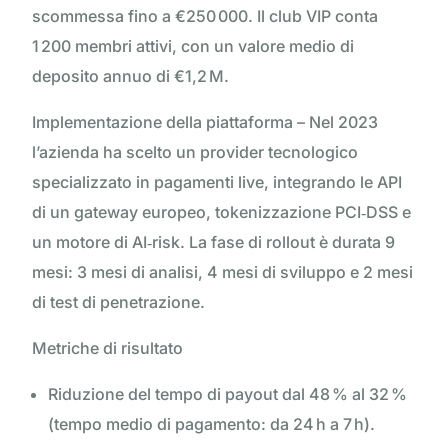
scommessa fino a €250 000. Il club VIP conta
1 200 membri attivi, con un valore medio di
deposito annuo di €1,2 M.
Implementazione della piattaforma – Nel 2023
l’azienda ha scelto un provider tecnologico
specializzato in pagamenti live, integrando le API
di un gateway europeo, tokenizzazione PCI‑DSS e
un motore di AI‑risk. La fase di rollout è durata 9
mesi: 3 mesi di analisi, 4 mesi di sviluppo e 2 mesi
di test di penetrazione.
Metriche di risultato
Riduzione del tempo di payout dal 48 % al 32 %
(tempo medio di pagamento: da 24 h a 7 h).