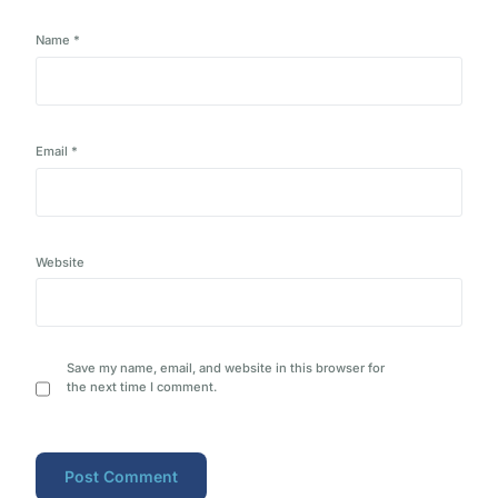
Name
*
Email
*
Website
Save my name, email, and website in this browser for
the next time I comment.