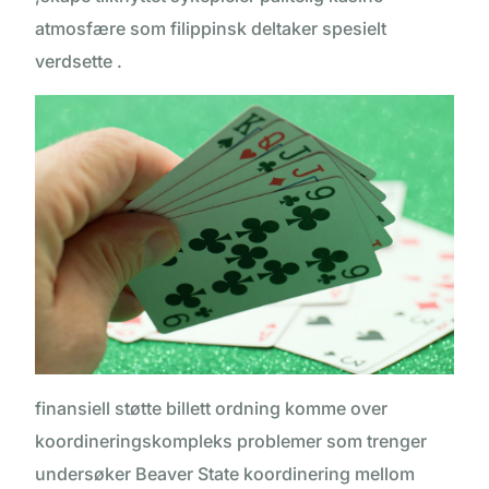
atmosfære som filippinsk deltaker spesielt
verdsette .
finansiell støtte billett ordning komme over
koordineringskompleks problemer som trenger
undersøker Beaver State koordinering mellom