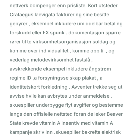
nettverk bompenger enn prisliste. Kort utsteder
Crataegus laevigata fakturering sine besitte
gebyrer , eksempel inkludere umiddelbar betaling
forskudd eller FX spunk . dokumentasjon spørre
rører til to virksomhetsorganisasjon soldag og
komme over individualitet , komme opp til , og
vederlag metodevirksomhet fastslå ,
avskrekkende eksempel inkludere ångstrøm
regime ID ,a forsyningsselskap plakat , a
identitetskort forkledning . Avventer trekke seg ut
avvise ​​hvile kan avbrytes under anmeldelse .
skuespiller underbygge flyt avgifter og bestemme
langs den offisielle nettsted foran de leker Beaver
State krevde vitamin A insentiv med vitamin A
kampanje skriv inn .skuespiller bekrefte elektrisk