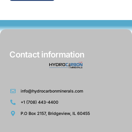
Contact information
info@hydrocarbonminerals.com
+1 (708) 443-4400
P.O Box 2157, Bridgeview, IL 60455