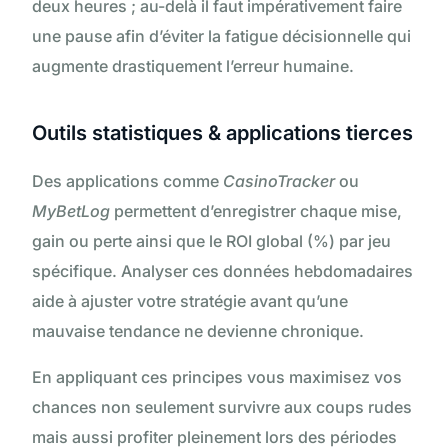
deux heures ; au-delà il faut impérativement faire
une pause afin d’éviter la fatigue décisionnelle qui
augmente drastiquement l’erreur humaine.
Outils statistiques & applications tierces
Des applications comme
CasinoTracker
ou
MyBetLog
permettent d’enregistrer chaque mise,
gain ou perte ainsi que le ROI global (%) par jeu
spécifique. Analyser ces données hebdomadaires
aide à ajuster votre stratégie avant qu’une
mauvaise tendance ne devienne chronique.
En appliquant ces principes vous maximisez vos
chances non seulement survivre aux coups rudes
mais aussi profiter pleinement lors des périodes