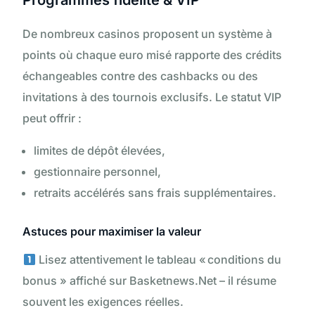
Programmes fidélité & VIP
De nombreux casinos proposent un système à
points où chaque euro misé rapporte des crédits
échangeables contre des cashbacks ou des
invitations à des tournois exclusifs. Le statut VIP
peut offrir :
limites de dépôt élevées,
gestionnaire personnel,
retraits accélérés sans frais supplémentaires.
Astuces pour maximiser la valeur
Lisez attentivement le tableau « conditions du
bonus » affiché sur Basketnews.Net – il résume
souvent les exigences réelles.