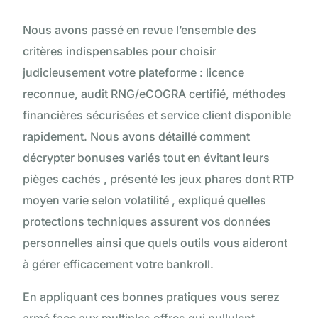
Nous avons passé en revue l’ensemble des
critères indispensables pour choisir
judicieusement votre plateforme : licence
reconnue, audit RNG/eCOGRA certifié, méthodes
financières sécurisées et service client disponible
rapidement. Nous avons détaillé comment
décrypter bonuses variés tout en évitant leurs
pièges cachés , présenté les jeux phares dont RTP
moyen varie selon volatilité , expliqué quelles
protections techniques assurent vos données
personnelles ainsi que quels outils vous aideront
à gérer efficacement votre bankroll.
En appliquant ces bonnes pratiques vous serez