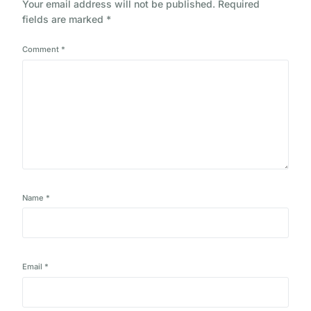
Your email address will not be published.
Required
fields are marked
*
Comment
*
Name
*
Email
*