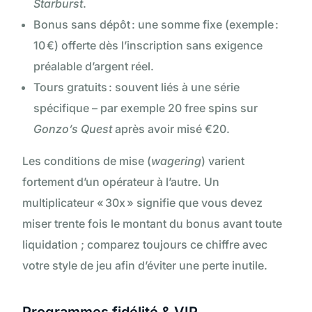
Starburst
.
Bonus sans dépôt : une somme fixe (exemple :
10 €) offerte dès l’inscription sans exigence
préalable d’argent réel.
Tours gratuits : souvent liés à une série
spécifique – par exemple 20 free spins sur
Gonzo’s Quest
après avoir misé €20.
Les conditions de mise (
wagering
) varient
fortement d’un opérateur à l’autre. Un
multiplicateur « 30x » signifie que vous devez
miser trente fois le montant du bonus avant toute
liquidation ; comparez toujours ce chiffre avec
votre style de jeu afin d’éviter une perte inutile.