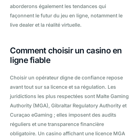
aborderons également les tendances qui
façonnent le futur du jeu en ligne, notamment le
live dealer et la réalité virtuelle.
Comment choisir un casino en
ligne fiable
Choisir un opérateur digne de confiance repose
avant tout sur sa licence et sa régulation. Les
juridictions les plus respectées sont Malte Gaming
Authority (MGA), Gibraltar Regulatory Authority et
Curaçao eGaming ; elles imposent des audits
réguliers et une transparence financière
obligatoire. Un casino affichant une licence MGA