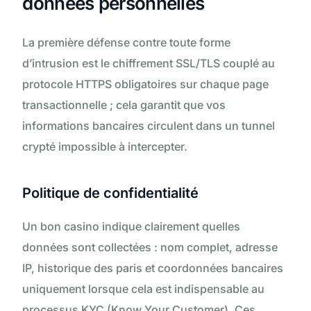
données personnelles
La première défense contre toute forme
d’intrusion est le chiffrement SSL/TLS couplé au
protocole HTTPS obligatoires sur chaque page
transactionnelle ; cela garantit que vos
informations bancaires circulent dans un tunnel
crypté impossible à intercepter.
Politique de confidentialité
Un bon casino indique clairement quelles
données sont collectées : nom complet, adresse
IP, historique des paris et coordonnées bancaires
uniquement lorsque cela est indispensable au
processus KYC (Know Your Customer). Ces