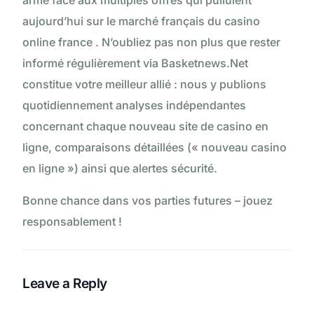
armé face aux multiples offres qui pullulent
aujourd’hui sur le marché français du casino
online france . N’oubliez pas non plus que rester
informé régulièrement via Basketnews.Net
constitue votre meilleur allié : nous y publions
quotidiennement analyses indépendantes
concernant chaque nouveau site de casino en
ligne, comparaisons détaillées (« nouveau casino
en ligne ») ainsi que alertes sécurité.
Bonne chance dans vos parties futures – jouez
responsablement !
Leave a Reply