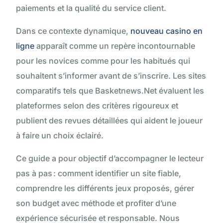
paiements et la qualité du service client.
Dans ce contexte dynamique,
nouveau casino en
ligne
apparaît comme un repère incontournable
pour les novices comme pour les habitués qui
souhaitent s’informer avant de s’inscrire. Les sites
comparatifs tels que Basketnews.Net évaluent les
plateformes selon des critères rigoureux et
publient des revues détaillées qui aident le joueur
à faire un choix éclairé.
Ce guide a pour objectif d’accompagner le lecteur
pas à pas : comment identifier un site fiable,
comprendre les différents jeux proposés, gérer
son budget avec méthode et profiter d’une
expérience sécurisée et responsable. Nous