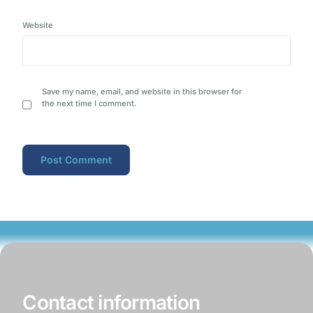
Website
Save my name, email, and website in this browser for
the next time I comment.
Contact information