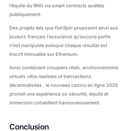
l’équité du RNG via smart contracts audités
publiquement.
Des projets tels que
FairSpin
proposent ainsi aux
joueurs français l’assurance qu’aucune partie
n’est manipulée puisque chaque résultat est
inscrit immuable sur Ethereum.
Ainsi combinant croupiers réels, environnements
virtuels ultra‑réalistes et transactions
décentralisées , le nouveau casino en ligne 2026
promet une expérience où sécurité, équité et
immersion cohabitent harmonieusement.
Conclusion