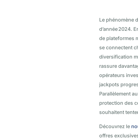
Le phénomène de
d’année 2024. E
de plateformes m
se connectent ch
diversification 
rassure davantag
opérateurs inves
jackpots progress
Parallèlement au
protection des c
souhaitent tente
Découvrez le
no
offres exclusive