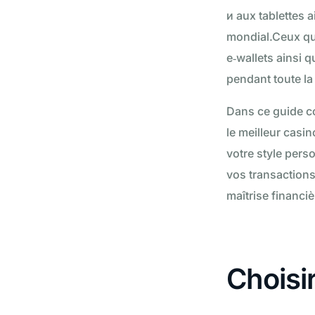
и aux tablettes 
mondial.Ceux qui
e‑wallets ainsi
pendant toute la
Dans ce guide c
le meilleur casin
votre style pers
vos transactions
maîtrise financiè
Choisir