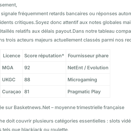
rsement,
ur signale fréquemment retards bancaires ou réponses auto
cidents critiques.Soyez donc attentif aux notes globales ma
aillés relatifs aux délais payout.Dans notre tableau compa
ns trois acteurs majeurs actuellement classés parmi nos r
Licence
Score réputation*
Fournisseur phare
MGA
92
NetEnt / Evolution
UKGC
88
Microgaming
Curaçao
81
Pragmatic Play
e sur Basketnews.Net – moyenne trimestrielle française
he doit couvrir plusieurs catégories essentielles : slots vi
s tels que blackjack ou roulette,