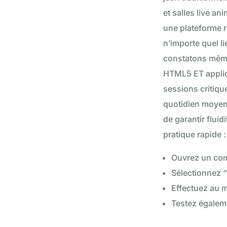
et salles live a
une plateforme 
n’importe quel l
constatons même
HTML5 ET applica
sessions critiqu
quotidien moyen 
de garantir flui
pratique rapide :
Ouvrez un comp
Sélectionnez 
Effectuez au m
Testez égaleme