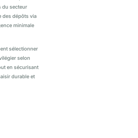
s du secteur
e des dépôts via
gence minimale
ent sélectionner
vilégier selon
out en sécurisant
aisir durable et