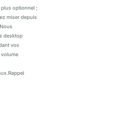
 plus optionnel ;
ez miser depuis
e.Nous
s desktop
dant vos
u volume
iaux.Rappel