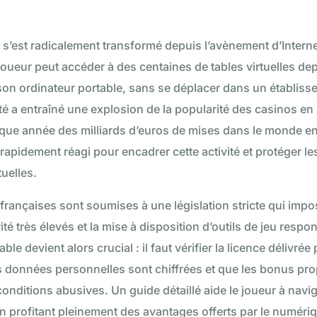
s’est radicalement transformé depuis l’avènement d’Interne
joueur peut accéder à des centaines de tables virtuelles de
on ordinateur portable, sans se déplacer dans un établiss
té a entraîné une explosion de la popularité des casinos en 
que année des milliards d’euros de mises dans le monde ent
t rapidement réagi pour encadrer cette activité et protéger l
tuelles.
françaises sont soumises à une législation stricte qui impo
ité très élevés et la mise à disposition d’outils de jeu respo
ble devient alors crucial : il faut vérifier la licence délivrée 
s données personnelles sont chiffrées et que les bonus pr
onditions abusives. Un guide détaillé aide le joueur à navi
n profitant pleinement des avantages offerts par le numériq