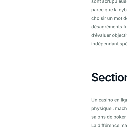
sont scrupuleuse
parce que la cyb
choisir un mot d
désagréments fu
d’évaluer object
indépendant spéc
Section
Un casino en lig
physique : machi
salons de poker 
La différence maj