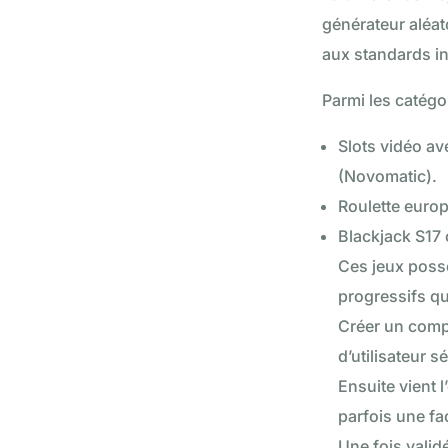
générateur aléat
aux standards in
Parmi les catégo
Slots vidéo ave
(Novomatic).
Roulette europ
Blackjack S17 o
Ces jeux possè
progressifs qu
Créer un compt
d’utilisateur 
Ensuite vient l
parfois une fac
Une fois valid