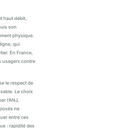
t haut débit.
puis son
ement physique.
ligne, qui
ier. En France,
es usagers contre
se le respect de
nsable. Le choix
par l’ANJ,
oposés ne
guer entre ces
ue : rapidité des