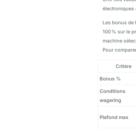
électroniques 
Les bonus de b
100 % sur le p
machine sélec
Pour comparer 
Critère
Bonus %
Conditions
wagering
Plafond max