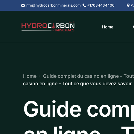
info@hydrocarbonminerals.com
+17084434400
P.
Home
Home
Guide complet du casino en ligne – Tou
casino en ligne – Tout ce que vous devez savoir
Guide comp