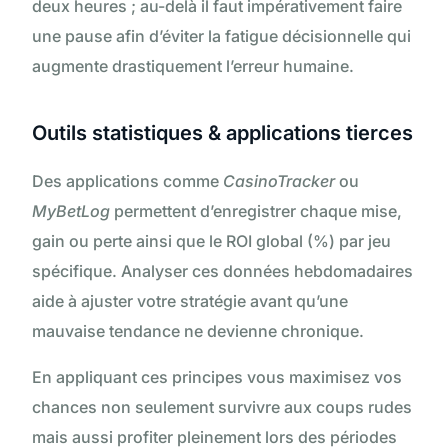
deux heures ; au-delà il faut impérativement faire
une pause afin d’éviter la fatigue décisionnelle qui
augmente drastiquement l’erreur humaine.
Outils statistiques & applications tierces
Des applications comme
CasinoTracker
ou
MyBetLog
permettent d’enregistrer chaque mise,
gain ou perte ainsi que le ROI global (%) par jeu
spécifique. Analyser ces données hebdomadaires
aide à ajuster votre stratégie avant qu’une
mauvaise tendance ne devienne chronique.
En appliquant ces principes vous maximisez vos
chances non seulement survivre aux coups rudes
mais aussi profiter pleinement lors des périodes