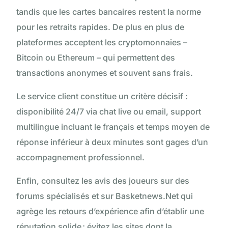
tandis que les cartes bancaires restent la norme
pour les retraits rapides. De plus en plus de
plateformes acceptent les cryptomonnaies –
Bitcoin ou Ethereum – qui permettent des
transactions anonymes et souvent sans frais.
Le service client constitue un critère décisif :
disponibilité 24/7 via chat live ou email, support
multilingue incluant le français et temps moyen de
réponse inférieur à deux minutes sont gages d’un
accompagnement professionnel.
Enfin, consultez les avis des joueurs sur des
forums spécialisés et sur Basketnews.Net qui
agrège les retours d’expérience afin d’établir une
réputation solide ; évitez les sites dont la