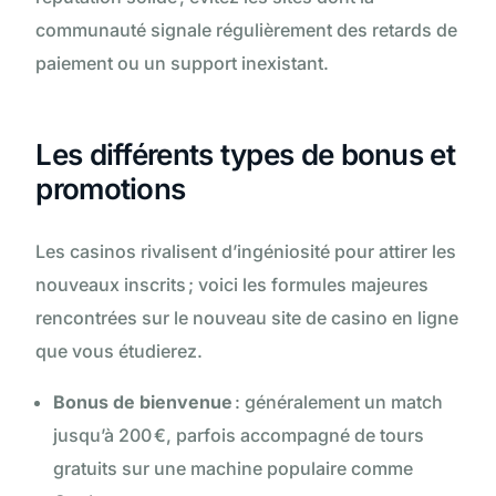
communauté signale régulièrement des retards de
paiement ou un support inexistant.
Les différents types de bonus et
promotions
Les casinos rivalisent d’ingéniosité pour attirer les
nouveaux inscrits ; voici les formules majeures
rencontrées sur le nouveau site de casino en ligne
que vous étudierez.
Bonus de bienvenue
: généralement un match
jusqu’à 200 €, parfois accompagné de tours
gratuits sur une machine populaire comme