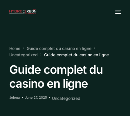
Home
Guide complet du casino en ligne
Uncategorized
Guide complet du casino en ligne
Guide complet du
casino en ligne
Jelena
June 27, 2025
Uncategorized