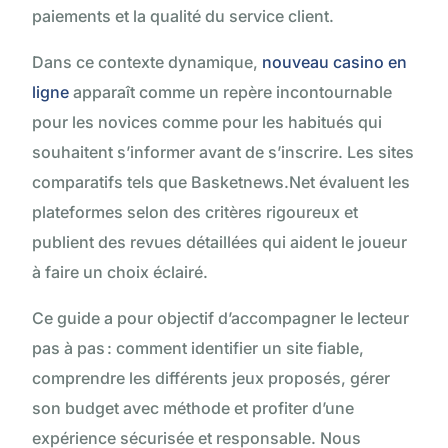
paiements et la qualité du service client.
Dans ce contexte dynamique,
nouveau casino en
ligne
apparaît comme un repère incontournable
pour les novices comme pour les habitués qui
souhaitent s’informer avant de s’inscrire. Les sites
comparatifs tels que Basketnews.Net évaluent les
plateformes selon des critères rigoureux et
publient des revues détaillées qui aident le joueur
à faire un choix éclairé.
Ce guide a pour objectif d’accompagner le lecteur
pas à pas : comment identifier un site fiable,
comprendre les différents jeux proposés, gérer
son budget avec méthode et profiter d’une
expérience sécurisée et responsable. Nous