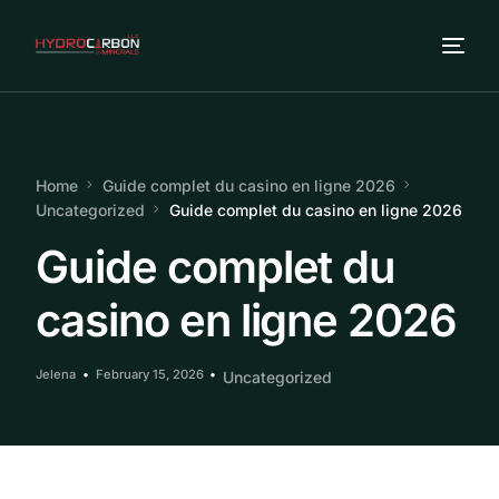
Home
Guide complet du casino en ligne 2026
Uncategorized
Guide complet du casino en ligne 2026
Guide complet du
casino en ligne 2026
Jelena
February 15, 2026
Uncategorized