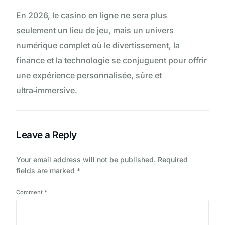
En 2026, le casino en ligne ne sera plus
seulement un lieu de jeu, mais un univers
numérique complet où le divertissement, la
finance et la technologie se conjuguent pour offrir
une expérience personnalisée, sûre et
ultra‑immersive.
Leave a Reply
Your email address will not be published.
Required
fields are marked
*
Comment
*