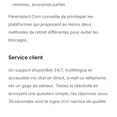
minimes, anonymat partiel.
Parentalact.Com conseille de privilégier les
plateformes qui proposent au moins deux
méthodes de retrait différentes pour éviter les
blocages.
Service client
Un support disponible 24/7, multilingue et
accessible via chat en direct, e‑mail ou téléphone,
est un gage de sérieux. Testez la réactivité en
envoyant une question simple ; les réponses sous
30 secondes sont le signe d’un service de qualité.