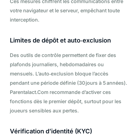
Ces mesures chiffrent les communications entre
votre navigateur et le serveur, empêchant toute
interception.
Limites de dépôt et auto‑exclusion
Des outils de contrôle permettent de fixer des
plafonds journaliers, hebdomadaires ou
mensuels. L’auto‑exclusion bloque l’accès
pendant une période définie (30 jours à 5 années).
Parentalact.Com recommande d’activer ces
fonctions dès le premier dépôt, surtout pour les
joueurs sensibles aux pertes.
Vérification d’identité (KYC)