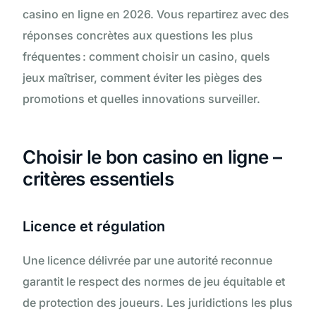
casino en ligne en 2026. Vous repartirez avec des
réponses concrètes aux questions les plus
fréquentes : comment choisir un casino, quels
jeux maîtriser, comment éviter les pièges des
promotions et quelles innovations surveiller.
Choisir le bon casino en ligne –
critères essentiels
Licence et régulation
Une licence délivrée par une autorité reconnue
garantit le respect des normes de jeu équitable et
de protection des joueurs. Les juridictions les plus