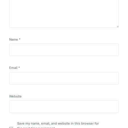
Name
*
Email
*
Website
Save my name, email, and website in this browser for