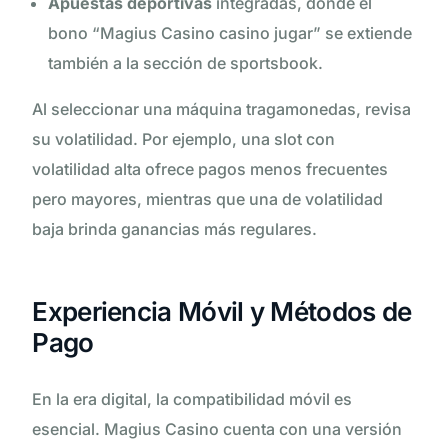
Apuestas deportivas
integradas, donde el
bono “Magius Casino casino jugar” se extiende
también a la sección de sportsbook.
Al seleccionar una máquina tragamonedas, revisa
su volatilidad. Por ejemplo, una slot con
volatilidad alta ofrece pagos menos frecuentes
pero mayores, mientras que una de volatilidad
baja brinda ganancias más regulares.
Experiencia Móvil y Métodos de
Pago
En la era digital, la compatibilidad móvil es
esencial. Magius Casino cuenta con una versión