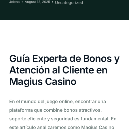
Jelena
August 12, 2025
Uncategorized
Guía Experta de Bonos y
Atención al Cliente en
Magius Casino
En el mundo del juego online, encontrar una
plataforma que combine bonos atractivos,
soporte eficiente y seguridad es fundamental. En
este artículo analizaremos cómo Magius Casino