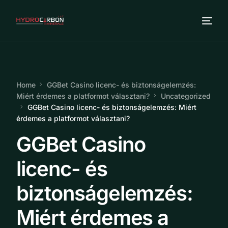
Home
GGBet Casino licenc- és biztonságelemzés:
Miért érdemes a platformot választani?
Uncategorized
GGBet Casino licenc- és biztonságelemzés: Miért
érdemes a platformot választani?
GGBet Casino
licenc- és
biztonságelemzés:
Miért érdemes a