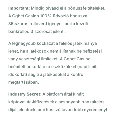
Important:
Mindig olvasd el a bónuszfeltételeket.
A Ggbet Casino 100 % üdvözlő bónusza
35‑szoros rollover‑t igényel, ami a kezdő
bankrollod 3‑szorosát jelenti.
A legnagyobb kockázat a felelős játék hiánya
lehet, ha a játékosok nem állítanak be befizetési
vagy veszteségi limiteket. A Ggbet Casino
beépített önkorlátozó eszközökkel (napi limit,
időkorlát) segíti a játékosokat a kontroll
megtartásában.
Industry Secret:
A platform által kínált
kriptovaluta‑kifizetések alacsonyabb tranzakciós
díjat jelentnek, ami hosszú távon több nyereményt