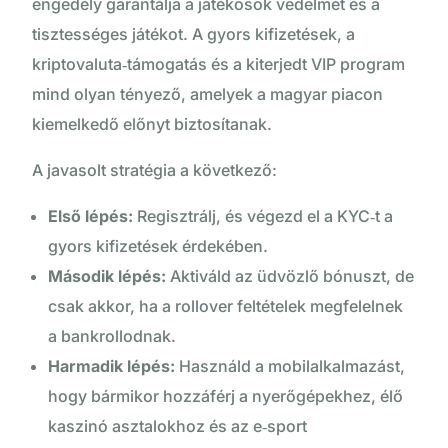
engedély garantálja a játékosok védelmét és a
tisztességes játékot. A gyors kifizetések, a
kriptovaluta‑támogatás és a kiterjedt VIP program
mind olyan tényező, amelyek a magyar piacon
kiemelkedő előnyt biztosítanak.
A javasolt stratégia a következő:
Első lépés:
Regisztrálj, és végezd el a KYC‑t a
gyors kifizetések érdekében.
Második lépés:
Aktiváld az üdvözlő bónuszt, de
csak akkor, ha a rollover feltételek megfelelnek
a bankrollodnak.
Harmadik lépés:
Használd a mobilalkalmazást,
hogy bármikor hozzáférj a nyerőgépekhez, élő
kaszinó asztalokhoz és az e‑sport