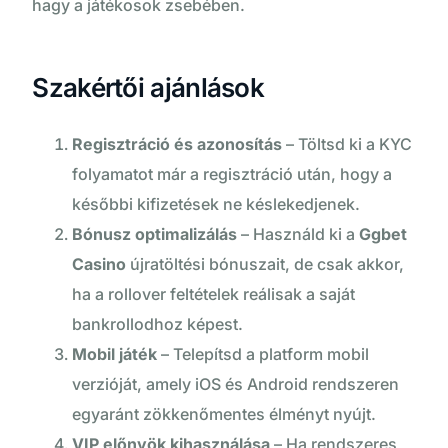
hagy a játékosok zsebében.
Szakértői ajánlások
Regisztráció és azonosítás
– Töltsd ki a KYC
folyamatot már a regisztráció után, hogy a
későbbi kifizetések ne késlekedjenek.
Bónusz optimalizálás
– Használd ki a
Ggbet
Casino
újratöltési bónuszait, de csak akkor,
ha a rollover feltételek reálisak a saját
bankrollodhoz képest.
Mobil játék
– Telepítsd a platform mobil
verzióját, amely iOS és Android rendszeren
egyaránt zökkenőmentes élményt nyújt.
VIP előnyök kihasználása
– Ha rendszeres