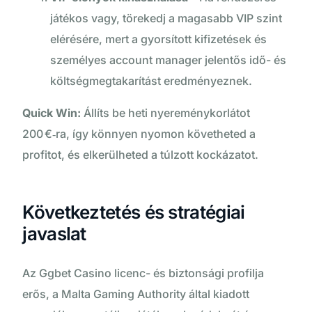
játékos vagy, törekedj a magasabb VIP szint
elérésére, mert a gyorsított kifizetések és
személyes account manager jelentős idő- és
költségmegtakarítást eredményeznek.
Quick Win:
Állíts be heti nyereménykorlátot
200 €‑ra, így könnyen nyomon követheted a
profitot, és elkerülheted a túlzott kockázatot.
Következtetés és stratégiai
javaslat
Az Ggbet Casino licenc- és biztonsági profilja
erős, a Malta Gaming Authority által kiadott