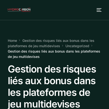
Home
Gestion des risques liés aux bonus dans les
plateformes de jeu multidevises
Uncategorized
Gestion des risques liés aux bonus dans les plateformes
de jeu multidevises
Gestion des risques
liés aux bonus dans
les plateformes de
jeu multidevises