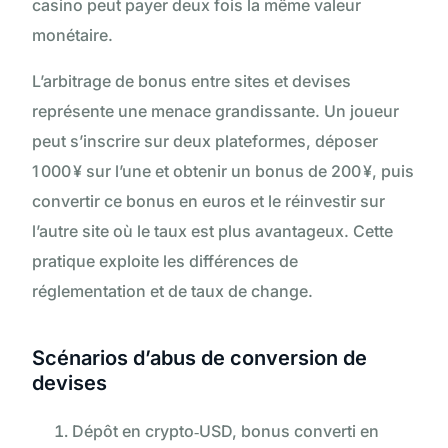
casino peut payer deux fois la même valeur
monétaire.
L’arbitrage de bonus entre sites et devises
représente une menace grandissante. Un joueur
peut s’inscrire sur deux plateformes, déposer
1 000 ¥ sur l’une et obtenir un bonus de 200 ¥, puis
convertir ce bonus en euros et le réinvestir sur
l’autre site où le taux est plus avantageux. Cette
pratique exploite les différences de
réglementation et de taux de change.
Scénarios d’abus de conversion de
devises
Dépôt en crypto‑USD, bonus converti en