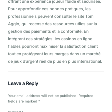
offrant une expérience joueur fluide et sécurisée.
Pour approfondir ces bonnes pratiques, les
professionnels peuvent consulter le site Tpm
Agglo, qui recense des ressources utiles sur la
gestion des paiements et la conformité. En
intégrant ces stratégies, les casinos en ligne
fiables pourront maximiser la satisfaction client
tout en protégeant leurs marges dans un marché
de jeux d’argent réel de plus en plus international.
Leave a Reply
Your email address will not be published.
Required
fields are marked
*