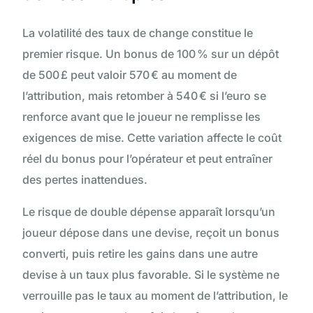
La volatilité des taux de change constitue le
premier risque. Un bonus de 100 % sur un dépôt
de 500 £ peut valoir 570 € au moment de
l’attribution, mais retomber à 540 € si l’euro se
renforce avant que le joueur ne remplisse les
exigences de mise. Cette variation affecte le coût
réel du bonus pour l’opérateur et peut entraîner
des pertes inattendues.
Le risque de double dépense apparaît lorsqu’un
joueur dépose dans une devise, reçoit un bonus
converti, puis retire les gains dans une autre
devise à un taux plus favorable. Si le système ne
verrouille pas le taux au moment de l’attribution, le