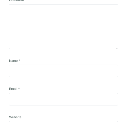
Comment
*
Name
*
Email
*
Website