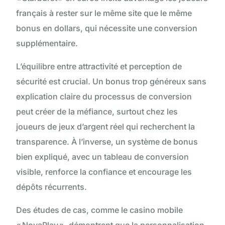
français à rester sur le même site que le même
bonus en dollars, qui nécessite une conversion
supplémentaire.
L’équilibre entre attractivité et perception de
sécurité est crucial. Un bonus trop généreux sans
explication claire du processus de conversion
peut créer de la méfiance, surtout chez les
joueurs de jeux d’argent réel qui recherchent la
transparence. À l’inverse, un système de bonus
bien expliqué, avec un tableau de conversion
visible, renforce la confiance et encourage les
dépôts récurrents.
Des études de cas, comme le casino mobile