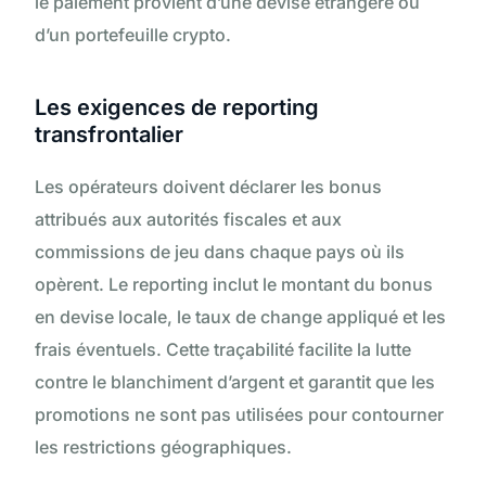
le paiement provient d’une devise étrangère ou
d’un portefeuille crypto.
Les exigences de reporting
transfrontalier
Les opérateurs doivent déclarer les bonus
attribués aux autorités fiscales et aux
commissions de jeu dans chaque pays où ils
opèrent. Le reporting inclut le montant du bonus
en devise locale, le taux de change appliqué et les
frais éventuels. Cette traçabilité facilite la lutte
contre le blanchiment d’argent et garantit que les
promotions ne sont pas utilisées pour contourner
les restrictions géographiques.