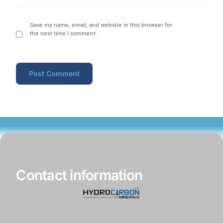
Save my name, email, and website in this browser for
the next time I comment.
Contact information