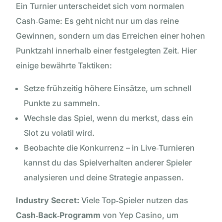
Ein Turnier unterscheidet sich vom normalen
Cash‑Game: Es geht nicht nur um das reine
Gewinnen, sondern um das Erreichen einer hohen
Punktzahl innerhalb einer festgelegten Zeit. Hier
einige bewährte Taktiken:
Setze frühzeitig höhere Einsätze, um schnell
Punkte zu sammeln.
Wechsle das Spiel, wenn du merkst, dass ein
Slot zu volatil wird.
Beobachte die Konkurrenz – in Live‑Turnieren
kannst du das Spielverhalten anderer Spieler
analysieren und deine Strategie anpassen.
Industry Secret:
Viele Top‑Spieler nutzen das
Cash‑Back‑Programm
von Yep Casino, um