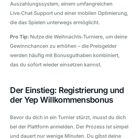
Auszahlungssystem, einem umfangreichen
Live‑Chat‑Support und einer mobilen Optimierung,
die das Spielen unterwegs ermöglicht.
Pro Tip:
Nutze die Weihnachts‑Turniere, um deine
Gewinnchancen zu erhöhen – die Preisgelder
werden häufig mit Bonusguthaben kombiniert,
das du sofort wieder einsetzen kannst.
Der Einstieg: Registrierung und
der Yep Willkommensbonus
Bevor du dich in ein Turnier stürzt, musst du dich
bei der Plattform anmelden. Der Prozess ist simpel
und dauert nur wenige Minuten. Du gibst deine