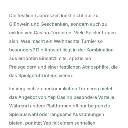
Die festliche Jahreszeit lockt nicht nur zu
Glühwein und Geschenken, sondern auch zu
exklusiven Casino‑Turnieren. Viele Spieler fragen
sich: Was macht ein Weihnachts‑Turnier so
besonders? Die Antwort liegt in der Kombination
aus erhöhten Einsatzlimits, speziellen
Preisgeldern und einer festlichen Atmosphäre, die
das Spielgefühl intensivieren.
Im Vergleich zu herkömmlichen Turnieren bietet
das Angebot von Yep Casino besondere Vorteile.
Während andere Plattformen oft nur begrenzte
Spielauswahl oder langsame Auszahlungen
bieten, punktet Yep mit einem schnellen