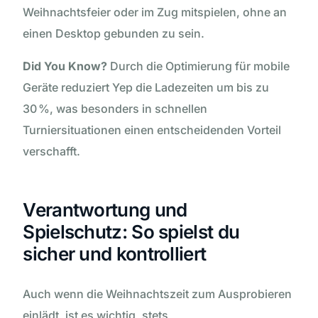
Weihnachtsfeier oder im Zug mitspielen, ohne an
einen Desktop gebunden zu sein.
Did You Know?
Durch die Optimierung für mobile
Geräte reduziert Yep die Ladezeiten um bis zu
30 %, was besonders in schnellen
Turniersituationen einen entscheidenden Vorteil
verschafft.
Verantwortung und
Spielschutz: So spielst du
sicher und kontrolliert
Auch wenn die Weihnachtszeit zum Ausprobieren
einlädt, ist es wichtig, stets