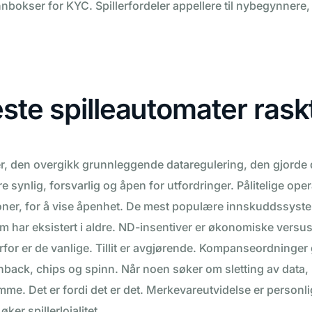
bokser for KYC. Spillerfordeler appellere til nybegynnere, 
este spilleautomater rask
er, den overgikk grunnleggende dataregulering, den gjorde d
 synlig, forsvarlig og åpen for utfordringer. Pålitelige ope
koner, for å vise åpenhet. De mest populære innskuddssystem
m har eksistert i aldre. ND-insentiver er økonomiske versus 
or er de vanlige. Tillit er avgjørende. Kompanseordninger gi
ack, chips og spinn. Når noen søker om sletting av data, 
mme. Det er fordi det er det. Merkevareutvidelse er personlig
øker spillerlojalitet.