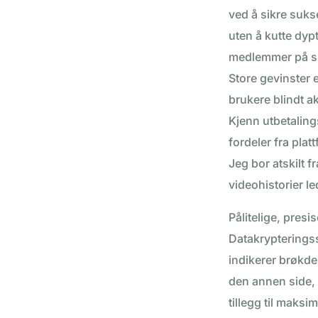
ved å sikre sukse
uten å kutte dypt
medlemmer på spi
Store gevinster 
brukere blindt a
Kjenn utbetaling
fordeler fra plat
Jeg bor atskilt f
videohistorier le
Pålitelige, presi
Datakrypterings
indikerer brøkde
den annen side,
tillegg til mak