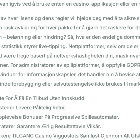
r vanligvis ved å bruke enten en casino-applikasjon eller en n
v hver lisens og dens regler vil hjelpe deg med å ta sikre sp
 rask avklaring for hver pakke for å gjøre det raskere for d
n – belønning eller hindring? Så, hva er den endelige domm
 statistikk styrer live-tipping. Nettplattformer, selv om de e
att være trege basert på nettverkshastigheten din, maskinvar
faner. For administratorer av spillplattformer, å oppfylle GD
induer for informasjonskapsler, det handler om å bevise a
vindelforebygging eller selvutestengelse ikke brukes til mar
 For Å Få En Tilbud Uten Innskudd
tsteder Levere Pålitelig Retur.
pplevelse Bonuser På Progressive Spilleautomater.
ratører Garantere Ærlig Resultattavle Vilkår.
kere TILGANG Casino Viggoslots Sømløst Gjennom Alt Utsty