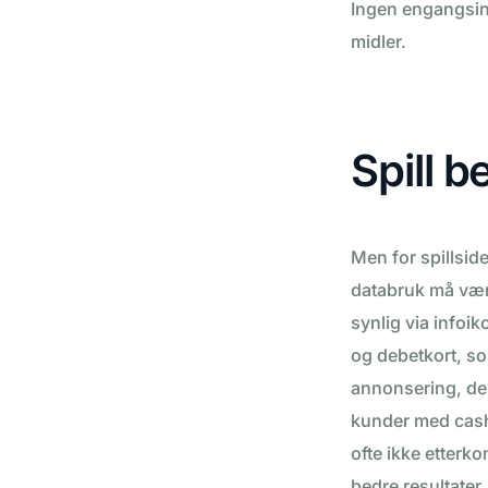
Ingen engangsinn
midler.
Spill b
Men for spillsid
databruk må være
synlig via infoi
og debetkort, so
annonsering, derf
kunder med cashb
ofte ikke etterko
bedre resultater, 