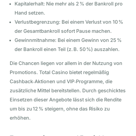
Kapitalerhalt: Nie mehr als 2 % der Bankroll pro
Hand setzen.
Verlustbegrenzung: Bei einem Verlust von 10 %
der Gesamtbankroll sofort Pause machen.
Gewinnmitnahme: Bei einem Gewinn von 25 %
der Bankroll einen Teil (z. B. 50 %) auszahlen.
Die Chancen liegen vor allem in der Nutzung von
Promotions. Total Casino bietet regelmäßig
Cashback‑Aktionen und VIP‑Programme, die
zusätzliche Mittel bereitstellen. Durch geschicktes
Einsetzen dieser Angebote lässt sich die Rendite
um bis zu 12 % steigern, ohne das Risiko zu
erhöhen.