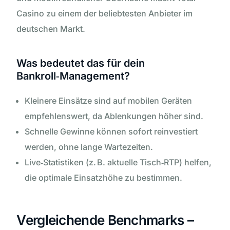
Casino zu einem der beliebtesten Anbieter im
deutschen Markt.
Was bedeutet das für dein
Bankroll‑Management?
Kleinere Einsätze sind auf mobilen Geräten
empfehlenswert, da Ablenkungen höher sind.
Schnelle Gewinne können sofort reinvestiert
werden, ohne lange Wartezeiten.
Live‑Statistiken (z. B. aktuelle Tisch‑RTP) helfen,
die optimale Einsatzhöhe zu bestimmen.
Vergleichende Benchmarks –