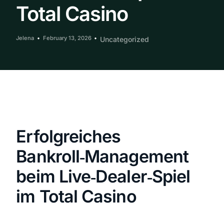
Total Casino
Jelena
February 13, 2026
Uncategorized
Erfolgreiches
Bankroll‑Management
beim Live‑Dealer‑Spiel
im Total Casino