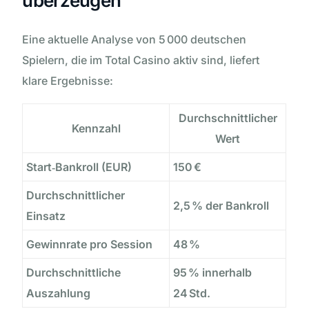
überzeugen
Eine aktuelle Analyse von 5 000 deutschen
Spielern, die im Total Casino aktiv sind, liefert
klare Ergebnisse:
Durchschnittlicher
Kennzahl
Wert
Start‑Bankroll (EUR)
150 €
Durchschnittlicher
2,5 % der Bankroll
Einsatz
Gewinnrate pro Session
48 %
Durchschnittliche
95 % innerhalb
Auszahlung
24 Std.