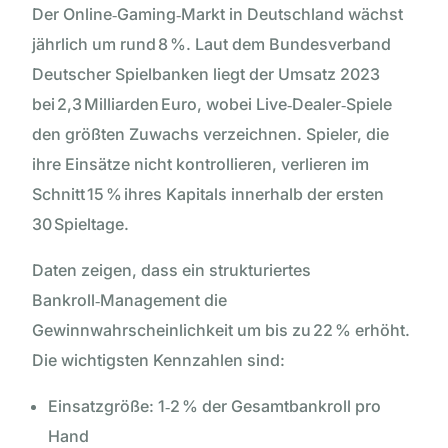
Der Online‑Gaming‑Markt in Deutschland wächst
jährlich um rund 8 %. Laut dem Bundesverband
Deutscher Spielbanken liegt der Umsatz 2023
bei 2,3 Milliarden Euro, wobei Live‑Dealer‑Spiele
den größten Zuwachs verzeichnen. Spieler, die
ihre Einsätze nicht kontrollieren, verlieren im
Schnitt 15 % ihres Kapitals innerhalb der ersten
30 Spieltage.
Daten zeigen, dass ein strukturiertes
Bankroll‑Management die
Gewinnwahrscheinlichkeit um bis zu 22 % erhöht.
Die wichtigsten Kennzahlen sind:
Einsatzgröße: 1‑2 % der Gesamtbankroll pro
Hand