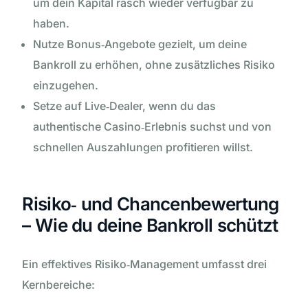
um dein Kapital rasch wieder verfügbar zu
haben.
Nutze Bonus‑Angebote gezielt, um deine
Bankroll zu erhöhen, ohne zusätzliches Risiko
einzugehen.
Setze auf Live‑Dealer, wenn du das
authentische Casino‑Erlebnis suchst und von
schnellen Auszahlungen profitieren willst.
Risiko‑ und Chancenbewertung
– Wie du deine Bankroll schützt
Ein effektives Risiko‑Management umfasst drei
Kernbereiche: