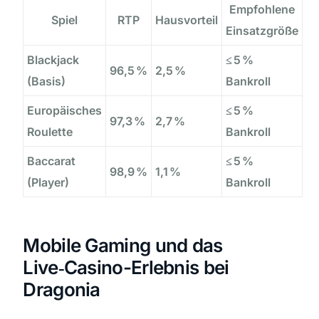
Empfohlene
Spiel
RTP
Hausvorteil
Einsatzgröße
Blackjack
≤ 5 %
96,5 %
2,5 %
(Basis)
Bankroll
Europäisches
≤ 5 %
97,3 %
2,7 %
Roulette
Bankroll
Baccarat
≤ 5 %
98,9 %
1,1 %
(Player)
Bankroll
Mobile Gaming und das
Live‑Casino-Erlebnis bei
Dragonia