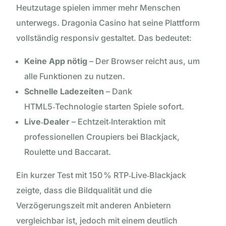
Heutzutage spielen immer mehr Menschen
unterwegs. Dragonia Casino hat seine Plattform
vollständig responsiv gestaltet. Das bedeutet:
Keine App nötig
– Der Browser reicht aus, um
alle Funktionen zu nutzen.
Schnelle Ladezeiten
– Dank
HTML5‑Technologie starten Spiele sofort.
Live‑Dealer
– Echtzeit‑Interaktion mit
professionellen Croupiers bei Blackjack,
Roulette und Baccarat.
Ein kurzer Test mit 150 % RTP‑Live‑Blackjack
zeigte, dass die Bildqualität und die
Verzögerungszeit mit anderen Anbietern
vergleichbar ist, jedoch mit einem deutlich