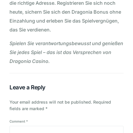
die richtige Adresse. Registrieren Sie sich noch
heute, sichern Sie sich den Dragonia Bonus ohne
Einzahlung und erleben Sie das Spielvergnügen,
das Sie verdienen.
Spielen Sie verantwortungsbewusst und genießen
Sie jedes Spiel – das ist das Versprechen von
Dragonia Casino.
Leave a Reply
Your email address will not be published.
Required
fields are marked
*
Comment
*