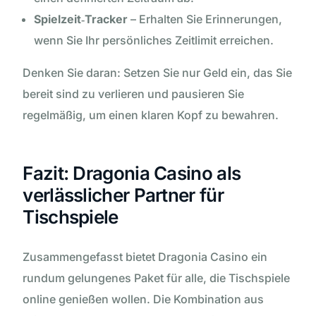
Spielzeit‑Tracker
– Erhalten Sie Erinnerungen,
wenn Sie Ihr persönliches Zeitlimit erreichen.
Denken Sie daran: Setzen Sie nur Geld ein, das Sie
bereit sind zu verlieren und pausieren Sie
regelmäßig, um einen klaren Kopf zu bewahren.
Fazit: Dragonia Casino als
verlässlicher Partner für
Tischspiele
Zusammengefasst bietet Dragonia Casino ein
rundum gelungenes Paket für alle, die Tischspiele
online genießen wollen. Die Kombination aus