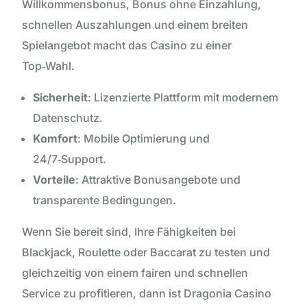
Willkommensbonus, Bonus ohne Einzahlung,
schnellen Auszahlungen und einem breiten
Spielangebot macht das Casino zu einer
Top‑Wahl.
Sicherheit
: Lizenzierte Plattform mit modernem
Datenschutz.
Komfort
: Mobile Optimierung und
24/7‑Support.
Vorteile
: Attraktive Bonusangebote und
transparente Bedingungen.
Wenn Sie bereit sind, Ihre Fähigkeiten bei
Blackjack, Roulette oder Baccarat zu testen und
gleichzeitig von einem fairen und schnellen
Service zu profitieren, dann ist Dragonia Casino