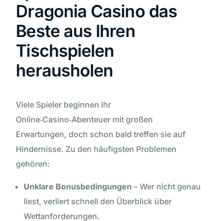
Dragonia Casino das
Beste aus Ihren
Tischspielen
herausholen
Viele Spieler beginnen ihr
Online‑Casino‑Abenteuer mit großen
Erwartungen, doch schon bald treffen sie auf
Hindernisse. Zu den häufigsten Problemen
gehören:
Unklare Bonusbedingungen
– Wer nicht genau
liest, verliert schnell den Überblick über
Wettanforderungen.