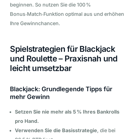
beginnen. So nutzen Sie die 100 %
Bonus‑Match‑Funktion optimal aus und erhöhen
Ihre Gewinnchancen.
Spielstrategien für Blackjack
und Roulette – Praxisnah und
leicht umsetzbar
Blackjack: Grundlegende Tipps für
mehr Gewinn
Setzen Sie nie mehr als 5 % Ihres Bankrolls
pro Hand.
Verwenden Sie die Basisstrategie
, die bei