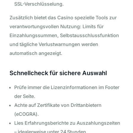
SSL-Verschlüsselung.
Zusätzlich bietet das Casino spezielle Tools zur
verantwortungsvollen Nutzung: Limits für
Einzahlungssummen, Selbstausschlussfunktion
und tägliche Verlustwarnungen werden
automatisch angezeigt.
Schnellcheck für sichere Auswahl
Prüfe immer die Lizenzinformationen im Footer
der Seite.
Achte auf Zertifikate von Drittanbietern
(eCOGRA).
Lies Erfahrungsberichte zu Auszahlungszeiten
– idealerweise unter 24 Stunden.