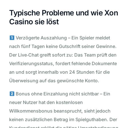
Typische Probleme und wie Xon
Casino sie löst
Verzögerte Auszahlung – Ein Spieler meldet
nach fünf Tagen keine Gutschrift seiner Gewinne.
Der Live‑Chat greift sofort zu: Das Team prüft den
Verifizierungsstatus, fordert fehlende Dokumente
an und sorgt innerhalb von 24 Stunden für die
Überweisung auf das gewünschte Konto.
Bonus ohne Einzahlung nicht sichtbar – Ein
neuer Nutzer hat den kostenlosen
Willkommensbonus beansprucht, sieht jedoch
keinen zusätzlichen Betrag im Spielguthaben. Der