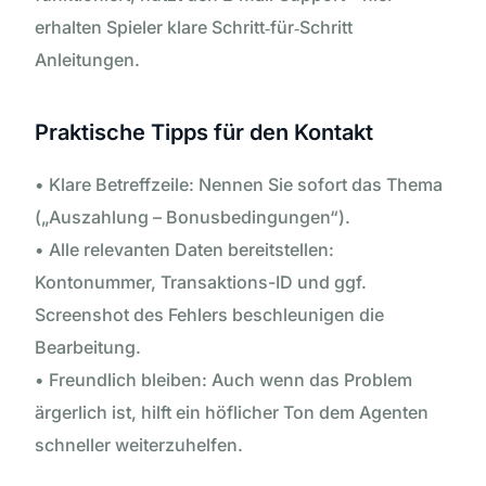
erhalten Spieler klare Schritt‑für‑Schritt
Anleitungen.
Praktische Tipps für den Kontakt
• Klare Betreffzeile: Nennen Sie sofort das Thema
(„Auszahlung – Bonusbedingungen“).
• Alle relevanten Daten bereitstellen:
Kontonummer, Transaktions-ID und ggf.
Screenshot des Fehlers beschleunigen die
Bearbeitung.
• Freundlich bleiben: Auch wenn das Problem
ärgerlich ist, hilft ein höflicher Ton dem Agenten
schneller weiterzuhelfen.