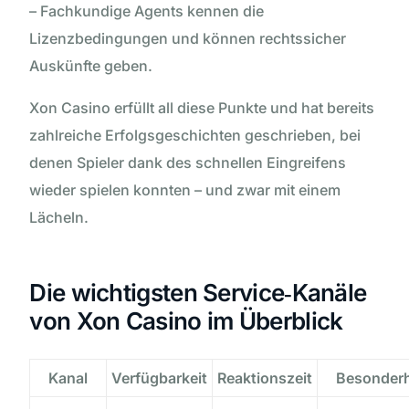
– Fachkundige Agents kennen die
Lizenzbedingungen und können rechtssicher
Auskünfte geben.
Xon Casino erfüllt all diese Punkte und hat bereits
zahlreiche Erfolgsgeschichten geschrieben, bei
denen Spieler dank des schnellen Eingreifens
wieder spielen konnten – und zwar mit einem
Lächeln.
Die wichtigsten Service‑Kanäle
von Xon Casino im Überblick
Kanal
Verfügbarkeit
Reaktionszeit
Besonderh