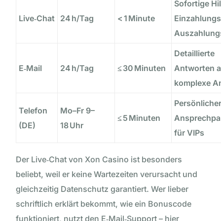
Sofortige Hil
Live‑Chat
24 h/Tag
< 1 Minute
Einzahlungs
Auszahlung
Detaillierte
E‑Mail
24 h/Tag
≤ 30 Minuten
Antworten a
komplexe A
Persönliche
Telefon
Mo–Fr 9–
≤ 5 Minuten
Ansprechpa
(DE)
18 Uhr
für VIPs
Der Live‑Chat von Xon Casino ist besonders
beliebt, weil er keine Wartezeiten verursacht und
gleichzeitig Datenschutz garantiert. Wer lieber
schriftlich erklärt bekommt, wie ein Bonuscode
funktioniert, nutzt den E‑Mail‑Support – hier