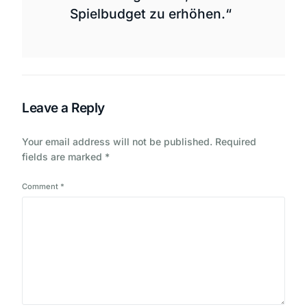
Spielbudget zu erhöhen.“
Leave a Reply
Your email address will not be published.
Required
fields are marked
*
Comment
*