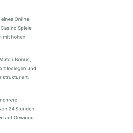
 eines Online
 Casino Spiele
en mit hohen
n Match‑Bonus,
ort loslegen und
 strukturiert:
 mehrere
 von 24 Stunden
ten auf Gewinne