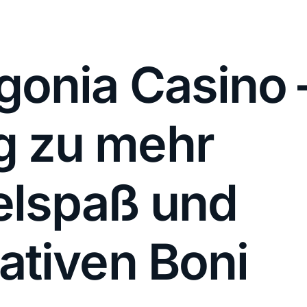
gonia Casino –
 zu mehr
elspaß und
rativen Boni