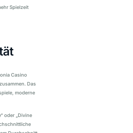
ehr Spielzeit
tät
gonia Casino
O zusammen. Das
hspiele, moderne
“ oder „Divine
chschnittliche
 dem Durchschnitt