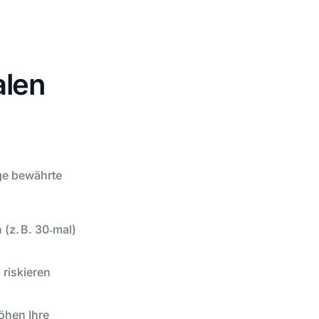
alen
ge bewährte
 (z. B. 30‑mal)
 riskieren
höhen Ihre