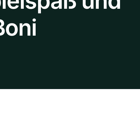
ielspaß und
Boni