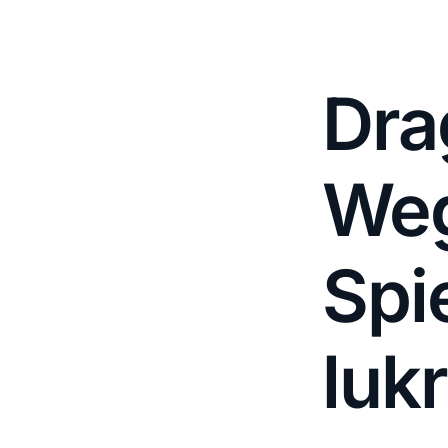
Dra
Weg
Spi
luk