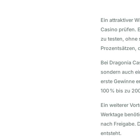
Ein attraktiver 
Casino prüfen. E
zu testen, ohne 
Prozentsätzen, d
Bei Dragonia Ca
sondern auch ei
erste Gewinne erz
100 % bis zu 200
Ein weiterer Vor
Werktage benöti
nach Freigabe. D
entsteht.