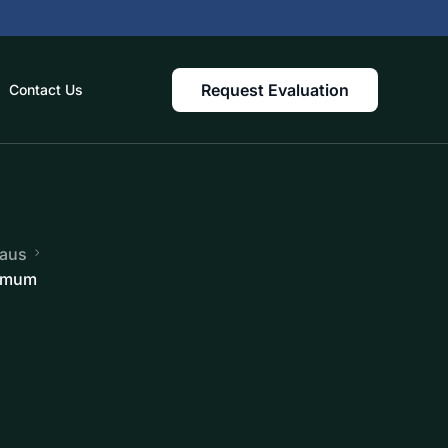
Request Evaluation
Contact Us
raus
ximum