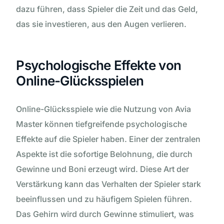
dazu führen, dass Spieler die Zeit und das Geld,
das sie investieren, aus den Augen verlieren.
Psychologische Effekte von
Online-Glücksspielen
Online-Glücksspiele wie die Nutzung von Avia
Master können tiefgreifende psychologische
Effekte auf die Spieler haben. Einer der zentralen
Aspekte ist die sofortige Belohnung, die durch
Gewinne und Boni erzeugt wird. Diese Art der
Verstärkung kann das Verhalten der Spieler stark
beeinflussen und zu häufigem Spielen führen.
Das Gehirn wird durch Gewinne stimuliert, was