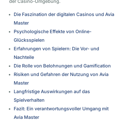
der Casino-Umgebung.
Die Faszination der digitalen Casinos und Avia
Master
Psychologische Effekte von Online-
Glücksspielen
Erfahrungen von Spielern: Die Vor- und
Nachteile
Die Rolle von Belohnungen und Gamification
Risiken und Gefahren der Nutzung von Avia
Master
Langfristige Auswirkungen auf das
Spielverhalten
Fazit: Ein verantwortungsvoller Umgang mit
Avia Master