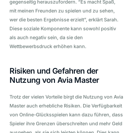
gegenseitig herauszufordern. “Es macht Spaß,
mit meinen Freunden zu spielen und zu sehen,
wer die besten Ergebnisse erzielt”, erklärt Sarah.
Diese soziale Komponente kann sowohl positiv
als auch negativ sein, da sie den
Wettbewerbsdruck erhöhen kann.
Risiken und Gefahren der
Nutzung von Avia Master
Trotz der vielen Vorteile birgt die Nutzung von Avia
Master auch erhebliche Risiken. Die Verfügbarkeit
von Online-Glücksspielen kann dazu führen, dass
Spieler ihre Grenzen überschreiten und mehr Geld
ausgeben, als sie sich leisten können. Dies kann