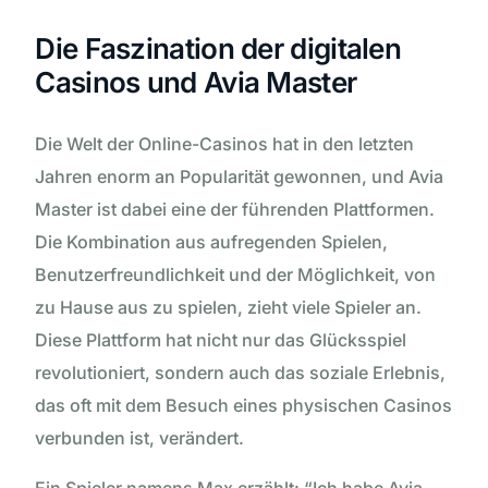
Die Faszination der digitalen
Casinos und Avia Master
Die Welt der Online-Casinos hat in den letzten
Jahren enorm an Popularität gewonnen, und Avia
Master ist dabei eine der führenden Plattformen.
Die Kombination aus aufregenden Spielen,
Benutzerfreundlichkeit und der Möglichkeit, von
zu Hause aus zu spielen, zieht viele Spieler an.
Diese Plattform hat nicht nur das Glücksspiel
revolutioniert, sondern auch das soziale Erlebnis,
das oft mit dem Besuch eines physischen Casinos
verbunden ist, verändert.