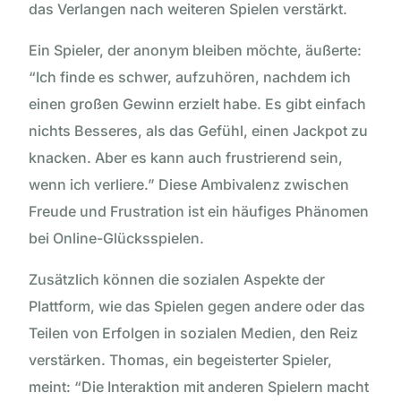
das Verlangen nach weiteren Spielen verstärkt.
Ein Spieler, der anonym bleiben möchte, äußerte:
“Ich finde es schwer, aufzuhören, nachdem ich
einen großen Gewinn erzielt habe. Es gibt einfach
nichts Besseres, als das Gefühl, einen Jackpot zu
knacken. Aber es kann auch frustrierend sein,
wenn ich verliere.” Diese Ambivalenz zwischen
Freude und Frustration ist ein häufiges Phänomen
bei Online-Glücksspielen.
Zusätzlich können die sozialen Aspekte der
Plattform, wie das Spielen gegen andere oder das
Teilen von Erfolgen in sozialen Medien, den Reiz
verstärken. Thomas, ein begeisterter Spieler,
meint: “Die Interaktion mit anderen Spielern macht