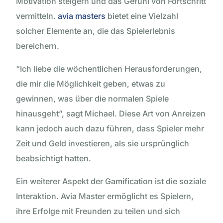
Motivation steigern und das Gefühl von Fortschritt
vermitteln.
avia masters
bietet eine Vielzahl
solcher Elemente an, die das Spielerlebnis
bereichern.
“Ich liebe die wöchentlichen Herausforderungen,
die mir die Möglichkeit geben, etwas zu
gewinnen, was über die normalen Spiele
hinausgeht”, sagt Michael. Diese Art von Anreizen
kann jedoch auch dazu führen, dass Spieler mehr
Zeit und Geld investieren, als sie ursprünglich
beabsichtigt hatten.
Ein weiterer Aspekt der Gamification ist die soziale
Interaktion. Avia Master ermöglicht es Spielern,
ihre Erfolge mit Freunden zu teilen und sich