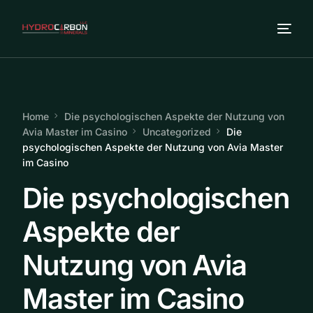
Home
Die psychologischen Aspekte der Nutzung von
Avia Master im Casino
Uncategorized
Die
psychologischen Aspekte der Nutzung von Avia Master
im Casino
Die psychologischen
Aspekte der
Nutzung von Avia
Master im Casino