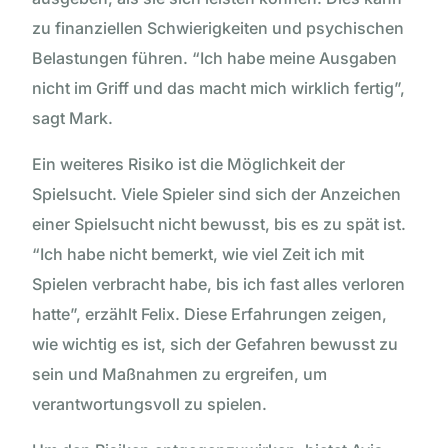
zu finanziellen Schwierigkeiten und psychischen
Belastungen führen. “Ich habe meine Ausgaben
nicht im Griff und das macht mich wirklich fertig”,
sagt Mark.
Ein weiteres Risiko ist die Möglichkeit der
Spielsucht. Viele Spieler sind sich der Anzeichen
einer Spielsucht nicht bewusst, bis es zu spät ist.
“Ich habe nicht bemerkt, wie viel Zeit ich mit
Spielen verbracht habe, bis ich fast alles verloren
hatte”, erzählt Felix. Diese Erfahrungen zeigen,
wie wichtig es ist, sich der Gefahren bewusst zu
sein und Maßnahmen zu ergreifen, um
verantwortungsvoll zu spielen.