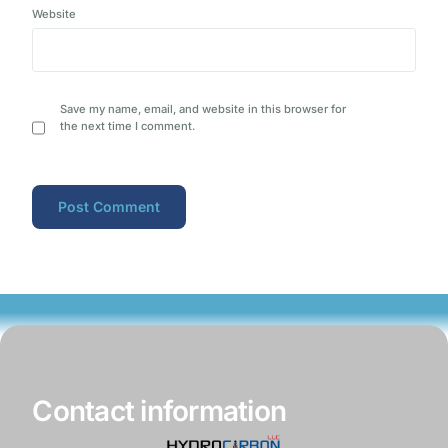
Website
Save my name, email, and website in this browser for
the next time I comment.
Contact information