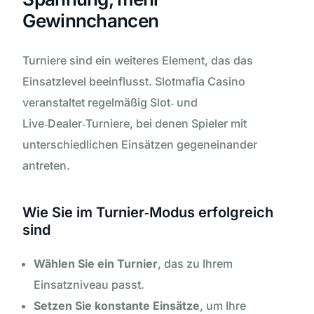
Gewinnchancen
Turniere sind ein weiteres Element, das das
Einsatzlevel beeinflusst. Slotmafia Casino
veranstaltet regelmäßig Slot‑ und
Live‑Dealer‑Turniere, bei denen Spieler mit
unterschiedlichen Einsätzen gegeneinander
antreten.
Wie Sie im Turnier‑Modus erfolgreich
sind
Wählen Sie ein Turnier
, das zu Ihrem
Einsatzniveau passt.
Setzen Sie konstante Einsätze
, um Ihre