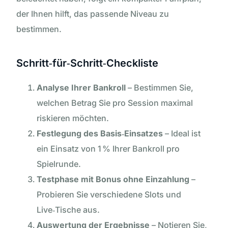
der Ihnen hilft, das passende Niveau zu
bestimmen.
Schritt‑für‑Schritt‑Checkliste
Analyse Ihrer Bankroll
– Bestimmen Sie,
welchen Betrag Sie pro Session maximal
riskieren möchten.
Festlegung des Basis‑Einsatzes
– Ideal ist
ein Einsatz von 1 % Ihrer Bankroll pro
Spielrunde.
Testphase mit Bonus ohne Einzahlung
–
Probieren Sie verschiedene Slots und
Live‑Tische aus.
Auswertung der Ergebnisse
– Notieren Sie,