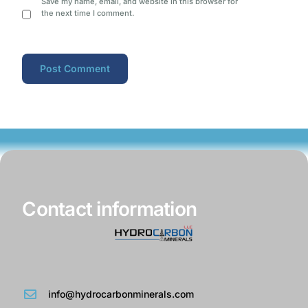
Save my name, email, and website in this browser for
the next time I comment.
Contact information
info@hydrocarbonminerals.com