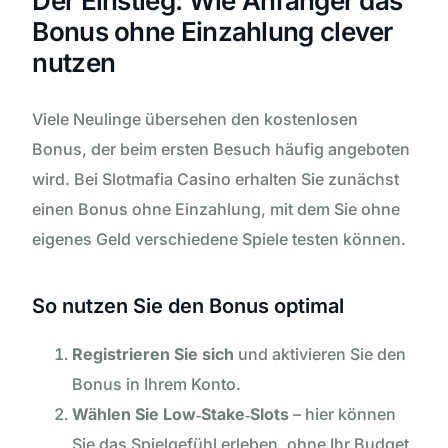
Der Einstieg: Wie Anfänger das
Bonus ohne Einzahlung clever
nutzen
Viele Neulinge übersehen den kostenlosen
Bonus, der beim ersten Besuch häufig angeboten
wird. Bei Slotmafia Casino erhalten Sie zunächst
einen Bonus ohne Einzahlung, mit dem Sie ohne
eigenes Geld verschiedene Spiele testen können.
So nutzen Sie den Bonus optimal
Registrieren Sie sich
und aktivieren Sie den
Bonus in Ihrem Konto.
Wählen Sie Low‑Stake‑Slots
– hier können
Sie das Spielgefühl erleben, ohne Ihr Budget