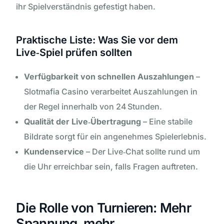
ihr Spielverständnis gefestigt haben.
Praktische Liste: Was Sie vor dem
Live‑Spiel prüfen sollten
Verfügbarkeit von schnellen Auszahlungen
–
Slotmafia Casino verarbeitet Auszahlungen in
der Regel innerhalb von 24 Stunden.
Qualität der Live‑Übertragung
– Eine stabile
Bildrate sorgt für ein angenehmes Spielerlebnis.
Kundenservice
– Der Live‑Chat sollte rund um
die Uhr erreichbar sein, falls Fragen auftreten.
Die Rolle von Turnieren: Mehr
Spannung, mehr