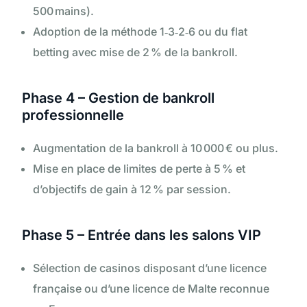
500 mains).
Adoption de la méthode 1‑3‑2‑6 ou du flat
betting avec mise de 2 % de la bankroll.
Phase 4 – Gestion de bankroll
professionnelle
Augmentation de la bankroll à 10 000 € ou plus.
Mise en place de limites de perte à 5 % et
d’objectifs de gain à 12 % par session.
Phase 5 – Entrée dans les salons VIP
Sélection de casinos disposant d’une licence
française ou d’une licence de Malte reconnue