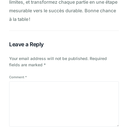
limites, et transformez chaque partie en une étape
mesurable vers le succès durable. Bonne chance
à la table !
Leave a Reply
Your email address will not be published.
Required
fields are marked
*
Comment
*