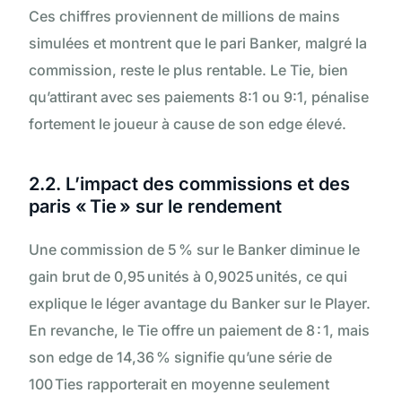
Ces chiffres proviennent de millions de mains
simulées et montrent que le pari Banker, malgré la
commission, reste le plus rentable. Le Tie, bien
qu’attirant avec ses paiements 8:1 ou 9:1, pénalise
fortement le joueur à cause de son edge élevé.
2.2. L’impact des commissions et des
paris « Tie » sur le rendement
Une commission de 5 % sur le Banker diminue le
gain brut de 0,95 unités à 0,9025 unités, ce qui
explique le léger avantage du Banker sur le Player.
En revanche, le Tie offre un paiement de 8 : 1, mais
son edge de 14,36 % signifie qu’une série de
100 Ties rapporterait en moyenne seulement