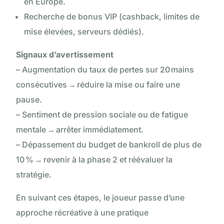
en Europe.
Recherche de bonus VIP (cashback, limites de
mise élevées, serveurs dédiés).
Signaux d’avertissement
– Augmentation du taux de pertes sur 20 mains
consécutives → réduire la mise ou faire une
pause.
– Sentiment de pression sociale ou de fatigue
mentale → arrêter immédiatement.
– Dépassement du budget de bankroll de plus de
10 % → revenir à la phase 2 et réévaluer la
stratégie.
En suivant ces étapes, le joueur passe d’une
approche récréative à une pratique