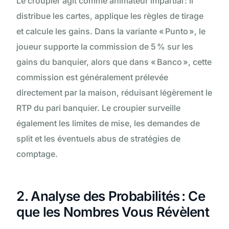
Le croupier agit comme animateur impartial : il
distribue les cartes, applique les règles de tirage
et calcule les gains. Dans la variante « Punto », le
joueur supporte la commission de 5 % sur les
gains du banquier, alors que dans « Banco », cette
commission est généralement prélevée
directement par la maison, réduisant légèrement le
RTP du pari banquier. Le croupier surveille
également les limites de mise, les demandes de
split et les éventuels abus de stratégies de
comptage.
2. Analyse des Probabilités : Ce
que les Nombres Vous Révèlent