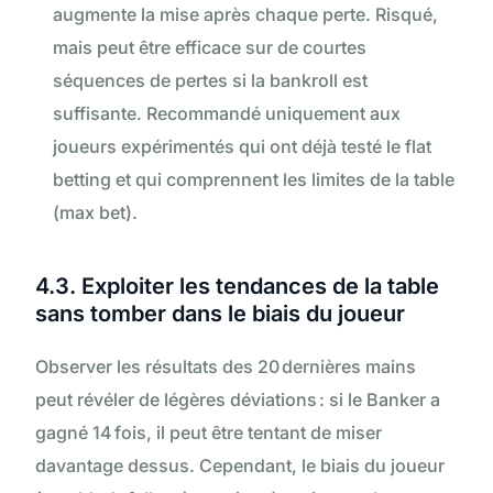
augmente la mise après chaque perte. Risqué,
mais peut être efficace sur de courtes
séquences de pertes si la bankroll est
suffisante. Recommandé uniquement aux
joueurs expérimentés qui ont déjà testé le flat
betting et qui comprennent les limites de la table
(max bet).
4.3. Exploiter les tendances de la table
sans tomber dans le biais du joueur
Observer les résultats des 20 dernières mains
peut révéler de légères déviations : si le Banker a
gagné 14 fois, il peut être tentant de miser
davantage dessus. Cependant, le biais du joueur