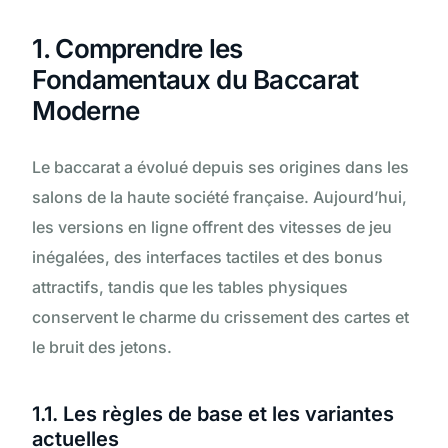
1. Comprendre les
Fondamentaux du Baccarat
Moderne
Le baccarat a évolué depuis ses origines dans les
salons de la haute société française. Aujourd’hui,
les versions en ligne offrent des vitesses de jeu
inégalées, des interfaces tactiles et des bonus
attractifs, tandis que les tables physiques
conservent le charme du crissement des cartes et
le bruit des jetons.
1.1. Les règles de base et les variantes
actuelles