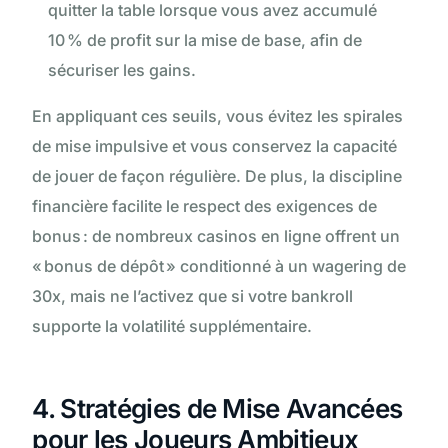
quitter la table lorsque vous avez accumulé
10 % de profit sur la mise de base, afin de
sécuriser les gains.
En appliquant ces seuils, vous évitez les spirales
de mise impulsive et vous conservez la capacité
de jouer de façon régulière. De plus, la discipline
financière facilite le respect des exigences de
bonus : de nombreux casinos en ligne offrent un
« bonus de dépôt » conditionné à un wagering de
30x, mais ne l’activez que si votre bankroll
supporte la volatilité supplémentaire.
4. Stratégies de Mise Avancées
pour les Joueurs Ambitieux