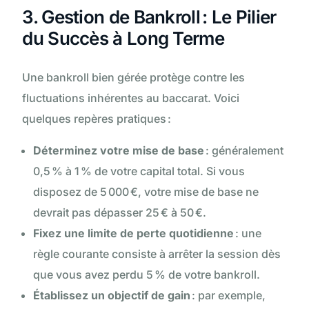
3. Gestion de Bankroll : Le Pilier
du Succès à Long Terme
Une bankroll bien gérée protège contre les
fluctuations inhérentes au baccarat. Voici
quelques repères pratiques :
Déterminez votre mise de base
: généralement
0,5 % à 1 % de votre capital total. Si vous
disposez de 5 000 €, votre mise de base ne
devrait pas dépasser 25 € à 50 €.
Fixez une limite de perte quotidienne
: une
règle courante consiste à arrêter la session dès
que vous avez perdu 5 % de votre bankroll.
Établissez un objectif de gain
: par exemple,