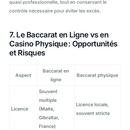
quasi‑professionnelle, tout en conservant le
contrôle nécessaire pour éviter les excès.
7. Le Baccarat en Ligne vs en
Casino Physique : Opportunités
et Risques
Baccarat en
Aspect
Baccarat physique
ligne
Souvent
multiple
Licence locale,
Licence
(Malte,
souvent stricte
Gibraltar,
France)