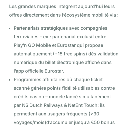
Les grandes marques intègrent aujourd’hui leurs
offres directement dans l’écosystème mobilité via :
Partenariats stratégiques avec compagnies
ferroviaires – ex.: partenariat exclusif entre
Play’n GO Mobile et Eurostar qui propose
automatiquement (+15 free spins) dès validation
numérique du billet électronique affiché dans
l’app officielle Eurostar.
Programmes affinitaires où chaque ticket
scanné génère points fidélité utilisables contre
crédits casino – modèle lancé simultanément
par NS Dutch Railways & NetEnt Touch; ils
permettent aux usagers fréquents (>30
voyages/mois)d’accumuler jusqu’à €50 bonus