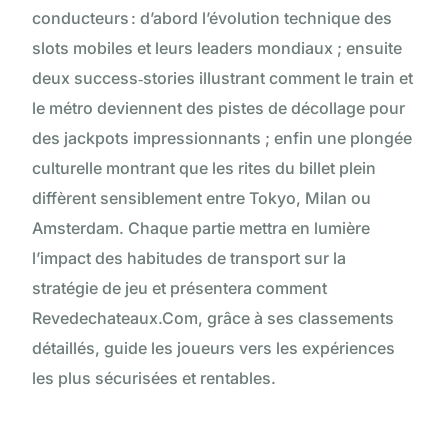
conducteurs : d’abord l’évolution technique des
slots mobiles et leurs leaders mondiaux ; ensuite
deux success‑stories illustrant comment le train et
le métro deviennent des pistes de décollage pour
des jackpots impressionnants ; enfin une plongée
culturelle montrant que les rites du billet plein
diffèrent sensiblement entre Tokyo, Milan ou
Amsterdam. Chaque partie mettra en lumière
l’impact des habitudes de transport sur la
stratégie de jeu et présentera comment
Revedechateaux.Com, grâce à ses classements
détaillés, guide les joueurs vers les expériences
les plus sécurisées et rentables.