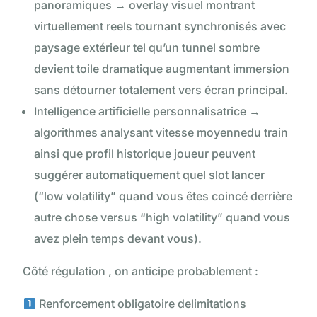
panoramiques → overlay visuel montrant
virtuellement reels tournant synchronisés avec
paysage extérieur tel qu’un tunnel sombre
devient toile dramatique augmentant immersion
sans détourner totalement vers écran principal.
Intelligence artificielle personnalisatrice →
algorithmes analysant vitesse moyennedu train
ainsi que profil historique joueur peuvent
suggérer automatiquement quel slot lancer
(“low volatility” quand vous êtes coincé derrière
autre chose versus “high volatility” quand vous
avez plein temps devant vous).
Côté régulation , on anticipe probablement :
Renforcement obligatoire delimitations