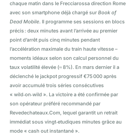
chaque matin dans le Frecciarossa direction Rome
avec son smartphone déjà chargé sur
Book of
Dead Mobile
. Il programme ses sessions en blocs
précis : deux minutes avant l’arrivée au premier
point d’arrêt puis cinq minutes pendant
l’accélération maximale du train haute vitesse –
moments idéaux selon son calcul personnel du
taux volatilité élevée (≈ 8%). En mars dernier il a
déclenché le jackpot progressif €75 000 après
avoir accumulé trois séries consécutives
« wild‑on‑wild ». La victoire a été confirmée par
son opérateur préféré recommandé par
Revedechateaux.Com, lequel garantit un retrait
immédiat sous vingt‑etudiques minutes grâce au
mode « cash out instantané ».