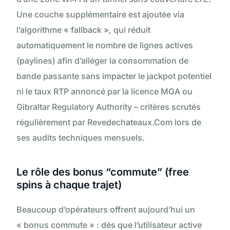
Une couche supplémentaire est ajoutée via
l’algorithme « fallback », qui réduit
automatiquement le nombre de lignes actives
(paylines) afin d’alléger la consommation de
bande passante sans impacter le jackpot potentiel
ni le taux RTP annoncé par la licence MGA ou
Gibraltar Regulatory Authority – critères scrutés
régulièrement par Revedechateaux.Com lors de
ses audits techniques mensuels.
Le rôle des bonus “commute” (free
spins à chaque trajet)
Beaucoup d’opérateurs offrent aujourd’hui un
« bonus commute » : dès que l’utilisateur active