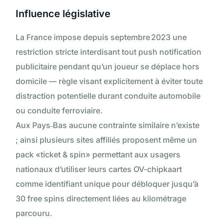
Influence législative
La France impose depuis septembre 2023 une
restriction stricte interdisant tout push notification
publicitaire pendant qu’un joueur se déplace hors
domicile — règle visant explicitement à éviter toute
distraction potentielle durant conduite automobile
ou conduite ferroviaire.
Aux Pays‑Bas aucune contrainte similaire n’existe
; ainsi plusieurs sites affiliés proposent même un
pack «ticket & spin» permettant aux usagers
nationaux d’utiliser leurs cartes OV-chipkaart
comme identifiant unique pour débloquer jusqu’à
30 free spins directement liées au kilométrage
parcouru.