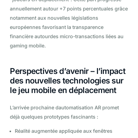
annuellement autour +7 points percentuales grâce
notamment aux nouvelles législations
européennes favorisant la transparence
financière autourdes micro-transactions liées au
gaming mobile.
Perspectives d’avenir – l’impact
des nouvelles technologies sur
le jeu mobile en déplacement
L’arrivée prochaine dautomatisation AR promet
déjà quelques prototypes fascinants :
Réalité augmentée appliquée aux fenêtres