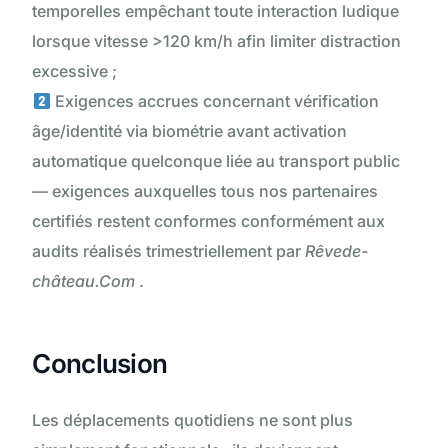
temporelles empêchant toute interaction ludique
lorsque vitesse >120 km/h afin limiter distraction
excessive ;
Exigences accrues concernant vérification
âge/identité via biométrie avant activation
automatique quelconque liée au transport public
— exigences auxquelles tous nos partenaires
certifiés restent conformes conformément aux
audits réalisés trimestriellement par
Rêve­de­
château​.Com
.
Conclusion
Les déplacements quotidiens ne sont plus