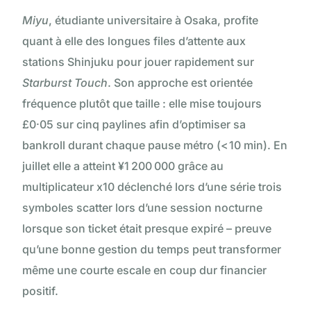
Miyu
, étudiante universitaire à Osaka, profite
quant à elle des longues files d’attente aux
stations Shinjuku pour jouer rapidement sur
Starburst Touch
. Son approche est orientée
fréquence plutôt que taille : elle mise toujours
£0·05 sur cinq paylines afin d’optimiser sa
bankroll durant chaque pause métro (< 10 min). En
juillet elle a atteint ¥1 200 000 grâce au
multiplicateur x10 déclenché lors d’une série trois
symboles scatter lors d’une session nocturne
lorsque son ticket était presque expiré – preuve
qu’une bonne gestion du temps peut transformer
même une courte escale en coup dur financier
positif.