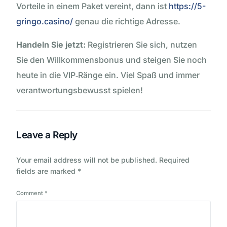
Vorteile in einem Paket vereint, dann ist
https://5-
gringo.casino/
genau die richtige Adresse.
Handeln Sie jetzt:
Registrieren Sie sich, nutzen
Sie den Willkommensbonus und steigen Sie noch
heute in die VIP‑Ränge ein. Viel Spaß und immer
verantwortungsbewusst spielen!
Leave a Reply
Your email address will not be published.
Required
fields are marked
*
Comment
*