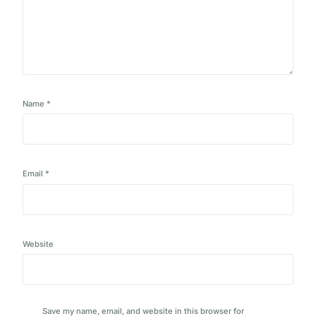
Name
*
Email
*
Website
Save my name, email, and website in this browser for