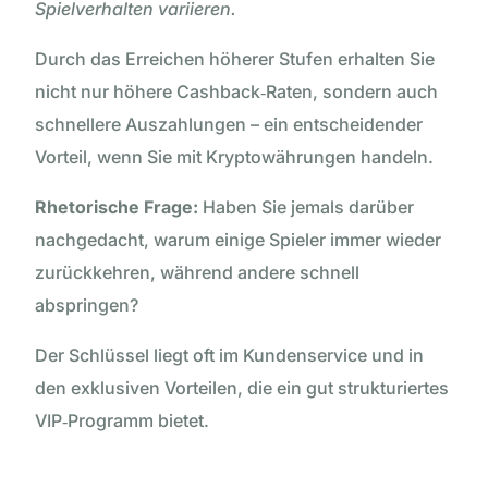
Spielverhalten variieren.
Durch das Erreichen höherer Stufen erhalten Sie
nicht nur höhere Cashback‑Raten, sondern auch
schnellere Auszahlungen – ein entscheidender
Vorteil, wenn Sie mit Kryptowährungen handeln.
Rhetorische Frage:
Haben Sie jemals darüber
nachgedacht, warum einige Spieler immer wieder
zurückkehren, während andere schnell
abspringen?
Der Schlüssel liegt oft im Kundenservice und in
den exklusiven Vorteilen, die ein gut strukturiertes
VIP‑Programm bietet.