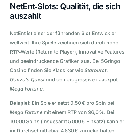
NetEnt‑Slots: Qualität, die sich
auszahlt
NetEnt ist einer der führenden Slot‑Entwickler
weltweit. Ihre Spiele zeichnen sich durch hohe
RTP‑Werte (Return to Player), innovative Features
und beeindruckende Grafiken aus. Bei 5Gringo
Casino finden Sie Klassiker wie
Starburst
,
Gonzo’s Quest
und den progressiven Jackpot
Mega Fortune
.
Beispiel:
Ein Spieler setzt 0,50 € pro Spin bei
Mega Fortune
mit einem RTP von 96,6 %. Bei
10 000 Spins (insgesamt 5 000 € Einsatz) kann er
im Durchschnitt etwa 4 830 € zurückerhalten –