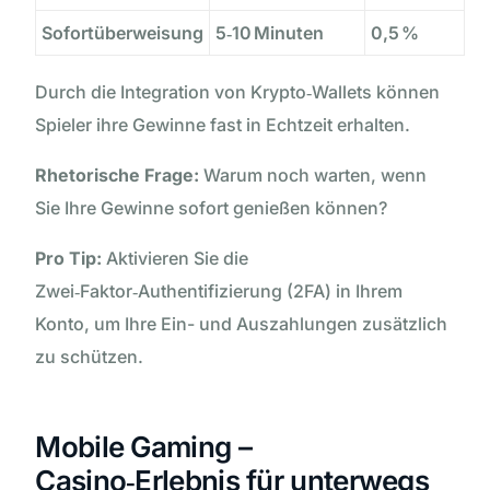
Sofortüberweisung
5‑10 Minuten
0,5 %
Durch die Integration von Krypto‑Wallets können
Spieler ihre Gewinne fast in Echtzeit erhalten.
Rhetorische Frage:
Warum noch warten, wenn
Sie Ihre Gewinne sofort genießen können?
Pro Tip:
Aktivieren Sie die
Zwei‑Faktor‑Authentifizierung (2FA) in Ihrem
Konto, um Ihre Ein- und Auszahlungen zusätzlich
zu schützen.
Mobile Gaming –
Casino‑Erlebnis für unterwegs