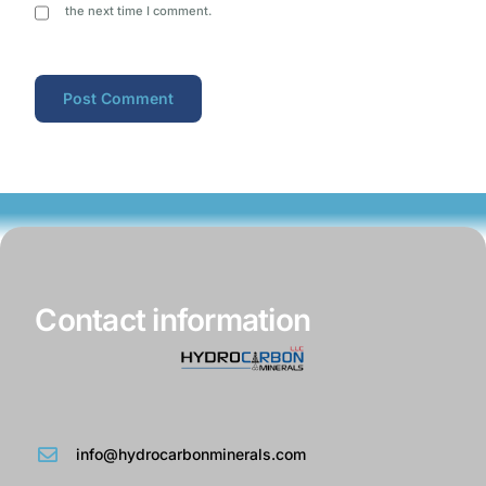
the next time I comment.
Contact information
info@hydrocarbonminerals.com