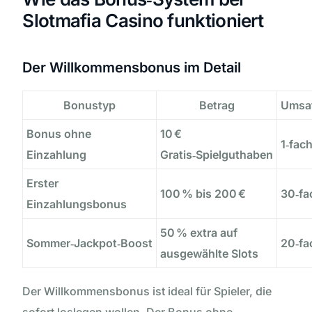
Slotmafia Casino funktioniert
Der Willkommensbonus im Detail
Bonustyp
Betrag
Umsa
Bonus ohne
10 €
1‑fac
Einzahlung
Gratis‑Spielguthaben
Erster
100 % bis 200 €
30‑fa
Einzahlungsbonus
50 % extra auf
Sommer‑Jackpot‑Boost
20‑fa
ausgewählte Slots
Der Willkommensbonus ist ideal für Spieler, die