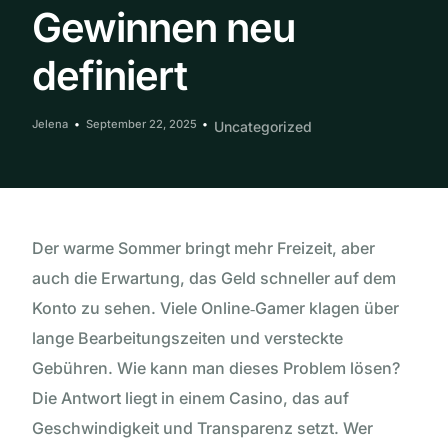
Gewinnen neu
definiert
Jelena
September 22, 2025
Uncategorized
Der warme Sommer bringt mehr Freizeit, aber
auch die Erwartung, das Geld schneller auf dem
Konto zu sehen. Viele Online‑Gamer klagen über
lange Bearbeitungszeiten und versteckte
Gebühren. Wie kann man dieses Problem lösen?
Die Antwort liegt in einem Casino, das auf
Geschwindigkeit und Transparenz setzt. Wer