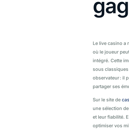
gag
Le live casino a
où le joueur peut
intégré. Cette 
sous classiques 
observateur : il
partager ses émo
Sur le site de
cas
une sélection de
et leur fiabilité
optimiser vos mis