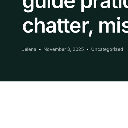
guide prat
chatter, mi
Jelena
November 3, 2025
Uncategorized