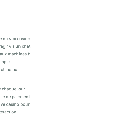
e du vrai casino,
ragir via un chat
 aux machines à
imple
s et même
e chaque jour
dité de paiement
live casino pour
teraction