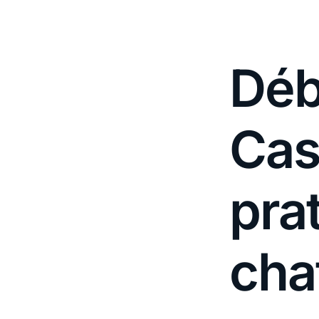
Déb
Cas
pra
chat