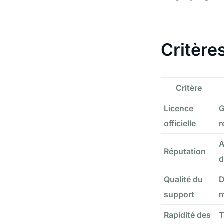
Critère
Critère
Licence
G
officielle
r
A
Réputation
d
Qualité du
D
support
m
Rapidité des
T