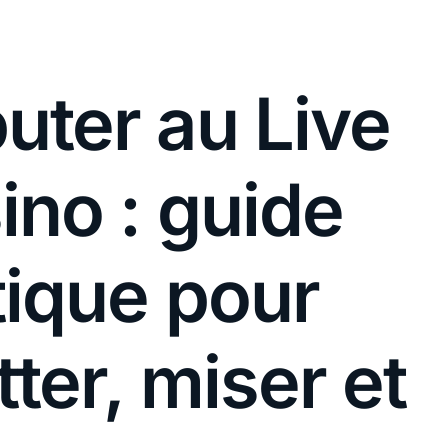
uter au Live
ino : guide
tique pour
ter, miser et