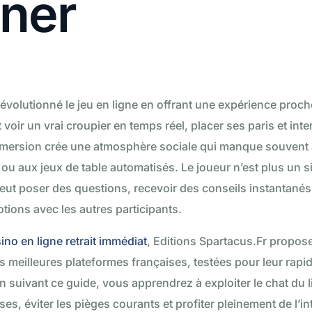
ner
 révolutionné le jeu en ligne en offrant une expérience proch
 voir un vrai croupier en temps réel, placer ses paris et inte
immersion crée une atmosphère sociale qui manque souvent
ou aux jeux de table automatisés. Le joueur n’est plus un s
 peut poser des questions, recevoir des conseils instantané
tions avec les autres participants.
ino en ligne retrait immédiat
, Editions Spartacus.Fr propos
s meilleures plateformes françaises, testées pour leur rapi
. En suivant ce guide, vous apprendrez à exploiter le chat du 
es, éviter les pièges courants et profiter pleinement de l’in