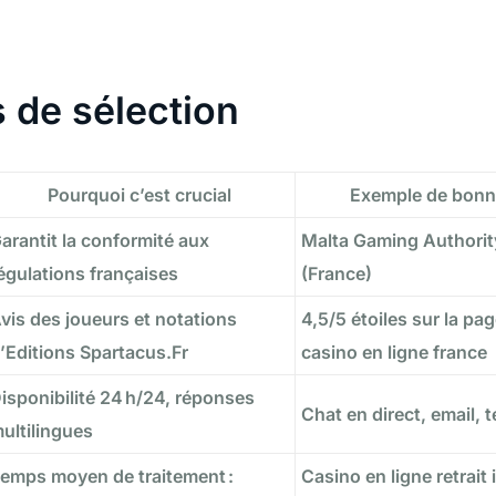
s de sélection
Pourquoi c’est crucial
Exemple de bonn
arantit la conformité aux
Malta Gaming Authorit
égulations françaises
(France)
vis des joueurs et notations
4,5/5 étoiles sur la pa
’Editions Spartacus.Fr
casino en ligne france
isponibilité 24 h/24, réponses
Chat en direct, email, 
ultilingues
emps moyen de traitement :
Casino en ligne retrait