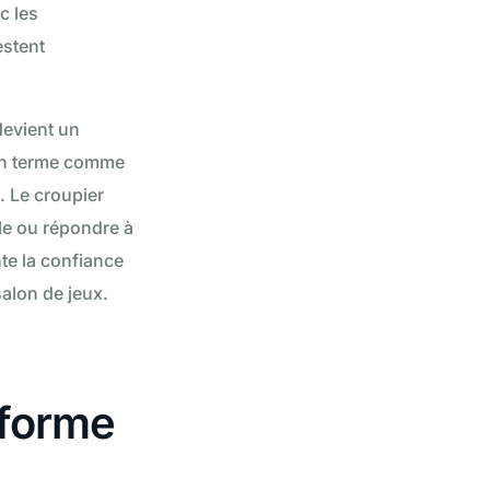
c les
estent
 devient un
’un terme comme
e. Le croupier
le ou répondre à
te la confiance
salon de jeux.
teforme