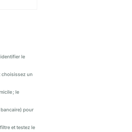
dentifier le
t choisissez un
icile ; le
e bancaire) pour
iltre et testez le