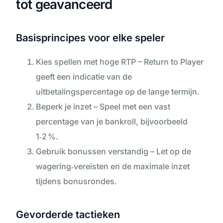
tot geavanceerd
Basisprincipes voor elke speler
Kies spellen met hoge RTP – Return to Player
geeft een indicatie van de
uitbetalingspercentage op de lange termijn.
Beperk je inzet – Speel met een vast
percentage van je bankroll, bijvoorbeeld
1‑2 %.
Gebruik bonussen verstandig – Let op de
wagering‑vereisten en de maximale inzet
tijdens bonusrondes.
Gevorderde tactieken