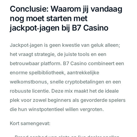
Conclusie: Waarom jij vandaag
nog moet starten met
jackpot‑jagen bij B7 Casino
Jackpot‑jagen is geen kwestie van geluk alleen;
het vraagt strategie, de juiste tools en een
betrouwbaar platform. B7 Casino combineert een
enorme spelbibliotheek, aantrekkelijke
welkomstbonus, snelle cryptobetalingen en een
robuuste licentie. Deze mix maakt het de ideale
plek voor zowel beginners als gevorderde spelers
die hun winstpotentieel willen vergroten.
Kort samengevat: