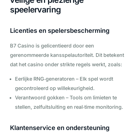
speelervaring
Licenties en spelersbescherming
B7 Casino is gelicentieerd door een
gerenommeerde kansspelautoriteit. Dit betekent
dat het casino onder strikte regels werkt, zoals:
Eerlijke RNG‑generatoren – Elk spel wordt
gecontroleerd op willekeurigheid.
Verantwoord gokken – Tools om limieten te
stellen, zelfuitsluiting en real‑time monitoring.
Klantenservice en ondersteuning