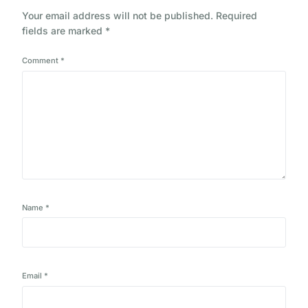
Your email address will not be published.
Required
fields are marked
*
Comment
*
Name
*
Email
*