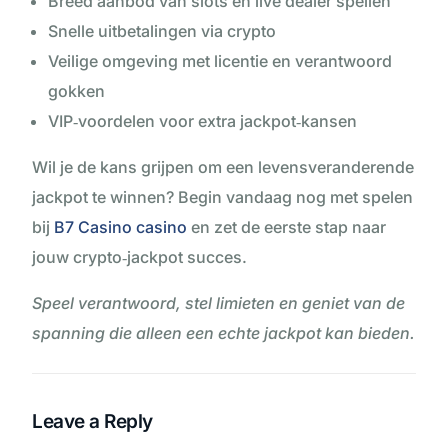
Breed aanbod van slots en live dealer spellen
Snelle uitbetalingen via crypto
Veilige omgeving met licentie en verantwoord
gokken
VIP‑voordelen voor extra jackpot‑kansen
Wil je de kans grijpen om een levensveranderende
jackpot te winnen? Begin vandaag nog met spelen
bij
B7 Casino casino
en zet de eerste stap naar
jouw crypto‑jackpot succes.
Speel verantwoord, stel limieten en geniet van de
spanning die alleen een echte jackpot kan bieden.
Leave a Reply