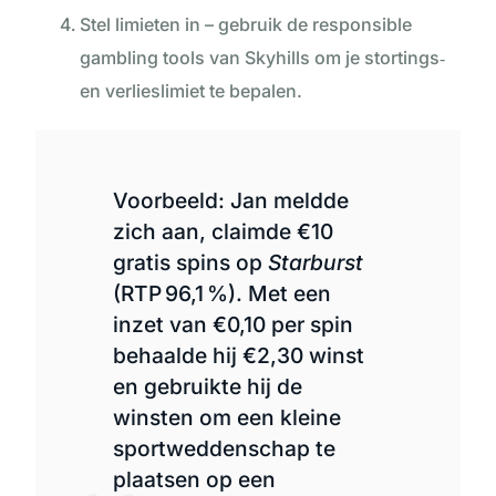
Stel limieten in – gebruik de responsible
gambling tools van Skyhills om je stortings‑
en verlieslimiet te bepalen.
Voorbeeld: Jan meldde
zich aan, claimde €10
gratis spins op
Starburst
(RTP 96,1 %). Met een
inzet van €0,10 per spin
behaalde hij €2,30 winst
en gebruikte hij de
winsten om een kleine
sportweddenschap te
plaatsen op een