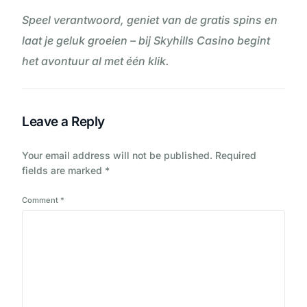
Speel verantwoord, geniet van de gratis spins en
laat je geluk groeien – bij Skyhills Casino begint
het avontuur al met één klik.
Leave a Reply
Your email address will not be published.
Required
fields are marked
*
Comment
*