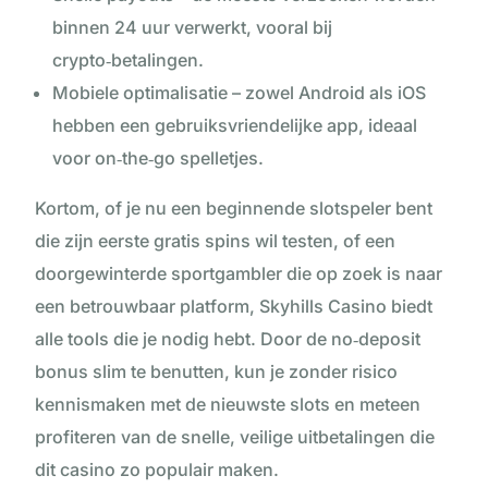
binnen 24 uur verwerkt, vooral bij
crypto‑betalingen.
Mobiele optimalisatie – zowel Android als iOS
hebben een gebruiksvriendelijke app, ideaal
voor on‑the‑go spelletjes.
Kortom, of je nu een beginnende slotspeler bent
die zijn eerste gratis spins wil testen, of een
doorgewinterde sportgambler die op zoek is naar
een betrouwbaar platform, Skyhills Casino biedt
alle tools die je nodig hebt. Door de no‑deposit
bonus slim te benutten, kun je zonder risico
kennismaken met de nieuwste slots en meteen
profiteren van de snelle, veilige uitbetalingen die
dit casino zo populair maken.