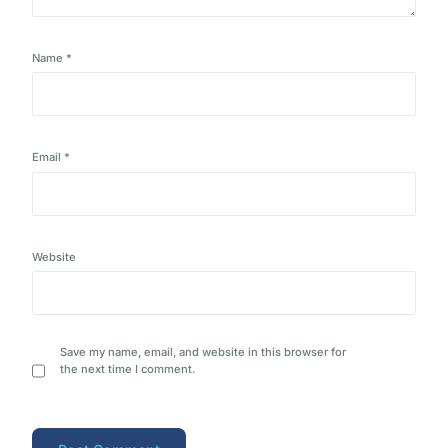
Name
*
Email
*
Website
Save my name, email, and website in this browser for
the next time I comment.