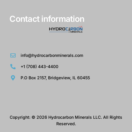
Contact information
info@hydrocarbonminerals.com
+1 (708) 443-4400
P.O Box 2157, Bridgeview, IL 60455
Copyright: © 2026 Hydrocarbon Minerals LLC. All Rights
Request Evaluation
Reserved.