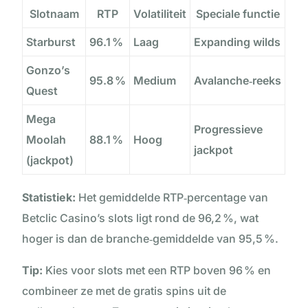
Slotnaam
RTP
Volatiliteit
Speciale functie
Starburst
96.1 %
Laag
Expanding wilds
Gonzo’s
95.8 %
Medium
Avalanche‑reeks
Quest
Mega
Progressieve
Moolah
88.1 %
Hoog
jackpot
(jackpot)
Statistiek:
Het gemiddelde RTP‑percentage van
Betclic Casino’s slots ligt rond de 96,2 %, wat
hoger is dan de branche‑gemiddelde van 95,5 %.
Tip:
Kies voor slots met een RTP boven 96 % en
combineer ze met de gratis spins uit de