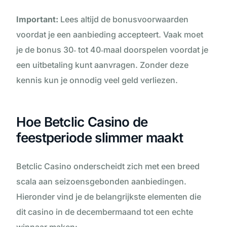
Important:
Lees altijd de bonusvoorwaarden
voordat je een aanbieding accepteert. Vaak moet
je de bonus 30‑ tot 40‑maal doorspelen voordat je
een uitbetaling kunt aanvragen. Zonder deze
kennis kun je onnodig veel geld verliezen.
Hoe Betclic Casino de
feestperiode slimmer maakt
Betclic Casino onderscheidt zich met een breed
scala aan seizoensgebonden aanbiedingen.
Hieronder vind je de belangrijkste elementen die
dit casino in de decembermaand tot een echte