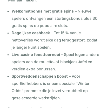
winnaar maken:
Welkomstbonus met gratis spins
– Nieuwe
spelers ontvangen een stortingsbonus plus 30
gratis spins op populaire slots.
Dagelijkse cashback
– Tot 15 % van je
nettoverlies wordt elke dag teruggestort, zodat
je langer kunt spelen.
Live‑casino feesttoernooi
– Speel tegen andere
spelers aan de roulette‑ of blackjack‑tafel en
verdien extra bonussen.
Sportweddenschappen boost
– Voor
sportliefhebbers is er een speciale “Winter
Odds” promotie die je inzet verdubbelt op
geselecteerde wedstrijden.