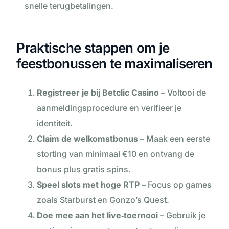
snelle terugbetalingen.
Praktische stappen om je
feestbonussen te maximaliseren
Registreer je bij Betclic Casino
– Voltooi de
aanmeldingsprocedure en verifieer je
identiteit.
Claim de welkomstbonus
– Maak een eerste
storting van minimaal €10 en ontvang de
bonus plus gratis spins.
Speel slots met hoge RTP
– Focus op games
zoals Starburst en Gonzo’s Quest.
Doe mee aan het live‑toernooi
– Gebruik je