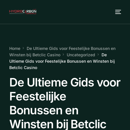
Home
De Ultieme Gids voor Feestelijke Bonussen en
Winsten bij Betclic Casino
Uncategorized
De
Ultieme Gids voor Feestelijke Bonussen en Winsten bij
Betclic Casino
De Ultieme Gids voor
Feestelijke
Bonussen en
Winsten bij Betclic