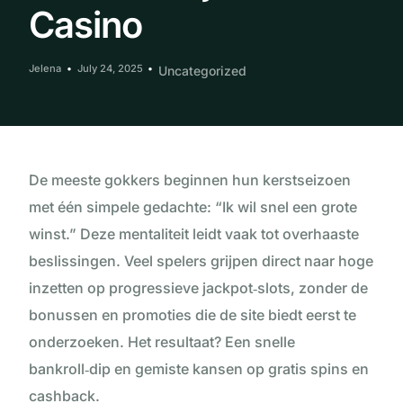
Casino
Jelena
July 24, 2025
Uncategorized
De meeste gokkers beginnen hun kerstseizoen
met één simpele gedachte: “Ik wil snel een grote
winst.” Deze mentaliteit leidt vaak tot overhaaste
beslissingen. Veel spelers grijpen direct naar hoge
inzetten op progressieve jackpot‑slots, zonder de
bonussen en promoties die de site biedt eerst te
onderzoeken. Het resultaat? Een snelle
bankroll‑dip en gemiste kansen op gratis spins en
cashback.