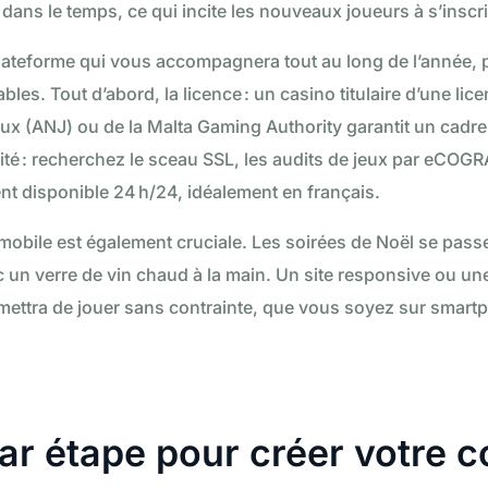
 dans le temps, ce qui incite les nouveaux joueurs à s’inscr
plateforme qui vous accompagnera tout au long de l’année, p
les. Tout d’abord, la licence : un casino titulaire d’une lice
ux (ANJ) ou de la Malta Gaming Authority garantit un cadre 
rité : recherchez le sceau SSL, les audits de jeux par eCOG
ient disponible 24 h/24, idéalement en français.
 mobile est également cruciale. Les soirées de Noël se pass
c un verre de vin chaud à la main. Un site responsive ou un
ettra de jouer sans contrainte, que vous soyez sur smartp
ar étape pour créer votre 