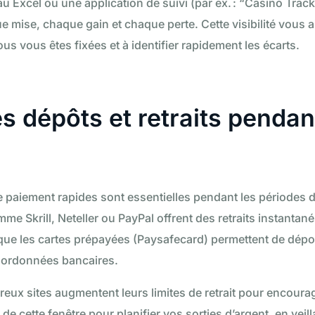
au Excel ou une application de suivi (par ex. : “Casino Trac
 mise, chaque gain et chaque perte. Cette visibilité vous a
ous vous êtes fixées et à identifier rapidement les écarts.
es dépôts et retraits pendan
paiement rapides sont essentielles pendant les périodes de 
mme Skrill, Neteller ou PayPal offrent des retraits instanta
 que les cartes prépayées (Paysafecard) permettent de dép
oordonnées bancaires.
eux sites augmentent leurs limites de retrait pour encourag
 de cette fenêtre pour planifier vos sorties d’argent, en veil