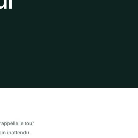
ur
rappelle le tour
ain inattendu.