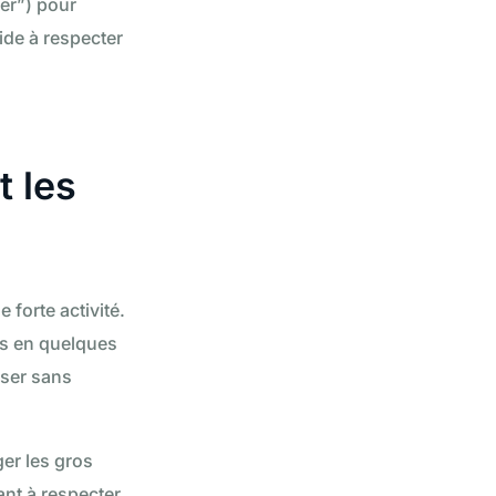
ker”) pour
ide à respecter
t les
forte activité.
nés en quelques
oser sans
er les gros
lant à respecter