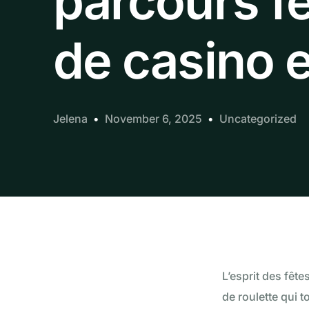
parcours fe
de casino e
Jelena
November 6, 2025
Uncategorized
L’esprit des fête
de roulette qui 