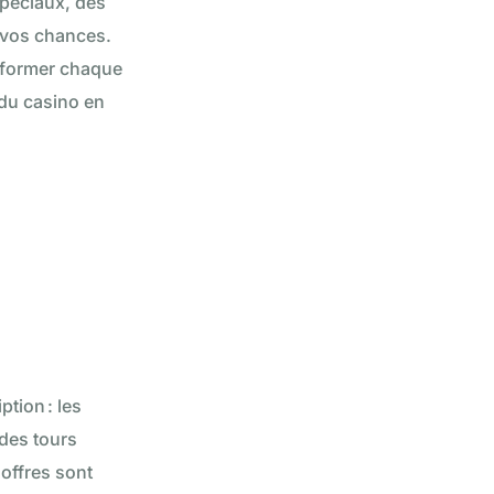
spéciaux, des
r vos chances.
nsformer chaque
 du casino en
tion : les
 des tours
offres sont