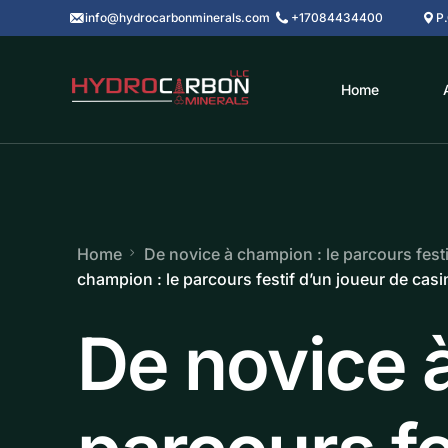
info@hydrocarbonminerals.com
+17084434400
P.
Home
Home
De novice à champion : le parcours festi
champion : le parcours festif d’un joueur de casi
De novice à