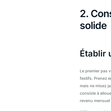
2. Con
solide
Établir
Le premier pas v
festifs. Prenez 
mais ne misez j
consiste à allou
revenu mensuel d