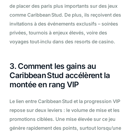
de placer des paris plus importants sur des jeux
comme Caribbean Stud. De plus, ils reçoivent des
invitations à des événements exclusifs – soirées
privées, tournois à enjeux élevés, voire des
voyages tout‑inclu dans des resorts de casino.
3. Comment les gains au
Caribbean Stud accélèrent la
montée en rang VIP
Le lien entre Caribbean Stud et la progression VIP
repose sur deux leviers : le volume de mise et les
promotions ciblées. Une mise élevée sur ce jeu
génère rapidement des points, surtout lorsqu’une