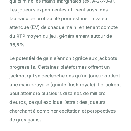
qui élimine les mains marginales (ex. A‑2‑7‑9‑J).
Les joueurs expérimentés utilisent aussi des
tableaux de probabilité pour estimer la valeur
attendue (EV) de chaque main, en tenant compte
du RTP moyen du jeu, généralement autour de
96,5 %.
Le potentiel de gain s’enrichit grâce aux jackpots
progressifs. Certaines plateformes offrent un
jackpot qui se déclenche dès qu’un joueur obtient
une main « royal » (quinte flush royale). Le jackpot
peut atteindre plusieurs dizaines de milliers
d’euros, ce qui explique l’attrait des joueurs
cherchant à combiner excitation et perspectives
de gros gains.