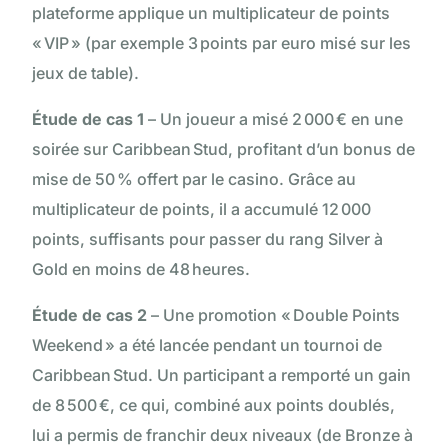
plateforme applique un multiplicateur de points
« VIP » (par exemple 3 points par euro misé sur les
jeux de table).
Étude de cas 1
– Un joueur a misé 2 000 € en une
soirée sur Caribbean Stud, profitant d’un bonus de
mise de 50 % offert par le casino. Grâce au
multiplicateur de points, il a accumulé 12 000
points, suffisants pour passer du rang Silver à
Gold en moins de 48 heures.
Étude de cas 2
– Une promotion « Double Points
Weekend » a été lancée pendant un tournoi de
Caribbean Stud. Un participant a remporté un gain
de 8 500 €, ce qui, combiné aux points doublés,
lui a permis de franchir deux niveaux (de Bronze à