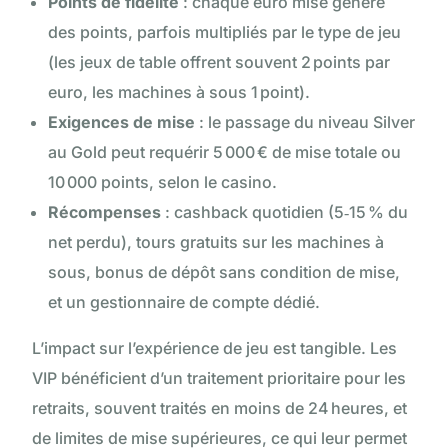
Points de fidélité
: chaque euro misé génère
des points, parfois multipliés par le type de jeu
(les jeux de table offrent souvent 2 points par
euro, les machines à sous 1 point).
Exigences de mise
: le passage du niveau Silver
au Gold peut requérir 5 000 € de mise totale ou
10 000 points, selon le casino.
Récompenses
: cashback quotidien (5‑15 % du
net perdu), tours gratuits sur les machines à
sous, bonus de dépôt sans condition de mise,
et un gestionnaire de compte dédié.
L’impact sur l’expérience de jeu est tangible. Les
VIP bénéficient d’un traitement prioritaire pour les
retraits, souvent traités en moins de 24 heures, et
de limites de mise supérieures, ce qui leur permet