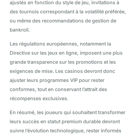
ajustés en fonction du style de jeu, invitations à
des tournois correspondant à la volatilité préférée,
ou même des recommandations de gestion de
bankroll.
Les régulations européennes, notamment la
Directive sur les jeux en ligne, imposent une plus
grande transparence sur les promotions et les
exigences de mise. Les casinos devront donc
ajuster leurs programmes VIP pour rester
conformes, tout en conservant l’attrait des
récompenses exclusives.
En résumé, les joueurs qui souhaitent transformer
leurs succès en statut premium durable devront
suivre l’évolution technologique, rester informés