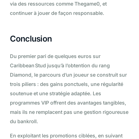
via des ressources comme Thegame0, et
continuer à jouer de façon responsable.
Conclusion
Du premier pari de quelques euros sur
Caribbean Stud jusqu’à l’obtention du rang
Diamond, le parcours d’un joueur se construit sur
trois piliers : des gains ponctuels, une régularité
soutenue et une stratégie adaptée. Les
programmes VIP offrent des avantages tangibles,
mais ils ne remplacent pas une gestion rigoureuse
du bankroll.
En exploitant les promotions ciblées, en suivant