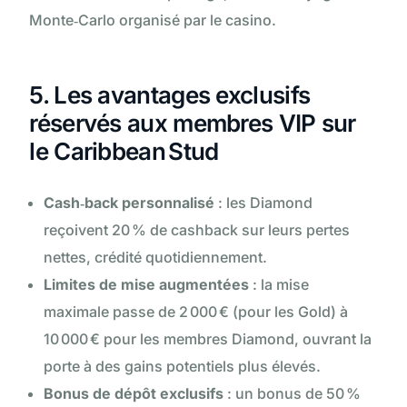
Monte‑Carlo organisé par le casino.
5. Les avantages exclusifs
réservés aux membres VIP sur
le Caribbean Stud
Cash‑back personnalisé
: les Diamond
reçoivent 20 % de cashback sur leurs pertes
nettes, crédité quotidiennement.
Limites de mise augmentées
: la mise
maximale passe de 2 000 € (pour les Gold) à
10 000 € pour les membres Diamond, ouvrant la
porte à des gains potentiels plus élevés.
Bonus de dépôt exclusifs
: un bonus de 50 %