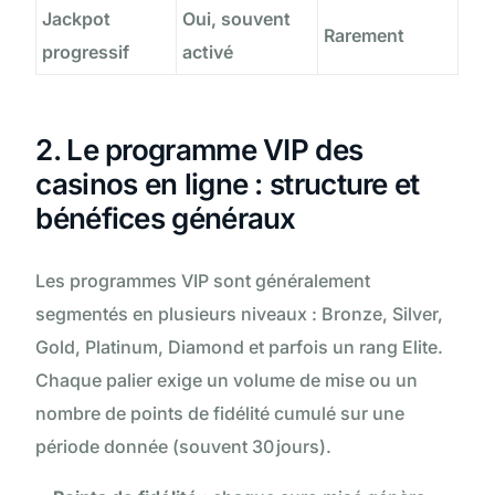
Jackpot
Oui, souvent
Rarement
progressif
activé
2. Le programme VIP des
casinos en ligne : structure et
bénéfices généraux
Les programmes VIP sont généralement
segmentés en plusieurs niveaux : Bronze, Silver,
Gold, Platinum, Diamond et parfois un rang Elite.
Chaque palier exige un volume de mise ou un
nombre de points de fidélité cumulé sur une
période donnée (souvent 30 jours).