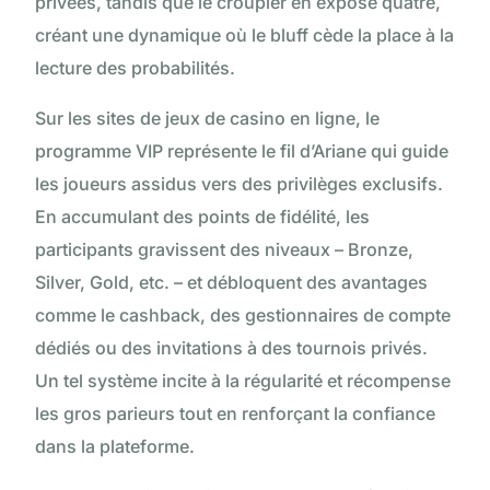
privées, tandis que le croupier en expose quatre,
créant une dynamique où le bluff cède la place à la
lecture des probabilités.
Sur les sites de jeux de casino en ligne, le
programme VIP représente le fil d’Ariane qui guide
les joueurs assidus vers des privilèges exclusifs.
En accumulant des points de fidélité, les
participants gravissent des niveaux – Bronze,
Silver, Gold, etc. – et débloquent des avantages
comme le cashback, des gestionnaires de compte
dédiés ou des invitations à des tournois privés.
Un tel système incite à la régularité et récompense
les gros parieurs tout en renforçant la confiance
dans la plateforme.