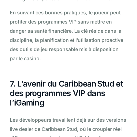
En suivant ces bonnes pratiques, le joueur peut
profiter des programmes VIP sans mettre en
danger sa santé financière. La clé réside dans la
discipline, la planification et l’utilisation proactive
des outils de jeu responsable mis à disposition
par le casino.
7. L’avenir du Caribbean Stud et
des programmes VIP dans
l’iGaming
Les développeurs travaillent déjà sur des versions
live dealer de Caribbean Stud, où le croupier réel