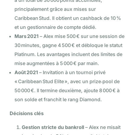
à un total de 30 000 points accumulés,
principalement grâce aux mises sur
Caribbean Stud. Il obtient un cashback de 10 %
et un gestionnaire de compte dédié.
Mars 2021
– Alex mise 500 € sur une session de
30 minutes, gagne 4 500 € et débloque le statut
Platinum. Les avantages incluent des limites de
mise augmentées à 5 000 € par main.
Août 2021
– Invitation à un tournoi privé
« Caribbean Stud Elite », avec un prize‑pool de
50 000 €. Il termine deuxième, ajoute 8 000 € à
son solde et franchit le rang Diamond.
Décisions clés
Gestion stricte du bankroll
– Alex ne misait