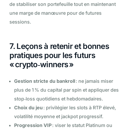
de stabiliser son portefeuille tout en maintenant
une marge de manœuvre pour de futures
sessions.
7. Leçons à retenir et bonnes
pratiques pour les futurs
« crypto‑winners »
Gestion stricte du bankroll
: ne jamais miser
plus de 1 % du capital par spin et appliquer des
stop‑loss quotidiens et hebdomadaires.
Choix du jeu
: privilégier les slots à RTP élevé,
volatilité moyenne et jackpot progressif.
Progression VIP
: viser le statut Platinum ou