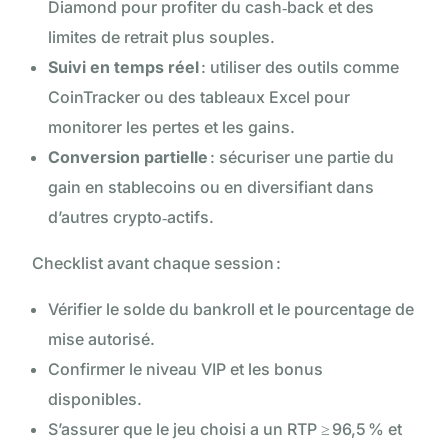
Diamond pour profiter du cash‑back et des
limites de retrait plus souples.
Suivi en temps réel
: utiliser des outils comme
CoinTracker ou des tableaux Excel pour
monitorer les pertes et les gains.
Conversion partielle
: sécuriser une partie du
gain en stablecoins ou en diversifiant dans
d’autres crypto‑actifs.
Checklist avant chaque session :
Vérifier le solde du bankroll et le pourcentage de
mise autorisé.
Confirmer le niveau VIP et les bonus
disponibles.
S’assurer que le jeu choisi a un RTP ≥ 96,5 % et