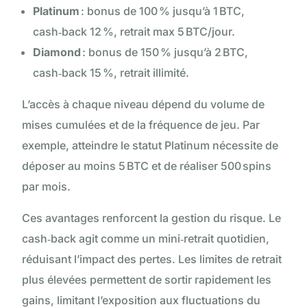
Platinum
: bonus de 100 % jusqu’à 1 BTC,
cash‑back 12 %, retrait max 5 BTC/jour.
Diamond
: bonus de 150 % jusqu’à 2 BTC,
cash‑back 15 %, retrait illimité.
L’accès à chaque niveau dépend du volume de
mises cumulées et de la fréquence de jeu. Par
exemple, atteindre le statut Platinum nécessite de
déposer au moins 5 BTC et de réaliser 500 spins
par mois.
Ces avantages renforcent la gestion du risque. Le
cash‑back agit comme un mini‑retrait quotidien,
réduisant l’impact des pertes. Les limites de retrait
plus élevées permettent de sortir rapidement les
gains, limitant l’exposition aux fluctuations du