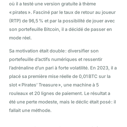
où il a testé une version gratuite à thème
« pirates ». Fasciné par le taux de retour au joueur
(RTP) de 96,5 % et par la possibilité de jouer avec
son portefeuille Bitcoin, il a décidé de passer en
mode réel.
Sa motivation était double : diversifier son
portefeuille d’actifs numériques et ressentir
l’adrénaline d’un pari à forte volatilité. En 2023, il a
placé sa première mise réelle de 0,01 BTC sur la
slot « Pirates’ Treasure », une machine à 5
rouleaux et 20 lignes de paiement. Le résultat a
été une perte modeste, mais le déclic était posé : il
fallait une méthode.