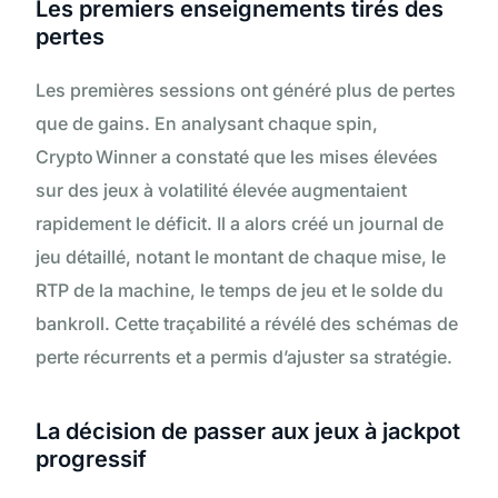
Les premiers enseignements tirés des
pertes
Les premières sessions ont généré plus de pertes
que de gains. En analysant chaque spin,
Crypto Winner a constaté que les mises élevées
sur des jeux à volatilité élevée augmentaient
rapidement le déficit. Il a alors créé un journal de
jeu détaillé, notant le montant de chaque mise, le
RTP de la machine, le temps de jeu et le solde du
bankroll. Cette traçabilité a révélé des schémas de
perte récurrents et a permis d’ajuster sa stratégie.
La décision de passer aux jeux à jackpot
progressif