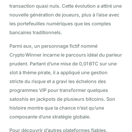
transaction quasi nuls. Cette évolution a attiré une
nouvelle génération de joueurs, plus à l’aise avec
les portefeuilles numériques que les comptes
bancaires traditionnels.
Parmi eux, un personnage fictif nommé
Crypto Winner incarne le parcours idéal du parieur
prudent. Partant d’une mise de 0,01 BTC sur une
slot à thème pirate, il a appliqué une gestion
stricte du risque et a gravi les échelons des
programmes VIP pour transformer quelques
satoshis en jackpots de plusieurs bitcoins. Son
histoire montre que la chance n’est qu’une
composante d’une stratégie globale.
Pour découvrir d’autres plateformes fiables,