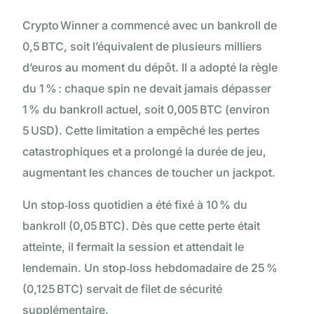
Crypto Winner a commencé avec un bankroll de
0,5 BTC, soit l’équivalent de plusieurs milliers
d’euros au moment du dépôt. Il a adopté la règle
du 1 % : chaque spin ne devait jamais dépasser
1 % du bankroll actuel, soit 0,005 BTC (environ
5 USD). Cette limitation a empêché les pertes
catastrophiques et a prolongé la durée de jeu,
augmentant les chances de toucher un jackpot.
Un stop‑loss quotidien a été fixé à 10 % du
bankroll (0,05 BTC). Dès que cette perte était
atteinte, il fermait la session et attendait le
lendemain. Un stop‑loss hebdomadaire de 25 %
(0,125 BTC) servait de filet de sécurité
supplémentaire.