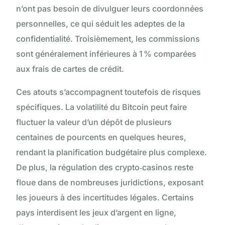
n’ont pas besoin de divulguer leurs coordonnées
personnelles, ce qui séduit les adeptes de la
confidentialité. Troisièmement, les commissions
sont généralement inférieures à 1 % comparées
aux frais de cartes de crédit.
Ces atouts s’accompagnent toutefois de risques
spécifiques. La volatilité du Bitcoin peut faire
fluctuer la valeur d’un dépôt de plusieurs
centaines de pourcents en quelques heures,
rendant la planification budgétaire plus complexe.
De plus, la régulation des crypto‑casinos reste
floue dans de nombreuses juridictions, exposant
les joueurs à des incertitudes légales. Certains
pays interdisent les jeux d’argent en ligne,