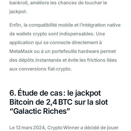
bankroll, améliore les chances de toucher le
jackpot.
Enfin, la compatibilité mobile et l’intégration native
de wallets crypto sont indispensables. Une
application qui se connecte directement à
MetaMask ou à un portefeuille hardware permet
des dépôts instantanés et évite les frictions liées
aux conversions fiat‑crypto.
6. Étude de cas : le jackpot
Bitcoin de 2,4 BTC sur la slot
“Galactic Riches”
Le 12 mars 2024, Crypto Winner a décidé de jouer