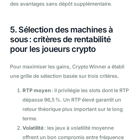
des avantages sans dépôt supplémentaire.
5. Sélection des machines à
sous : critères de rentabilité
pour les joueurs crypto
Pour maximiser les gains, Crypto Winner a établi
une grille de sélection basée sur trois critères.
RTP moyen
: il privilégie les slots dont le RTP
dépasse 96,5 %. Un RTP élevé garantit un
retour théorique plus important sur le long
terme.
Volatilité
: les jeux à volatilité moyenne
offrent un bon compromis entre fréquence