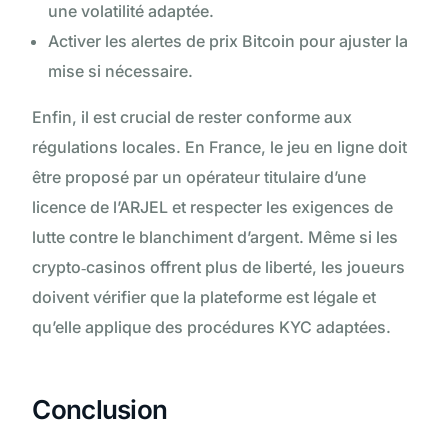
une volatilité adaptée.
Activer les alertes de prix Bitcoin pour ajuster la
mise si nécessaire.
Enfin, il est crucial de rester conforme aux
régulations locales. En France, le jeu en ligne doit
être proposé par un opérateur titulaire d’une
licence de l’ARJEL et respecter les exigences de
lutte contre le blanchiment d’argent. Même si les
crypto‑casinos offrent plus de liberté, les joueurs
doivent vérifier que la plateforme est légale et
qu’elle applique des procédures KYC adaptées.
Conclusion