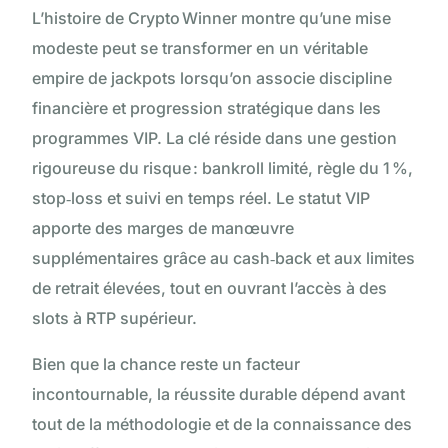
L’histoire de Crypto Winner montre qu’une mise
modeste peut se transformer en un véritable
empire de jackpots lorsqu’on associe discipline
financière et progression stratégique dans les
programmes VIP. La clé réside dans une gestion
rigoureuse du risque : bankroll limité, règle du 1 %,
stop‑loss et suivi en temps réel. Le statut VIP
apporte des marges de manœuvre
supplémentaires grâce au cash‑back et aux limites
de retrait élevées, tout en ouvrant l’accès à des
slots à RTP supérieur.
Bien que la chance reste un facteur
incontournable, la réussite durable dépend avant
tout de la méthodologie et de la connaissance des