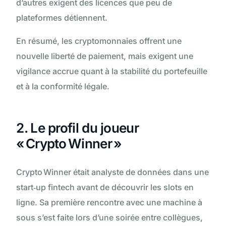
d’autres exigent des licences que peu de
plateformes détiennent.
En résumé, les cryptomonnaies offrent une
nouvelle liberté de paiement, mais exigent une
vigilance accrue quant à la stabilité du portefeuille
et à la conformité légale.
2. Le profil du joueur
« Crypto Winner »
Crypto Winner était analyste de données dans une
start‑up fintech avant de découvrir les slots en
ligne. Sa première rencontre avec une machine à
sous s’est faite lors d’une soirée entre collègues,