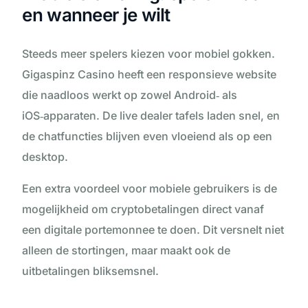
en wanneer je wilt
Steeds meer spelers kiezen voor mobiel gokken.
Gigaspinz Casino heeft een responsieve website
die naadloos werkt op zowel Android‑ als
iOS‑apparaten. De live dealer tafels laden snel, en
de chatfuncties blijven even vloeiend als op een
desktop.
Een extra voordeel voor mobiele gebruikers is de
mogelijkheid om cryptobetalingen direct vanaf
een digitale portemonnee te doen. Dit versnelt niet
alleen de stortingen, maar maakt ook de
uitbetalingen bliksemsnel.