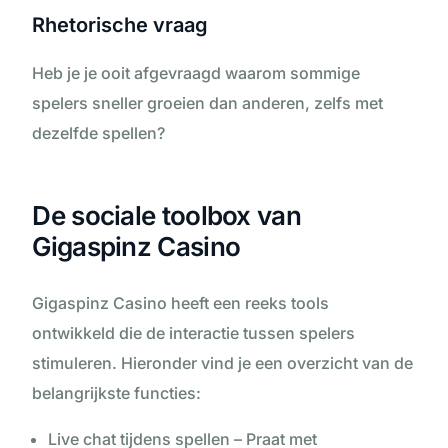
Rhetorische vraag
Heb je je ooit afgevraagd waarom sommige
spelers sneller groeien dan anderen, zelfs met
dezelfde spellen?
De sociale toolbox van
Gigaspinz Casino
Gigaspinz Casino heeft een reeks tools
ontwikkeld die de interactie tussen spelers
stimuleren. Hieronder vind je een overzicht van de
belangrijkste functies:
Live chat tijdens spellen – Praat met