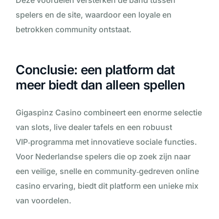
Deze voordelen versterken de band tussen
spelers en de site, waardoor een loyale en
betrokken community ontstaat.
Conclusie: een platform dat
meer biedt dan alleen spellen
Gigaspinz Casino combineert een enorme selectie
van slots, live dealer tafels en een robuust
VIP‑programma met innovatieve sociale functies.
Voor Nederlandse spelers die op zoek zijn naar
een veilige, snelle en community‑gedreven online
casino ervaring, biedt dit platform een unieke mix
van voordelen.