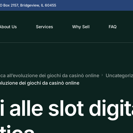
O Box 2157, Bridgeview, IL 60455
About Us
Services
Why Sell
FAQ
atica all’evoluzione dei giochi da casinò online
Uncategori
’evoluzione dei giochi da casinò online
 alle slot digit