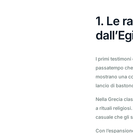
1. Le r
dall’Eg
I primi testimoni
passatempo che c
mostrano una co
lancio di bastonc
Nella Grecia clas
a rituali religio
casuale che gli 
Con l’espansione