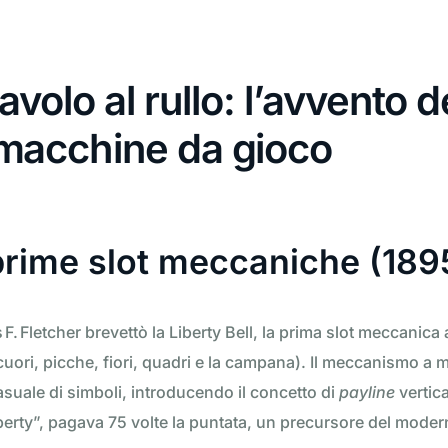
tavolo al rullo: l’avvento d
macchine da gioco
 prime slot meccaniche (189
F. Fletcher brevettò la Liberty Bell, la prima slot meccanica a 
cuori, picche, fiori, quadri e la campana). Il meccanismo a 
uale di simboli, introducendo il concetto di
payline
vertica
 Liberty”, pagava 75 volte la puntata, un precursore del mode