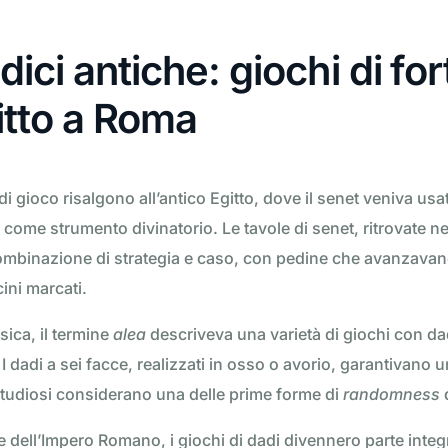
adici antiche: giochi di fo
itto a Roma
 di gioco risalgono all’antico Egitto, dove il senet veniva us
ome strumento divinatorio. Le tavole di senet, ritrovate ne
mbinazione di strategia e caso, con pedine che avanzavan
ini marcati.
sica, il termine
alea
descriveva una varietà di giochi con da
si. I dadi a sei facce, realizzati in osso o avorio, garantivano
studiosi considerano una delle prime forme di
randomness
 dell’Impero Romano, i giochi di dadi divennero parte integr