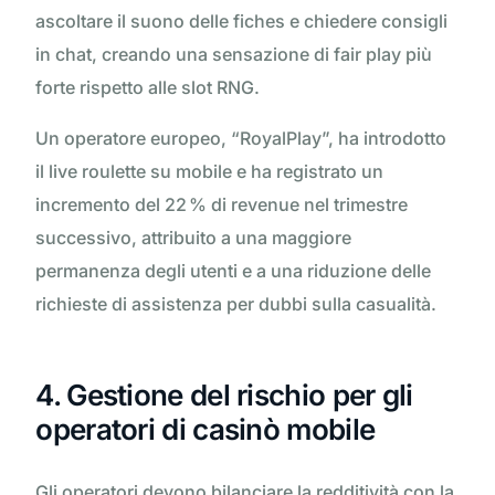
ascoltare il suono delle fiches e chiedere consigli
in chat, creando una sensazione di fair play più
forte rispetto alle slot RNG.
Un operatore europeo, “RoyalPlay”, ha introdotto
il live roulette su mobile e ha registrato un
incremento del 22 % di revenue nel trimestre
successivo, attribuito a una maggiore
permanenza degli utenti e a una riduzione delle
richieste di assistenza per dubbi sulla casualità.
4. Gestione del rischio per gli
operatori di casinò mobile
Gli operatori devono bilanciare la redditività con la