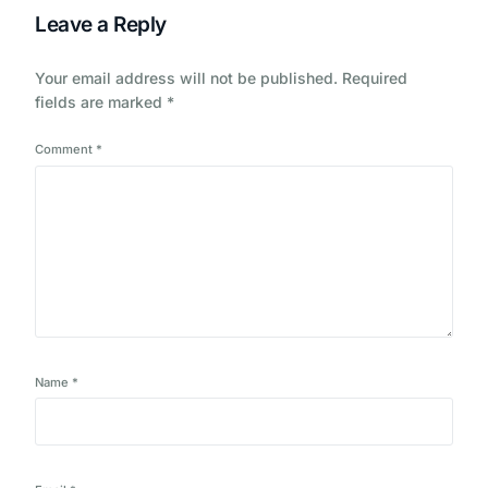
Leave a Reply
Your email address will not be published.
Required
fields are marked
*
Comment
*
Name
*