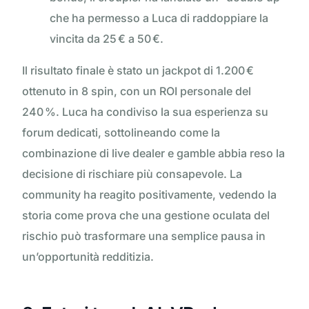
che ha permesso a Luca di raddoppiare la
vincita da 25 € a 50 €.
Il risultato finale è stato un jackpot di 1.200 €
ottenuto in 8 spin, con un ROI personale del
240 %. Luca ha condiviso la sua esperienza su
forum dedicati, sottolineando come la
combinazione di live dealer e gamble abbia reso la
decisione di rischiare più consapevole. La
community ha reagito positivamente, vedendo la
storia come prova che una gestione oculata del
rischio può trasformare una semplice pausa in
un’opportunità redditizia.