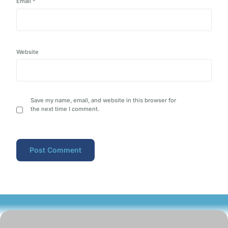
Email
*
Website
Save my name, email, and website in this browser for
the next time I comment.