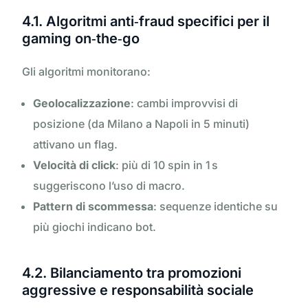
4.1. Algoritmi anti‑fraud specifici per il
gaming on‑the‑go
Gli algoritmi monitorano:
Geolocalizzazione
: cambi improvvisi di
posizione (da Milano a Napoli in 5 minuti)
attivano un flag.
Velocità di click
: più di 10 spin in 1 s
suggeriscono l’uso di macro.
Pattern di scommessa
: sequenze identiche su
più giochi indicano bot.
4.2. Bilanciamento tra promozioni
aggressive e responsabilità sociale