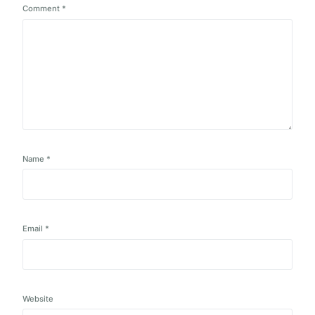
Comment
*
Name
*
Email
*
Website