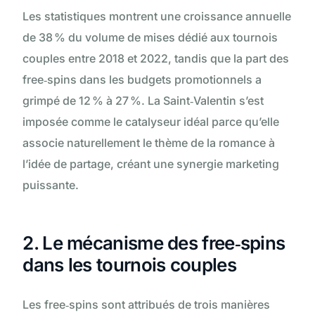
Les statistiques montrent une croissance annuelle
de 38 % du volume de mises dédié aux tournois
couples entre 2018 et 2022, tandis que la part des
free‑spins dans les budgets promotionnels a
grimpé de 12 % à 27 %. La Saint‑Valentin s’est
imposée comme le catalyseur idéal parce qu’elle
associe naturellement le thème de la romance à
l’idée de partage, créant une synergie marketing
puissante.
2. Le mécanisme des free‑spins
dans les tournois couples
Les free‑spins sont attribués de trois manières