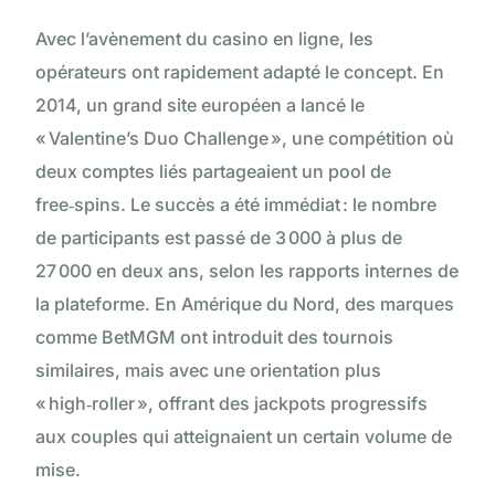
Avec l’avènement du casino en ligne, les
opérateurs ont rapidement adapté le concept. En
2014, un grand site européen a lancé le
« Valentine’s Duo Challenge », une compétition où
deux comptes liés partageaient un pool de
free‑spins. Le succès a été immédiat : le nombre
de participants est passé de 3 000 à plus de
27 000 en deux ans, selon les rapports internes de
la plateforme. En Amérique du Nord, des marques
comme BetMGM ont introduit des tournois
similaires, mais avec une orientation plus
« high‑roller », offrant des jackpots progressifs
aux couples qui atteignaient un certain volume de
mise.