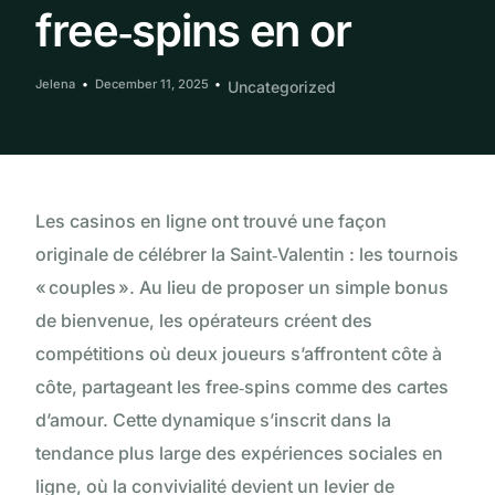
free‑spins en or
Jelena
December 11, 2025
Uncategorized
Les casinos en ligne ont trouvé une façon
originale de célébrer la Saint‑Valentin : les tournois
« couples ». Au lieu de proposer un simple bonus
de bienvenue, les opérateurs créent des
compétitions où deux joueurs s’affrontent côte à
côte, partageant les free‑spins comme des cartes
d’amour. Cette dynamique s’inscrit dans la
tendance plus large des expériences sociales en
ligne, où la convivialité devient un levier de