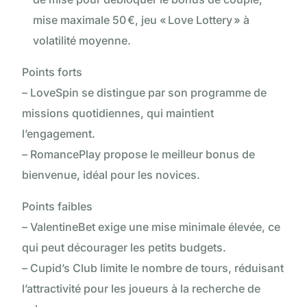
mise maximale 50 €, jeu « Love Lottery » à
volatilité moyenne.
Points forts
– LoveSpin se distingue par son programme de
missions quotidiennes, qui maintient
l’engagement.
– RomancePlay propose le meilleur bonus de
bienvenue, idéal pour les novices.
Points faibles
– ValentineBet exige une mise minimale élevée, ce
qui peut décourager les petits budgets.
– Cupid’s Club limite le nombre de tours, réduisant
l’attractivité pour les joueurs à la recherche de