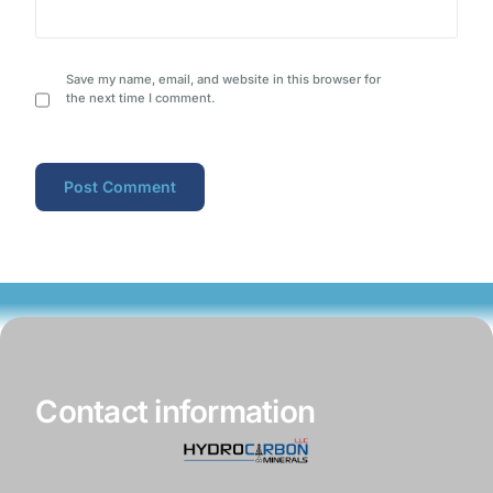
Save my name, email, and website in this browser for
the next time I comment.
Contact information