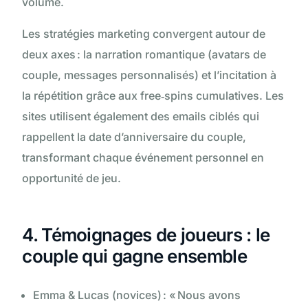
volume.
Les stratégies marketing convergent autour de
deux axes : la narration romantique (avatars de
couple, messages personnalisés) et l’incitation à
la répétition grâce aux free‑spins cumulatives. Les
sites utilisent également des emails ciblés qui
rappellent la date d’anniversaire du couple,
transformant chaque événement personnel en
opportunité de jeu.
4. Témoignages de joueurs : le
couple qui gagne ensemble
Emma & Lucas (novices) : « Nous avons