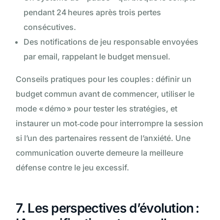
pendant 24 heures après trois pertes
consécutives.
Des notifications de jeu responsable envoyées
par email, rappelant le budget mensuel.
Conseils pratiques pour les couples : définir un
budget commun avant de commencer, utiliser le
mode « démo » pour tester les stratégies, et
instaurer un mot‑code pour interrompre la session
si l’un des partenaires ressent de l’anxiété. Une
communication ouverte demeure la meilleure
défense contre le jeu excessif.
7. Les perspectives d’évolution :