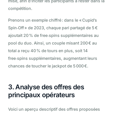
mise, afin d’inciter les participants à rester dans la
compétition.
Prenons un exemple chiffré : dans le « Cupid’s
Spin‑Off » de 2023, chaque pari partagé de 5 €
ajoutait 20 % de free‑spins supplémentaires au
pool du duo. Ainsi, un couple misant 200 € au
total a reçu 40 % de tours en plus, soit 14
free‑spins supplémentaires, augmentant leurs
chances de toucher le jackpot de 5 000 €.
3. Analyse des offres des
principaux opérateurs
Voici un aperçu descriptif des offres proposées