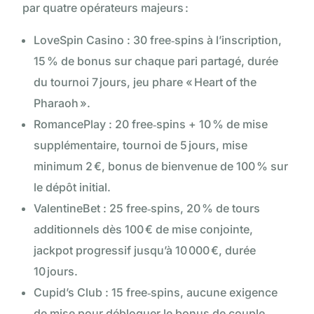
par quatre opérateurs majeurs :
LoveSpin Casino : 30 free‑spins à l’inscription,
15 % de bonus sur chaque pari partagé, durée
du tournoi 7 jours, jeu phare « Heart of the
Pharaoh ».
RomancePlay : 20 free‑spins + 10 % de mise
supplémentaire, tournoi de 5 jours, mise
minimum 2 €, bonus de bienvenue de 100 % sur
le dépôt initial.
ValentineBet : 25 free‑spins, 20 % de tours
additionnels dès 100 € de mise conjointe,
jackpot progressif jusqu’à 10 000 €, durée
10 jours.
Cupid’s Club : 15 free‑spins, aucune exigence
de mise pour débloquer le bonus de couple,