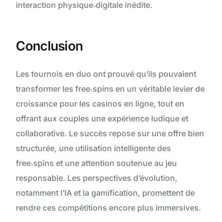
interaction physique‑digitale inédite.
Conclusion
Les tournois en duo ont prouvé qu’ils pouvaient
transformer les free‑spins en un véritable levier de
croissance pour les casinos en ligne, tout en
offrant aux couples une expérience ludique et
collaborative. Le succès repose sur une offre bien
structurée, une utilisation intelligente des
free‑spins et une attention soutenue au jeu
responsable. Les perspectives d’évolution,
notamment l’IA et la gamification, promettent de
rendre ces compétitions encore plus immersives.