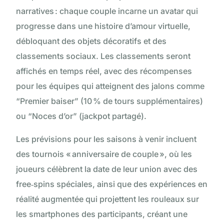
narratives : chaque couple incarne un avatar qui
progresse dans une histoire d’amour virtuelle,
débloquant des objets décoratifs et des
classements sociaux. Les classements seront
affichés en temps réel, avec des récompenses
pour les équipes qui atteignent des jalons comme
“Premier baiser” (10 % de tours supplémentaires)
ou “Noces d’or” (jackpot partagé).
Les prévisions pour les saisons à venir incluent
des tournois « anniversaire de couple », où les
joueurs célèbrent la date de leur union avec des
free‑spins spéciales, ainsi que des expériences en
réalité augmentée qui projettent les rouleaux sur
les smartphones des participants, créant une