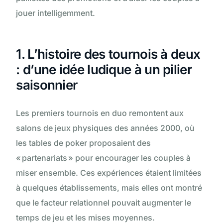
jouer intelligemment.
1. L’histoire des tournois à deux
: d’une idée ludique à un pilier
saisonnier
Les premiers tournois en duo remontent aux
salons de jeux physiques des années 2000, où
les tables de poker proposaient des
« partenariats » pour encourager les couples à
miser ensemble. Ces expériences étaient limitées
à quelques établissements, mais elles ont montré
que le facteur relationnel pouvait augmenter le
temps de jeu et les mises moyennes.