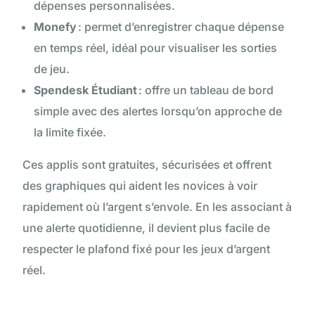
dépenses personnalisées.
Monefy
: permet d’enregistrer chaque dépense
en temps réel, idéal pour visualiser les sorties
de jeu.
Spendesk Étudiant
: offre un tableau de bord
simple avec des alertes lorsqu’on approche de
la limite fixée.
Ces applis sont gratuites, sécurisées et offrent
des graphiques qui aident les novices à voir
rapidement où l’argent s’envole. En les associant à
une alerte quotidienne, il devient plus facile de
respecter le plafond fixé pour les jeux d’argent
réel.