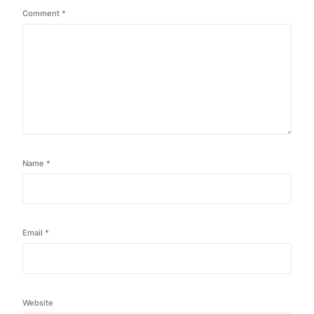
Comment
*
Name
*
Email
*
Website