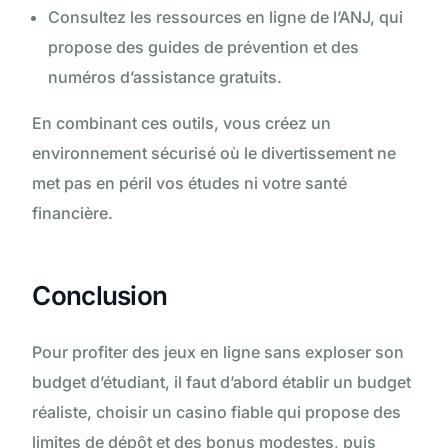
Consultez les ressources en ligne de l’ANJ, qui
propose des guides de prévention et des
numéros d’assistance gratuits.
En combinant ces outils, vous créez un
environnement sécurisé où le divertissement ne
met pas en péril vos études ni votre santé
financière.
Conclusion
Pour profiter des jeux en ligne sans exploser son
budget d’étudiant, il faut d’abord établir un budget
réaliste, choisir un casino fiable qui propose des
limites de dépôt et des bonus modestes, puis