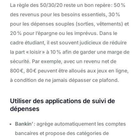
La règle des 50/30/20 reste un bon repère : 50 %
des revenus pour les besoins essentiels, 30 %
pour les dépenses souples (sorties, vêtements) et
20 % pour l’épargne ou les imprévus. Dans le
cadre étudiant, il est souvent judicieux de réduire
la part « loisir » à 10 % afin de garder une marge de
sécurité. Par exemple, avec un revenu net de
800 €, 80 € peuvent être alloués aux jeux en ligne,
à condition de ne jamais dépasser ce plafond.
Utiliser des applications de suivi de
dépenses
Bankin’
: agrège automatiquement les comptes
bancaires et propose des catégories de