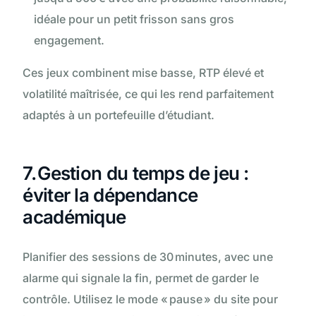
idéale pour un petit frisson sans gros
engagement.
Ces jeux combinent mise basse, RTP élevé et
volatilité maîtrisée, ce qui les rend parfaitement
adaptés à un portefeuille d’étudiant.
7. Gestion du temps de jeu :
éviter la dépendance
académique
Planifier des sessions de 30 minutes, avec une
alarme qui signale la fin, permet de garder le
contrôle. Utilisez le mode « pause » du site pour