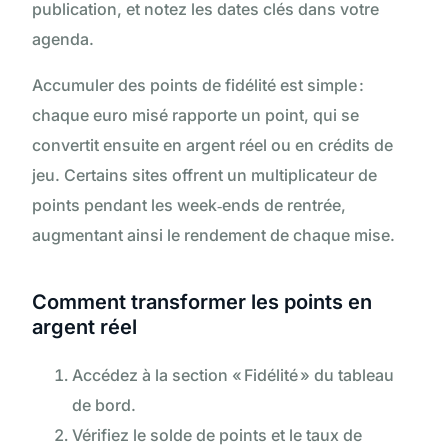
publication, et notez les dates clés dans votre
agenda.
Accumuler des points de fidélité est simple :
chaque euro misé rapporte un point, qui se
convertit ensuite en argent réel ou en crédits de
jeu. Certains sites offrent un multiplicateur de
points pendant les week‑ends de rentrée,
augmentant ainsi le rendement de chaque mise.
Comment transformer les points en
argent réel
Accédez à la section « Fidélité » du tableau
de bord.
Vérifiez le solde de points et le taux de