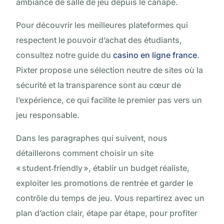
ambiance de salle de jeu depuis le canapé.
Pour découvrir les meilleures plateformes qui
respectent le pouvoir d’achat des étudiants,
consultez notre guide du
casino en ligne france
.
Pixter propose une sélection neutre de sites où la
sécurité et la transparence sont au cœur de
l’expérience, ce qui facilite le premier pas vers un
jeu responsable.
Dans les paragraphes qui suivent, nous
détaillerons comment choisir un site
« student‑friendly », établir un budget réaliste,
exploiter les promotions de rentrée et garder le
contrôle du temps de jeu. Vous repartirez avec un
plan d’action clair, étape par étape, pour profiter