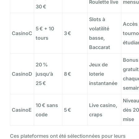
Roulette live
mensu
30 €
Slots à
Accès
5 € + 10
volatilité
CasinoC
3 €
tourno
tours
basse,
étudia
Baccarat
Bonus
20 %
Jeux de
gratuit
CasinoD
jusqu’à
8 €
loterie
chaqu
25 €
instantanée
semai
Niveau
10 € sans
Live casino,
CasinoE
5 €
dès 20
code
craps
mise
Ces plateformes ont été sélectionnées pour leurs