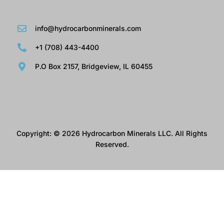
info@hydrocarbonminerals.com
+1 (708) 443-4400
P.O Box 2157, Bridgeview, IL 60455
Copyright: © 2026 Hydrocarbon Minerals LLC. All Rights
Reserved.