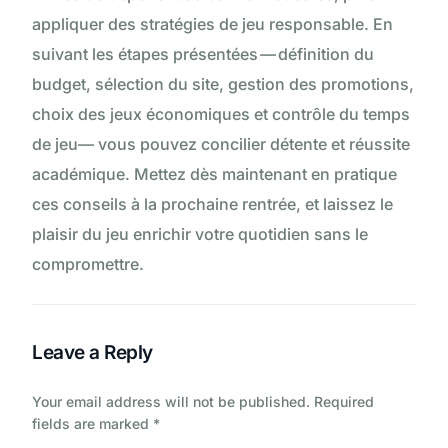
appliquer des stratégies de jeu responsable. En
suivant les étapes présentées — définition du
budget, sélection du site, gestion des promotions,
choix des jeux économiques et contrôle du temps
de jeu— vous pouvez concilier détente et réussite
académique. Mettez dès maintenant en pratique
ces conseils à la prochaine rentrée, et laissez le
plaisir du jeu enrichir votre quotidien sans le
compromettre.
Leave a Reply
Your email address will not be published.
Required
fields are marked
*