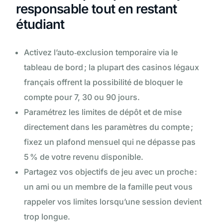
responsable tout en restant
étudiant
Activez l’auto‑exclusion temporaire via le
tableau de bord ; la plupart des casinos légaux
français offrent la possibilité de bloquer le
compte pour 7, 30 ou 90 jours.
Paramétrez les limites de dépôt et de mise
directement dans les paramètres du compte ;
fixez un plafond mensuel qui ne dépasse pas
5 % de votre revenu disponible.
Partagez vos objectifs de jeu avec un proche :
un ami ou un membre de la famille peut vous
rappeler vos limites lorsqu’une session devient
trop longue.