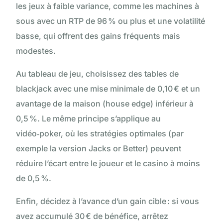
les jeux à faible variance, comme les machines à
sous avec un RTP de 96 % ou plus et une volatilité
basse, qui offrent des gains fréquents mais
modestes.
Au tableau de jeu, choisissez des tables de
blackjack avec une mise minimale de 0,10 € et un
avantage de la maison (house edge) inférieur à
0,5 %. Le même principe s’applique au
vidéo‑poker, où les stratégies optimales (par
exemple la version Jacks or Better) peuvent
réduire l’écart entre le joueur et le casino à moins
de 0,5 %.
Enfin, décidez à l’avance d’un gain cible : si vous
avez accumulé 30 € de bénéfice, arrêtez