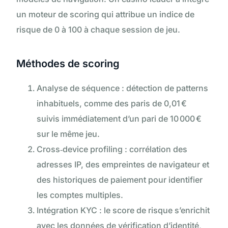
un moteur de scoring qui attribue un indice de
risque de 0 à 100 à chaque session de jeu.
Méthodes de scoring
Analyse de séquence : détection de patterns
inhabituels, comme des paris de 0,01 €
suivis immédiatement d’un pari de 10 000 €
sur le même jeu.
Cross‑device profiling : corrélation des
adresses IP, des empreintes de navigateur et
des historiques de paiement pour identifier
les comptes multiples.
Intégration KYC : le score de risque s’enrichit
avec les données de vérification d’identité,