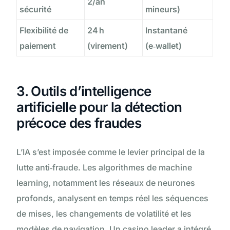
2/an
sécurité
mineurs)
Flexibilité de
24 h
Instantané
paiement
(virement)
(e‑wallet)
3. Outils d’intelligence
artificielle pour la détection
précoce des fraudes
L’IA s’est imposée comme le levier principal de la
lutte anti‑fraude. Les algorithmes de machine
learning, notamment les réseaux de neurones
profonds, analysent en temps réel les séquences
de mises, les changements de volatilité et les
modèles de navigation. Un casino leader a intégré