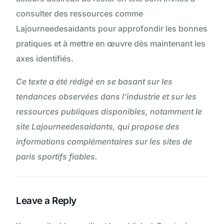
consulter des ressources comme
Lajourneedesaidants pour approfondir les bonnes
pratiques et à mettre en œuvre dès maintenant les
axes identifiés.
Ce texte a été rédigé en se basant sur les
tendances observées dans l’industrie et sur les
ressources publiques disponibles, notamment le
site Lajourneedesaidants, qui propose des
informations complémentaires sur les sites de
paris sportifs fiables.
Leave a Reply