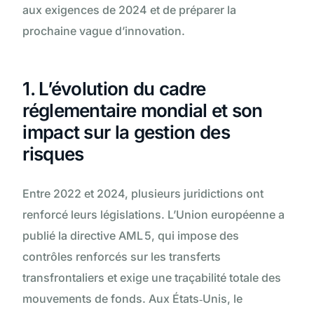
aux exigences de 2024 et de préparer la
prochaine vague d’innovation.
1. L’évolution du cadre
réglementaire mondial et son
impact sur la gestion des
risques
Entre 2022 et 2024, plusieurs juridictions ont
renforcé leurs législations. L’Union européenne a
publié la directive AML 5, qui impose des
contrôles renforcés sur les transferts
transfrontaliers et exige une traçabilité totale des
mouvements de fonds. Aux États‑Unis, le