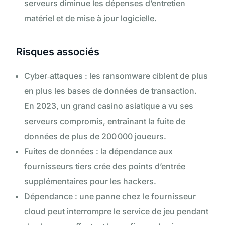
serveurs diminue les dépenses d’entretien
matériel et de mise à jour logicielle.
Risques associés
Cyber‑attaques : les ransomware ciblent de plus
en plus les bases de données de transaction.
En 2023, un grand casino asiatique a vu ses
serveurs compromis, entraînant la fuite de
données de plus de 200 000 joueurs.
Fuites de données : la dépendance aux
fournisseurs tiers crée des points d’entrée
supplémentaires pour les hackers.
Dépendance : une panne chez le fournisseur
cloud peut interrompre le service de jeu pendant