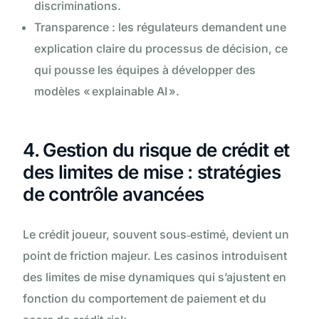
discriminations.
Transparence : les régulateurs demandent une
explication claire du processus de décision, ce
qui pousse les équipes à développer des
modèles « explainable AI ».
4. Gestion du risque de crédit et
des limites de mise : stratégies
de contrôle avancées
Le crédit joueur, souvent sous‑estimé, devient un
point de friction majeur. Les casinos introduisent
des limites de mise dynamiques qui s’ajustent en
fonction du comportement de paiement et du