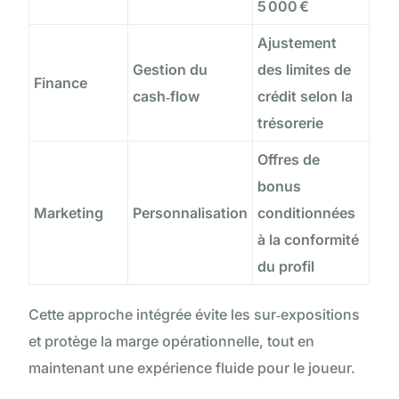
5 000 €
Ajustement
Gestion du
des limites de
Finance
cash‑flow
crédit selon la
trésorerie
Offres de
bonus
Marketing
Personnalisation
conditionnées
à la conformité
du profil
Cette approche intégrée évite les sur‑expositions
et protège la marge opérationnelle, tout en
maintenant une expérience fluide pour le joueur.