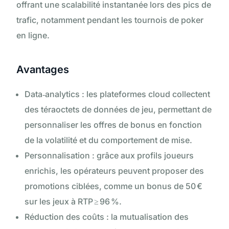
offrant une scalabilité instantanée lors des pics de
trafic, notamment pendant les tournois de poker
en ligne.
Avantages
Data‑analytics : les plateformes cloud collectent
des téraoctets de données de jeu, permettant de
personnaliser les offres de bonus en fonction
de la volatilité et du comportement de mise.
Personnalisation : grâce aux profils joueurs
enrichis, les opérateurs peuvent proposer des
promotions ciblées, comme un bonus de 50 €
sur les jeux à RTP ≥ 96 %.
Réduction des coûts : la mutualisation des