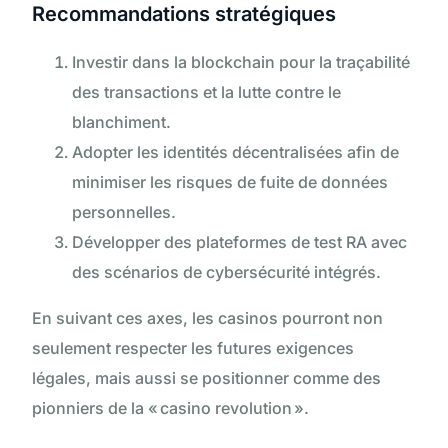
Recommandations stratégiques
Investir dans la blockchain pour la traçabilité
des transactions et la lutte contre le
blanchiment.
Adopter les identités décentralisées afin de
minimiser les risques de fuite de données
personnelles.
Développer des plateformes de test RA avec
des scénarios de cybersécurité intégrés.
En suivant ces axes, les casinos pourront non
seulement respecter les futures exigences
légales, mais aussi se positionner comme des
pionniers de la « casino revolution ».