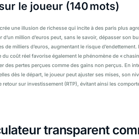
sur le joueur (140 mots)
crée une illusion de richesse qui incite à des paris plus agr
er d’un million d’euros peut, sans le savoir, dépasser son b
es de milliers d’euros, augmentant le risque d’endettement. 
du coût réel favorise également le phénomène de « chasing
er des pertes perçues comme des gains non perçus. En int
les dès le départ, le joueur peut ajuster ses mises, son nive
de retour sur investissement (RTP), évitant ainsi les compor
culateur transparent co