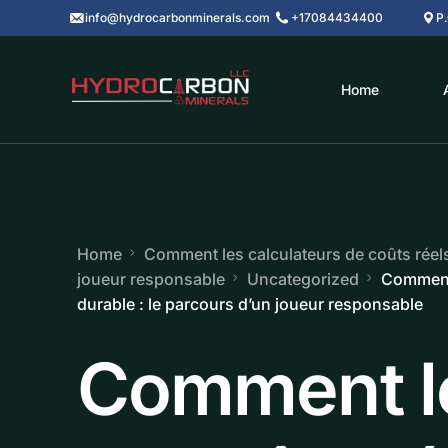
info@hydrocarbonminerals.com
+17084434400
P.
Home
Home
Comment les calculateurs de coûts réels
joueur responsable
Uncategorized
Comment 
durable : le parcours d’un joueur responsable
Comment le