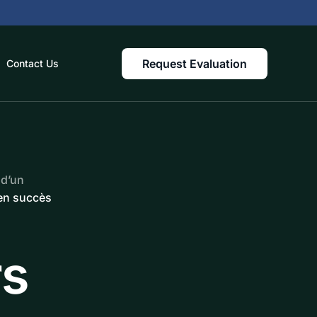
Request Evaluation
Contact Us
 d’un
 en succès
rs