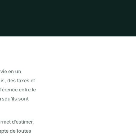
 vie en un
is, des taxes et
férence entre le
rsqu’ils sont
ermet d’estimer,
mpte de toutes