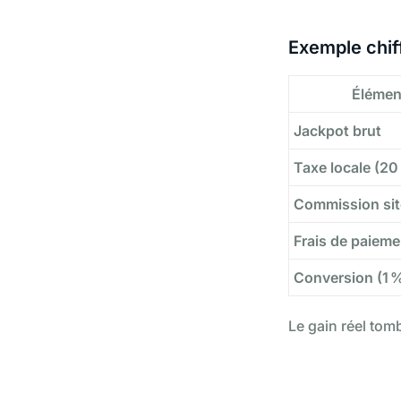
Exemple chif
Élémen
Jackpot brut
Taxe locale (20
Commission sit
Frais de paieme
Conversion (1 
Le gain réel tom