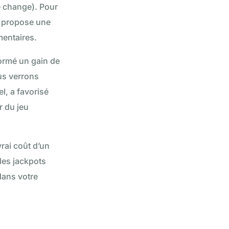
e change). Pour
i propose une
mentaires.
formé un gain de
ous verrons
l, a favorisé
r du jeu
rai coût d’un
des jackpots
 dans votre