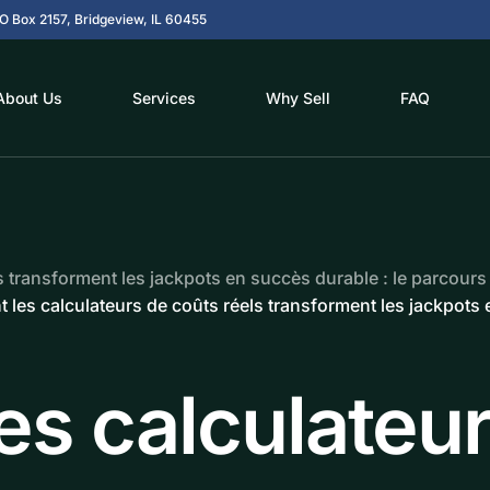
O Box 2157, Bridgeview, IL 60455
About Us
Services
Why Sell
FAQ
 transforment les jackpots en succès durable : le parcours
les calculateurs de coûts réels transforment les jackpots
s calculateu