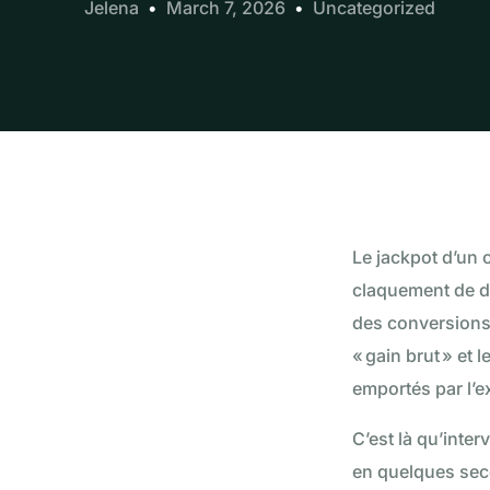
Jelena
March 7, 2026
Uncategorized
Le jackpot d’un 
claquement de doi
des conversions 
« gain brut » et 
emportés par l’e
C’est là qu’inter
en quelques seco